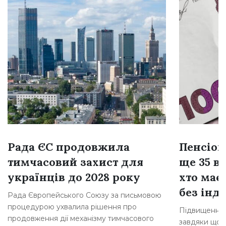
Рада ЄС продовжила
Пенсіон
тимчасовий захист для
ще 35 ві
українців до 2028 року
хто має
без інде
Рада Європейського Союзу за письмовою
процедурою ухвалила рішення про
Підвищення 
продовження дії механізму тимчасового
завдяки щорі