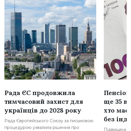
Рада ЄС продовжила
Пенсіон
тимчасовий захист для
ще 35 ві
українців до 2028 року
хто має
без інде
Рада Європейського Союзу за письмовою
процедурою ухвалила рішення про
Підвищення 