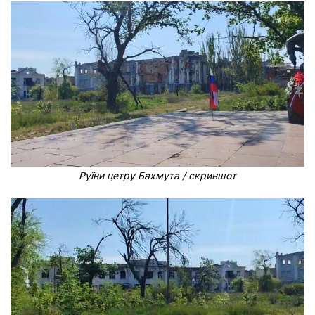
Руїни цетру Бахмута / скриншот