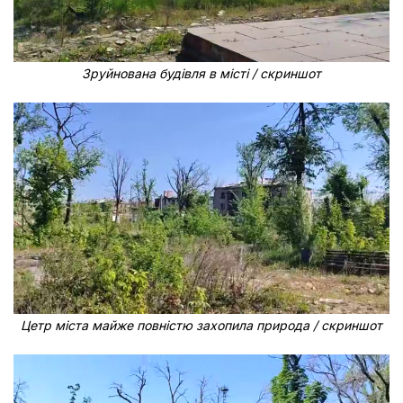
Зруйнована будівля в місті / скриншот
Цетр міста майже повністю захопила природа / скриншот