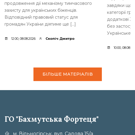
продовження дії механізму тимчасового
завдяки щорі
захисту для українських біженців.
категорії гр
Відповідний правовий статус для
додаткові 35
громадян України діятиме ще […]
без застосув
Українське [
12:00, 08.08.2026
Скопіч Дмитро
10:00, 08.08.2
БІЛЬШЕ МАТЕРІАЛІВ
ГО "Бахмутська Фортеця"
м. Вільногірськ, вул. Садова 15/а