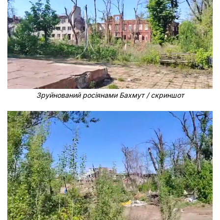
Зруйнований росіянами Бахмут / скриншот