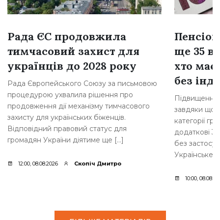
Рада ЄС продовжила
Пенсіон
тимчасовий захист для
ще 35 ві
українців до 2028 року
хто має
без інде
Рада Європейського Союзу за письмовою
процедурою ухвалила рішення про
Підвищення 
продовження дії механізму тимчасового
завдяки щорі
захисту для українських біженців.
категорії гр
Відповідний правовий статус для
додаткові 35
громадян України діятиме ще […]
без застосув
Українське [
12:00, 08.08.2026
Скопіч Дмитро
10:00, 08.08.2