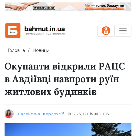
Головна
Новини
Окупанти відкрили РАЦС
в Авдіївці навпроти руїн
житлових будинків
12:25, 13 Січня 2026
Валентина Твердохліб