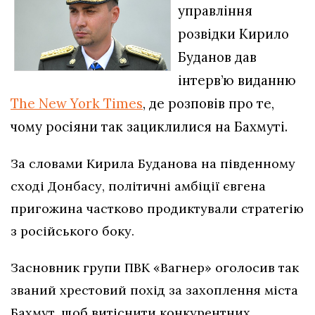
управління
розвідки Кирило
Буданов дав
інтерв’ю виданню
The New York Times
, де розповів про те,
чому росіяни так зациклилися на Бахмуті.
За словами Кирила Буданова на південному
сході Донбасу, політичні амбіції євгена
пригожина частково продиктували стратегію
з російського боку.
Засновник групи ПВК «Вагнер» оголосив так
званий хрестовий похід за захоплення міста
Бахмут, щоб витіснити конкурентних