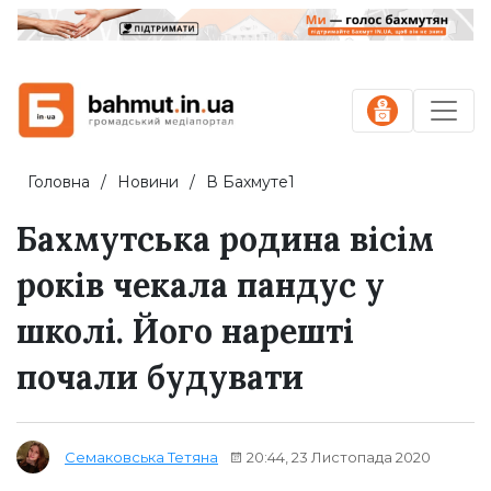
Головна
Новини
В Бахмуте1
Бахмутська родина вісім
років чекала пандус у
школі. Його нарешті
почали будувати
20:44, 23 Листопада 2020
Семаковська Тетяна