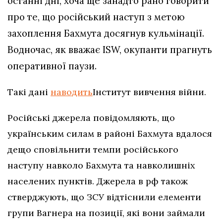
останні дні, хоча ще занадто рано говорити
про те, що російський наступ з метою
захоплення Бахмута досягнув кульмінації.
Водночас, як вважає ISW, окупанти прагнуть
оперативної паузи.
Такі дані
наводить
Інститут вивчення війни.
Російські джерела повідомляють, що
українським силам в районі Бахмута вдалося
дещо сповільнити темпи російського
наступу навколо Бахмута та навколишніх
населених пунктів. Джерела в рф також
стверджують, що ЗСУ відтіснили елементи
групи Вагнера на позиції, які вони займали