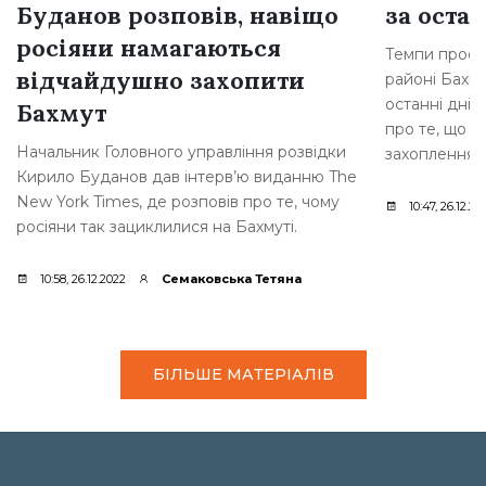
Буданов розповів, навіщо
за остан
росіяни намагаються
Темпи просув
відчайдушно захопити
районі Бахму
останні дні,
Бахмут
про те, що р
Начальник Головного управління розвідки
захоплення [
Кирило Буданов дав інтерв’ю виданню The
New York Times, де розповів про те, чому
10:47, 26.12.20
росіяни так зациклилися на Бахмуті.
10:58, 26.12.2022
Семаковська Тетяна
БІЛЬШЕ МАТЕРІАЛІВ