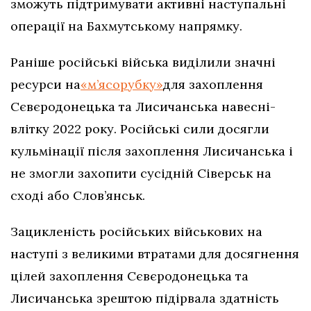
зможуть підтримувати активні наступальні
операції на Бахмутському напрямку.
Раніше російські війська виділили значні
ресурси на
«м’ясорубку»
для захоплення
Сєвєродонецька та Лисичанська навесні-
влітку 2022 року. Російські сили досягли
кульмінації після захоплення Лисичанська і
не змогли захопити сусідній Сіверськ на
сході або Слов’янськ.
Зацикленість російських військових на
наступі з великими втратами для досягнення
цілей захоплення Сєвєродонецька та
Лисичанська зрештою підірвала здатність