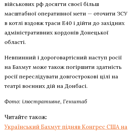
військових рф досягти своєї більш
масштабної оперативної мети — оточити ЗСУ
в котлі вздовж траси Е40 і дійти до західних
адміністративних кордонів Донецької
області.
Невпинний і дороговартісний наступ росії
на Бахмут може також погіршити здатність
росії переслідувати довгострокові цілі на
театрі воєнних дій на Донбасі.
Фото: ілюстративне, Генштаб
Читайте також:
Український Бахмут підняв Конгрес США на