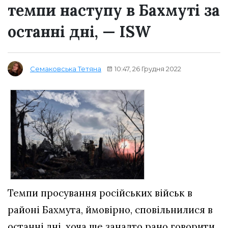
темпи наступу в Бахмуті за
останні дні, — ISW
10:47, 26 Грудня 2022
Семаковська Тетяна
Темпи просування російських військ в
районі Бахмута, ймовірно, сповільнилися в
останні дні, хоча ще занадто рано говорити