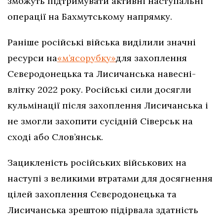
зможуть підтримувати активні наступальні
операції на Бахмутському напрямку.
Раніше російські війська виділили значні
ресурси на
«м’ясорубку»
для захоплення
Сєвєродонецька та Лисичанська навесні-
влітку 2022 року. Російські сили досягли
кульмінації після захоплення Лисичанська і
не змогли захопити сусідній Сіверськ на
сході або Слов’янськ.
Зацикленість російських військових на
наступі з великими втратами для досягнення
цілей захоплення Сєвєродонецька та
Лисичанська зрештою підірвала здатність