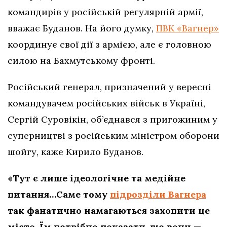
командирів у російській регулярній армії,
вважає Буданов. На його думку,
ПВК «Вагнер»
координує свої дії з армією, але є головною
силою на Бахмутському фронті.
Російський генерал, призначений у вересні
командувачем російських військ в Україні,
Сергій Суровікін, об’єднався з пригожиним у
суперництві з російським міністром оборони
шойгу, каже Кирило Буданов.
«Тут є лише ідеологічне та медійне
питання…Саме тому
підрозділи Вагнера
так фанатично намагаються захопити це
місто. Їм потрібно показати, що вони —