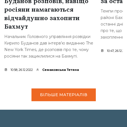
Буданов розповів, навіщо
за остан
росіяни намагаються
Темпи просув
відчайдушно захопити
районі Бахму
останні дні,
Бахмут
про те, що р
Начальник Головного управління розвідки
захоплення [
Кирило Буданов дав інтерв’ю виданню The
New York Times, де розповів про те, чому
10:47, 26.12.20
росіяни так зациклилися на Бахмуті.
10:58, 26.12.2022
Семаковська Тетяна
БІЛЬШЕ МАТЕРІАЛІВ