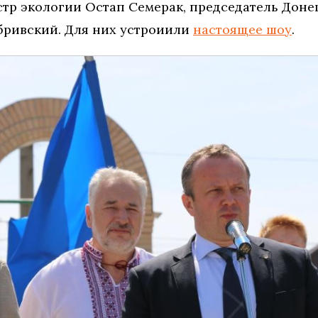
стр экологии Остап Семерак, председатель Дон
ривский. Для них устроиили
настоящее шоу
.