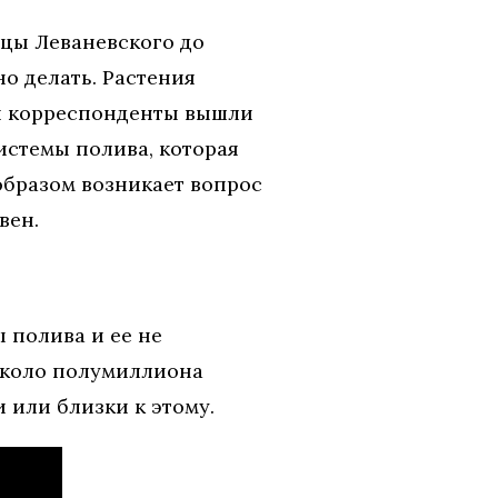
ицы Леваневского до
о делать. Растения
ши корреспонденты вышли
истемы полива, которая
 образом возникает вопрос
вен.
 полива и ее не
около полумиллиона
 или близки к этому.