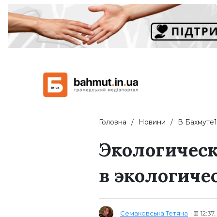
Головна
Новини
В Бахмуте1
Экологическ
в экологиче
Семаковська Тетяна
12:37