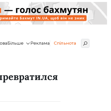
ова
Більше
Реклама
Спільнота
превратился