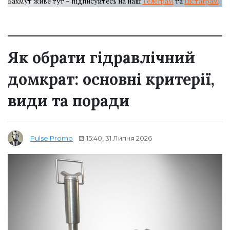
Бахмут живе тут – підписуйтесь на наш
Телеграм
та
Інстаграм
!
Як обрати гідравлічний
домкрат: основні критерії,
види та поради
15:40, 31 Липня 2026
Pulse Promo