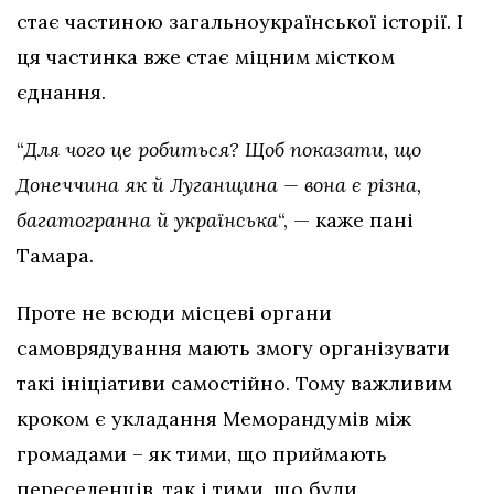
стає частиною загальноукраїнської історії. І
ця частинка вже стає міцним містком
єднання.
“
Для чого це робиться? Щоб показати, що
Донеччина як й Луганщина — вона є різна,
багатогранна й українська
“, — каже пані
Тамара.
Проте не всюди місцеві органи
самоврядування мають змогу організувати
такі ініціативи самостійно. Тому важливим
кроком є укладання Меморандумів між
громадами – як тими, що приймають
переселенців, так і тими, що були