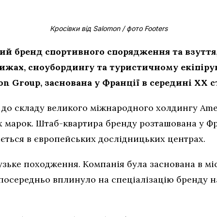
Кросівки від Salomon / фото Footers
й бренд спортивного спорядження та взуття,
лижах, сноубордингу та туристичному екіпір
n Group, заснована у Франції в середині XX с
 до складу великого міжнародного холдингу Amer
 марок. Штаб-квартира бренду розташована у Фр
ається в європейських дослідницьких центрах.
ьке походження. Компанія була заснована в місті
осередньо вплинуло на спеціалізацію бренду на