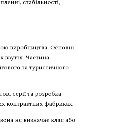
ленні, стабільності,
ною виробництва. Основні
к взуття. Частина
бігового та туристичного
ові серії та розробка
ких контрактних фабриках.
 вона не визначає клас або