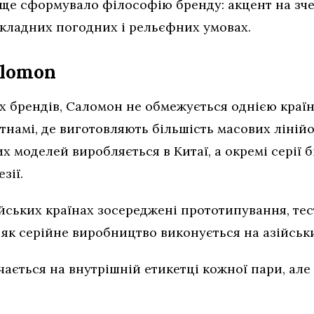
ще сформувало філософію бренду: акцент на зчеп
 складних погодних і рельєфних умовах.
alomon
их брендів, Саломон не обмежується однією краї
тнамі, де виготовляють більшість масових лінійо
х моделей виробляється в Китаї, а окремі серії 
зії.
йських країнах зосереджені прототипування, тест
 як серійне виробництво виконується на азійсь
ається на внутрішній етикетці кожної пари, але