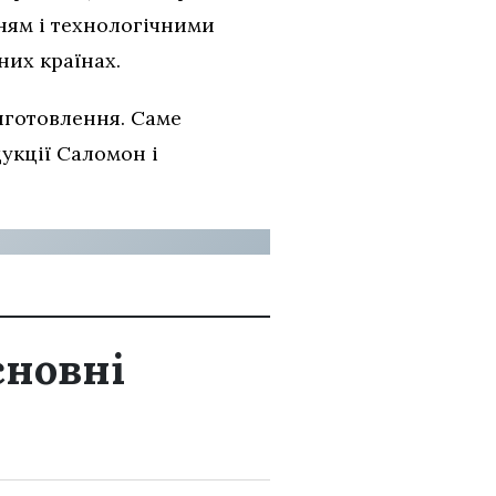
ням і технологічними
них країнах.
иготовлення. Саме
дукції Саломон і
сновні