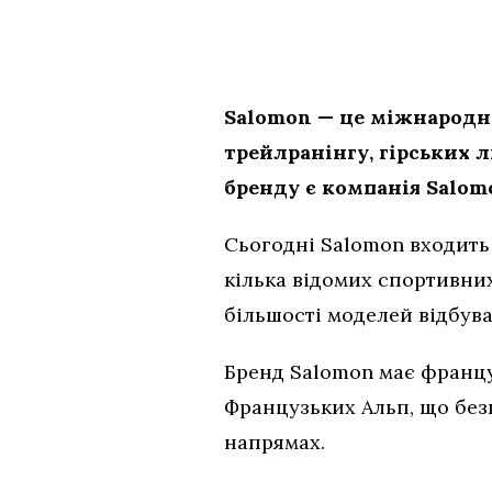
Salomon — це міжнародни
трейлранінгу, гірських 
бренду є компанія Salomo
Сьогодні Salomon входить
кілька відомих спортивних
більшості моделей відбув
Бренд Salomon має француз
Французьких Альп, що безп
напрямах.