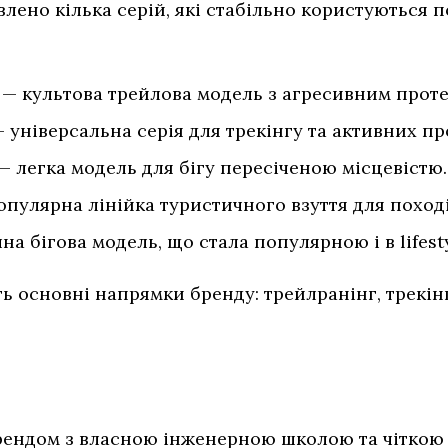
влено кілька серій, які стабільно користуються 
 — культова трейлова модель з агресивним прот
 універсальна серія для трекінгу та активних пр
— легка модель для бігу пересіченою місцевістю.
опулярна лінійка туристичного взуття для поході
на бігова модель, що стала популярною і в lifest
ь основні напрямки бренду: трейлранінг, трекінг
ендом з власною інженерною школою та чіткою о