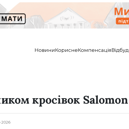
Новини
Корисне
Компенсація
Відбуд
ником кросівок Salomon
о 2026