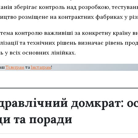
анія зберігає контроль над розробкою, тестуван
ництво розміщене на контрактних фабриках у різ
тема контролю важливіші за конкретну країну в
лізації та технічних рішень визначає рівень про
ь у всіх основних лінійках.
наш
Телеграм
та
Інстаграм
!
ідравлічний домкрат: о
ди та поради