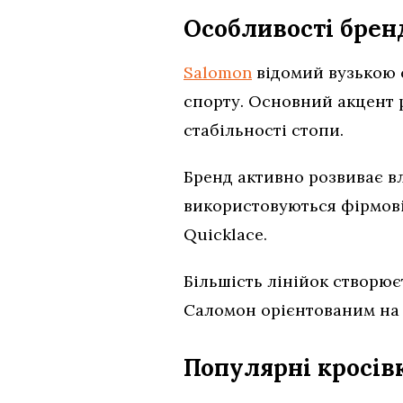
Особливості брен
Salomon
відомий вузькою с
спорту. Основний акцент р
стабільності стопи.
Бренд активно розвиває вл
використовуються фірмові 
Quicklace.
Більшість лінійок створює
Саломон орієнтованим на 
Популярні кросів