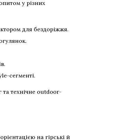
попитом у різних
ектором для бездоріжжя.
огулянок.
в.
yle-сегменті.
 та технічне outdoor-
рієнтацією на гірські й