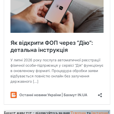
Бахмут живе тут – підписуйтесь на наш
Телеграм
та
Інстаграм
!