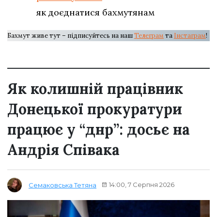
як доєднатися бахмутянам
Бахмут живе тут – підписуйтесь на наш
Телеграм
та
Інстаграм
!
Як колишній працівник
Донецької прокуратури
працює у “днр”: досьє на
Андрія Співака
14:00, 7 Серпня 2026
Семаковська Тетяна