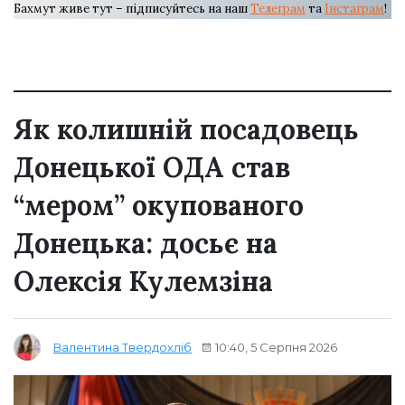
Бахмут живе тут – підписуйтесь на наш
Телеграм
та
Інстаграм
!
Як колишній посадовець
Донецької ОДА став
“мером” окупованого
Донецька: досьє на
Олексія Кулемзіна
10:40, 5 Серпня 2026
Валентина Твердохліб