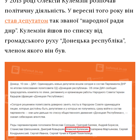
У 2015 році Олексій Кулемзін розпочав
політичну діяльність. У вересні того року він
став депутатом
так званої “народної ради
днр”. Кулемзін йшов по списку від
громадського руху “Донецька республіка”,
членом якого він був.