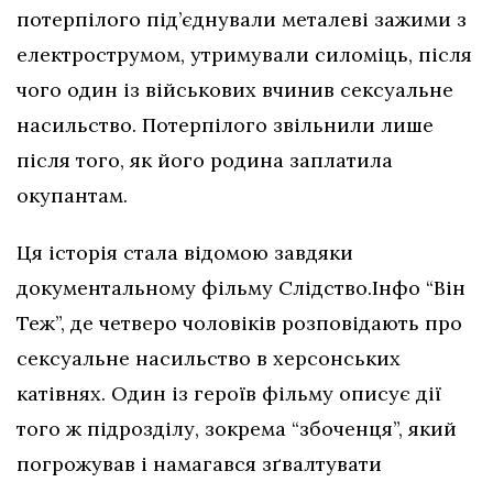
потерпілого під’єднували металеві зажими з
електрострумом, утримували силоміць, після
чого один із військових вчинив сексуальне
насильство. Потерпілого звільнили лише
після того, як його родина заплатила
окупантам.
Ця історія стала відомою завдяки
документальному фільму Слідство.Інфо “Він
Теж”, де четверо чоловіків розповідають про
сексуальне насильство в херсонських
катівнях. Один із героїв фільму описує дії
того ж підрозділу, зокрема “збоченця”, який
погрожував і намагався зґвалтувати