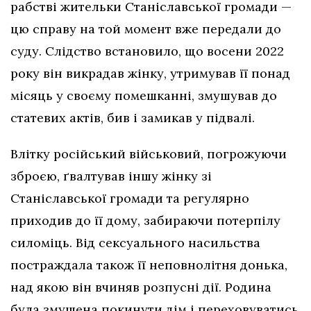
рабстві жительки Станіславської громади —
цю справу на той момент вже передали до
суду. Слідство встановило, що восени 2022
року він викрадав жінку, утримував її понад
місяць у своєму помешканні, змушував до
статевих актів, бив і замикав у підвалі.
Влітку російський військовий, погрожуючи
зброєю, ґвалтував іншу жінку зі
Станіславської громади та регулярно
приходив до її дому, забираючи потерпілу
силоміць. Від сексуального насильства
постраждала також її неповнолітня донька,
над якою він вчиняв розпусні дії. Родина
була змушена покинути дім і переховуватись