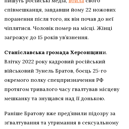
пишуть російські медіа,
вбила
свого
співмешканця, завдавши йому 22 ножових
поранення після того, як він почав до неї
чіплятися. Чоловік помер на місці. Жінці
загрожує до 15 років ув’язнення.
Станіславська громада Херсонщин
и.
Влітку 2022 року кадровий російський
військовий Зунель Братов, боєць 25-го
окремого полку спецпризначення РФ
протягом тривалого часу гвалтував місцеву
мешканку та знущався над її донькою.
Раніше Братову вже пред’явили підозру за
зґвалтування та утримання в сексуальному