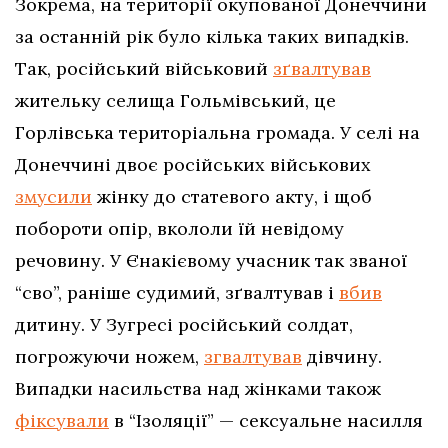
Зокрема, на території окупованої Донеччини
за останній рік було кілька таких випадків.
Так, російський військовий
зґвалтував
жительку селища Гольмівський, це
Горлівська територіальна громада. У селі на
Донеччині двоє російських військових
змусили
жінку до статевого акту, і щоб
побороти опір, вкололи їй невідому
речовину. У Єнакієвому учасник так званої
“сво”, раніше судимий, зґвалтував і
вбив
дитину. У Зугресі російський солдат,
погрожуючи ножем,
згвалтував
дівчину.
Випадки насильства над жінками також
фіксували
в “Ізоляції” — сексуальне насилля