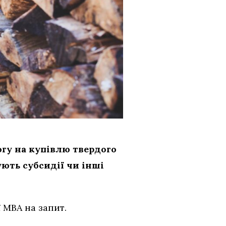
гу на купівлю твердого
ють субсидії чи інші
ї МВА на запит.