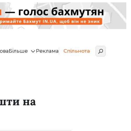
ова
Більше
Реклама
Спільнота
шти на