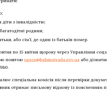
тримати:
ю;
я діти з інвалідністю;
багатодітні родини;
тьки, або сім’ї, де один із батьків помер.
овтня по 15 квітня щороку через Управління соц
ною поштою
upszn@bahmutrada.gov.ua
або дізнати
3980.
алює спеціальна комісія після перевірки докуме
вник отримає письмову відмову із поясненням п