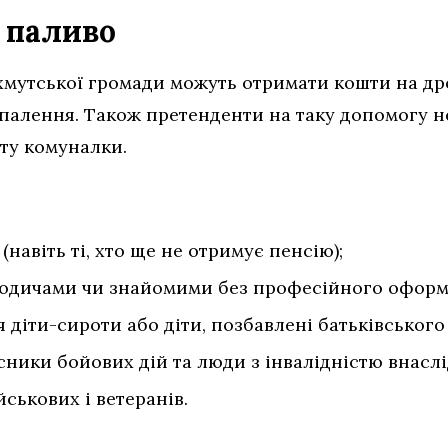
е паливо
мутської громади можуть отримати кошти на дро
 опалення. Також претенденти на таку допомогу 
ату комуналки.
(навіть ті, хто ще не отримує пенсію);
а родичами чи знайомими без професійного офор
ся діти-сироти або діти, позбавлені батьківського
сники бойових дій та люди з інвалідністю внаслі
ськових і ветеранів.