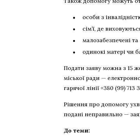
Також допомогу можуть о
особи з інвалідніст
сім’ї, де виховуютьс
малозабезпечені та 
одинокі матері чи ба
Подати заяву можна з 15 ж
міської ради — електрон
гарячої лінії +380 (99) 713 
Рішення про допомогу ухв
подані неправильно — зая
До теми: