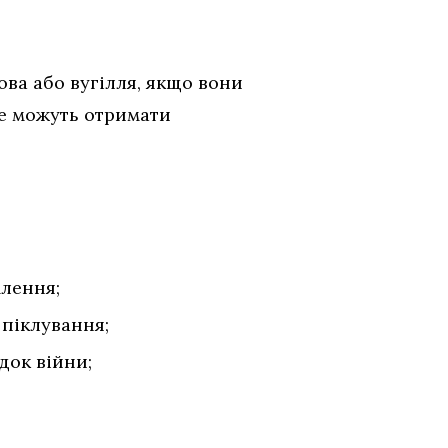
ва або вугілля, якщо вони
не можуть отримати
млення;
 піклування;
док війни;