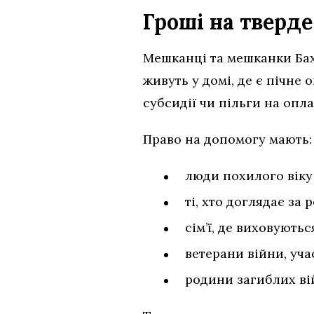
Гроші на тверд
Мешканці та мешканки Бах
живуть у домі, де є пічне
субсидії чи пільги на опл
Право на допомогу мають:
люди похилого віку 
ті, хто доглядає з
сім’ї, де виховують
ветерани війни, уча
родини загиблих вій