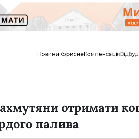
Новини
Корисне
Компенсація
Відбуд
ахмутяни отримати ко
рдого палива