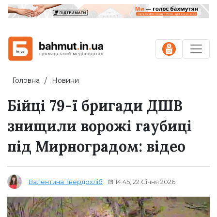
Головна
Новини
Бійці 79-ї бригади ДШВ
знищили ворожі гаубиці
під Мирноградом: відео
14:45, 22 Січня 2026
Валентина Твердохліб