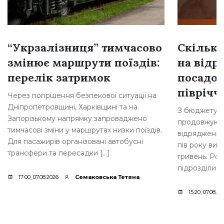
“Укрзалізниця” тимчасово
Скільки
змінює маршрути поїздів:
на відр
перелік затримок
посадов
півріччі
Через погіршення безпекової ситуації на
Дніпропетровщині, Харківщині та на
З бюджету Б
Запорізькому напрямку запроваджено
продовжують
тимчасові зміни у маршрутах низки поїздів.
відрядження 
Для пасажирів організовані автобусні
пів року вит
трансфери та пересадки […]
гривень. Роз
підрозділи м
17:00, 07.08.2026
Семаковська Тетяна
15:20, 07.08.20