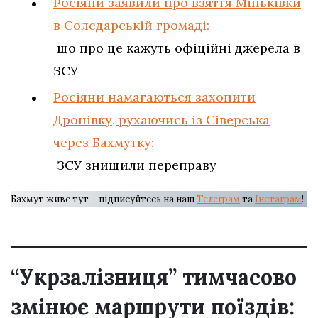
Росіяни заявили про взяття Міньківки
в Соледарській громаді:
що про це кажуть офіційні джерела в
ЗСУ
Росіяни намагаються захопити
Дронівку, рухаючись із Сіверська
через Бахмутку:
ЗСУ знищили переправу
Бахмут живе тут – підписуйтесь на наш
Телеграм
та
Інстаграм
!
“Укрзалізниця” тимчасово
змінює маршрути поїздів: