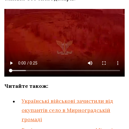
Читайте також:
Українські військові зачистили від
окупантів село в Мирноградській
громаді