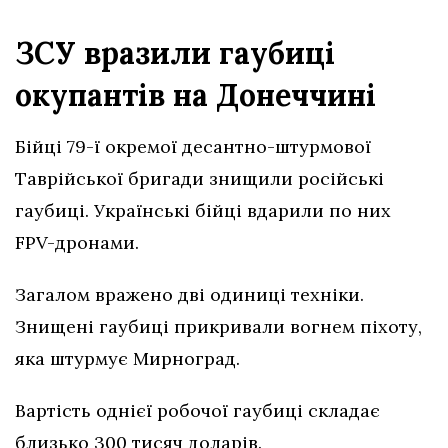
ЗСУ вразили гаубиці
окупантів на Донеччині
Бійці 79-ї окремої десантно-штурмової
Таврійської бригади знищили російські
гаубиці. Українські бійці вдарили по них
FPV-дронами.
Загалом вражено дві одиниці техніки.
Знищені гаубиці прикривали вогнем піхоту,
яка штурмує Мирноград.
Вартість однієї робочої гаубиці складає
близько 300 тисяч доларів.