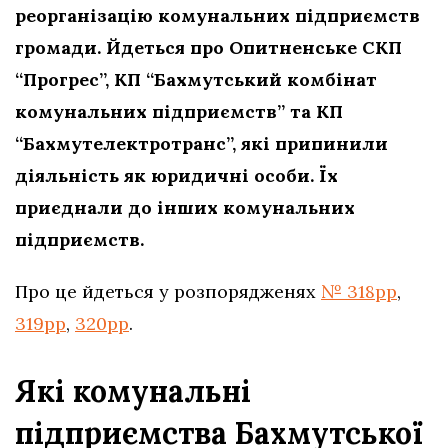
реорганізацію комунальних підприємств
громади. Йдеться про Опитненське СКП
“Прогрес”, КП “Бахмутський комбінат
комунальних підприємств” та КП
“Бахмутелектротранс”, які припинили
діяльність як юридичні особи. Їх
приєднали до інших комунальних
підприємств.
Про це йдеться у розпорядженях
№ 318рр
,
319рр
,
320рр
.
Які комунальні
підприємства Бахмутської