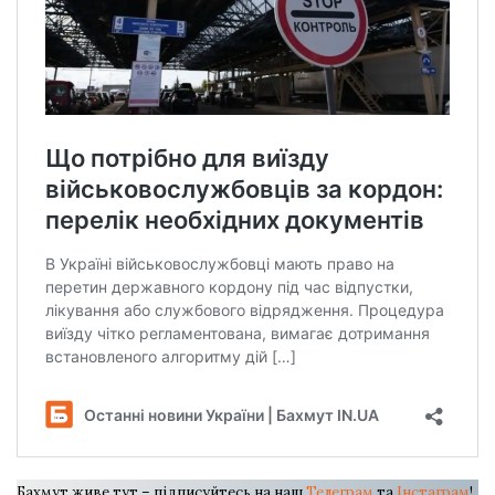
Бахмут живе тут – підписуйтесь на наш
Телеграм
та
Інстаграм
!