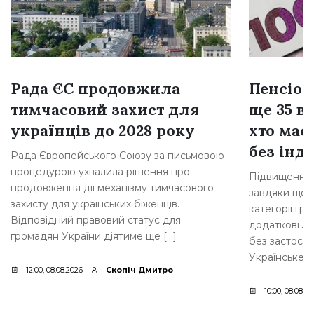
Рада ЄС продовжила
Пенсіон
тимчасовий захист для
ще 35 ві
українців до 2028 року
хто має
без інде
Рада Європейського Союзу за письмовою
процедурою ухвалила рішення про
Підвищення 
продовження дії механізму тимчасового
завдяки щорі
захисту для українських біженців.
категорії гр
Відповідний правовий статус для
додаткові 35
громадян України діятиме ще […]
без застосув
Українське [
12:00, 08.08.2026
Скопіч Дмитро
10:00, 08.08.2