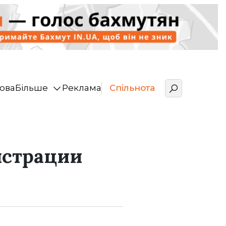
ова
Більше
Реклама
Спільнота
истрации