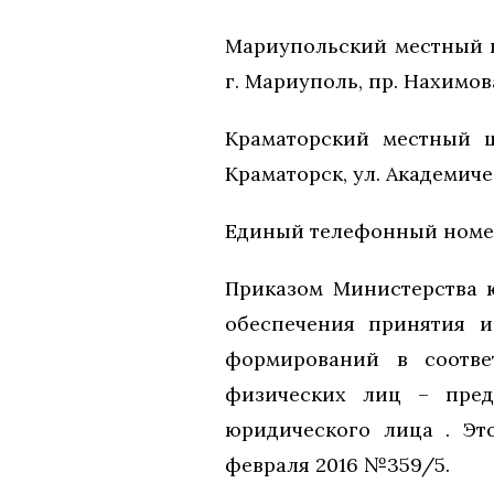
Мариупольский местный ц
г. Мариуполь, пр. Нахимова д
Краматорский местный ц
Краматорск, ул. Академическ
Единый телефонный номер
Приказом Министерства ю
обеспечения принятия и
формирований в соотве
физических лиц – пред
юридического лица . Эт
февраля 2016 №359/5.