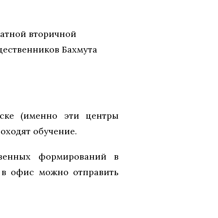
атной вторичной
щественников Бахмута
ске (именно эти центры
оходят обучение.
твенных формирований в
 в офис можно отправить