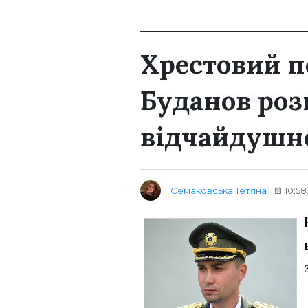
Хрестовий п
Буданов роз
відчайдушно
Семаковська Тетяна
10:58