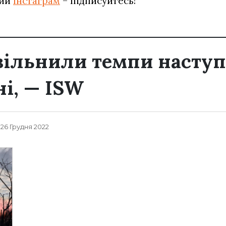
вий
Інстаграм
– підписуйтесь!
вільнили темпи наступ
ні, — ISW
, 26 Грудня 2022