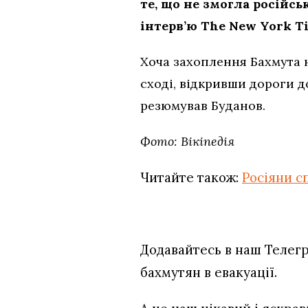
те, що не змогла російсь
інтерв’ю The New York T
Хоча захоплення Бахмута н
сході, відкривши дороги д
резюмував Буданов.
Фото: Вікіпедія
Читайте також:
Росіяни с
Додавайтесь в наш Телег
бахмутян в евакуації.