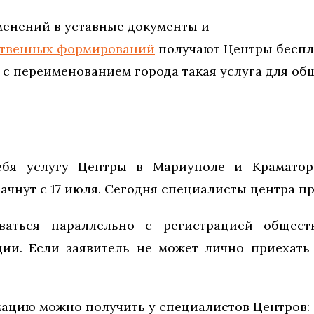
енений в уставные документы и
ственных формирований
получают Центры беспл
 с переименованием города такая услуга для об
ебя услугу Центры в Мариуполе и Краматор
ачнут с 17 июля. Сегодня специалисты центра пр
ываться параллельно с регистрацией общес
ции. Если заявитель не может лично приехать
цию можно получить у специалистов Центров: