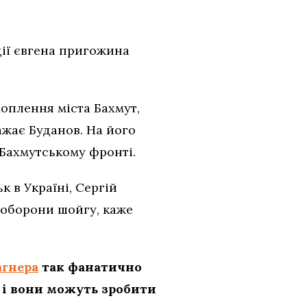
ції євгена пригожина
оплення міста Бахмут,
ажає Буданов. На його
 Бахмутському фронті.
 в Україні, Сергій
 оборони шойгу, каже
агнера
так фанатично
, і вони можуть зробити