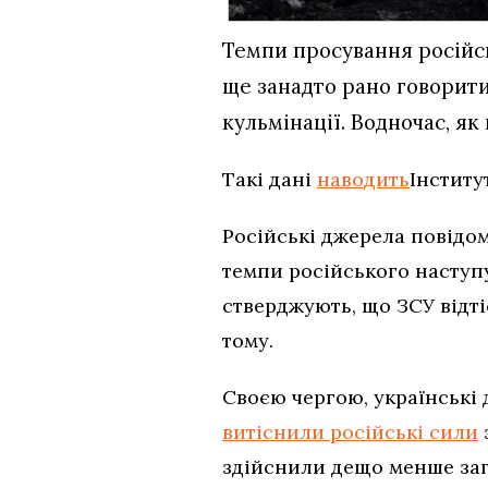
Темпи просування російськ
ще занадто рано говорити
кульмінації. Водночас, як
Такі дані
наводить
Інститу
Російські джерела повідо
темпи російського наступ
стверджують, що ЗСУ відті
тому.
Своєю чергою, українські
витіснили російські сили
здійснили дещо менше зага