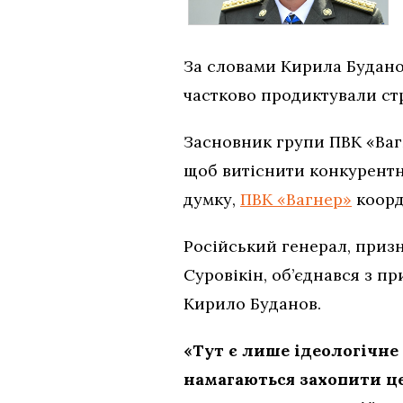
За словами Кирила Будано
частково продиктували стр
Засновник групи ПВК «Вагн
щоб витіснити конкурентни
думку,
ПВК «Вагнер»
коорд
Російський генерал, призн
Суровікін, об’єднався з п
Кирило Буданов.
«Тут є лише ідеологічн
намагаються захопити це