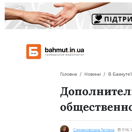
Головна
Новини
В Бахмуте1
Дополнител
общественн
Семаковська Тетяна
11:16,