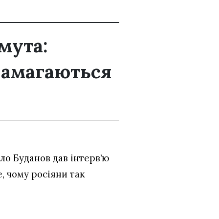
мута:
намагаються
ло Буданов дав інтерв’ю
е, чому росіяни так