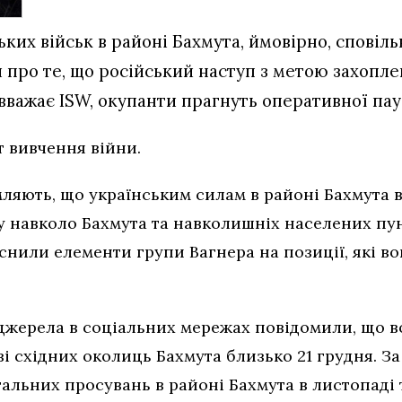
их військ в районі Бахмута, ймовірно, сповільн
 про те, що російський наступ з метою захопл
 вважає ISW, окупанти прагнуть оперативної пау
т вивчення війни.
мляють, що українським силам в районі Бахмута 
у навколо Бахмута та навколишніх населених пун
снили елементи групи Вагнера на позиції, які во
 джерела в соціальних мережах повідомили, що 
зі східних околиць Бахмута близько 21 грудня. З
льних просувань в районі Бахмута в листопаді т