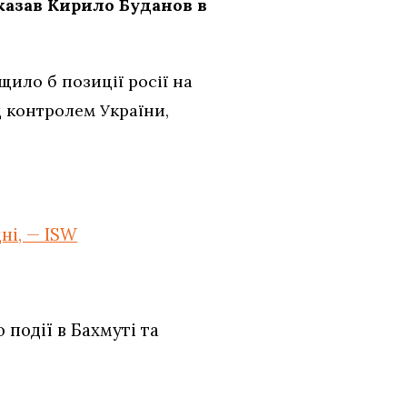
сказав Кирило Буданов в
ило б позиції росії на
д контролем України,
ні, — ISW
події в Бахмуті та