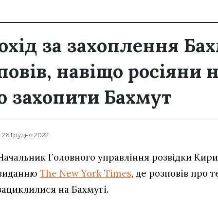
охід за захоплення Бах
повів, навіщо росіяни 
 захопити Бахмут
, 26 Грудня 2022
Начальник Головного управління розвідки Кири
виданню
The New York Times
, де розповів про т
зациклилися на Бахмуті.