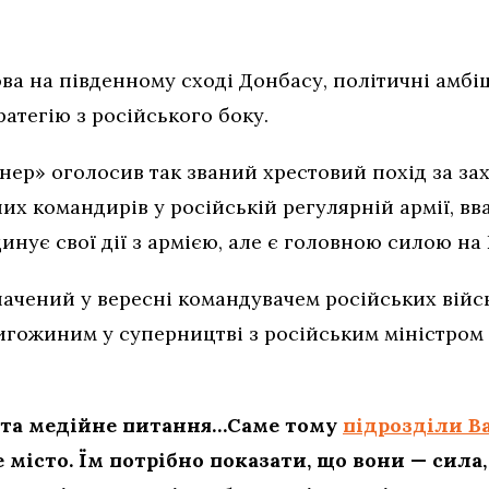
ва на південному сході Донбасу, політичні амбі
атегію з російського боку.
ер» оголосив так званий хрестовий похід за зах
х командирів у російській регулярній армії, вв
инує свої дії з армією, але є головною силою на
ачений у вересні командувачем російських військ
ригожиним у суперництві з російським міністром
е та медійне питання…Саме тому
підрозділи В
 місто. Їм потрібно показати, що вони — сила