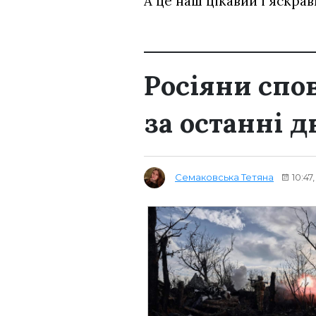
А це наш цікавий і яскра
Росіяни спо
за останні д
Семаковська Тетяна
10:47