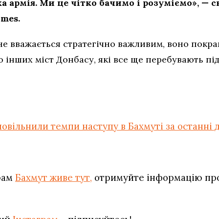
ка армія. Ми це чітко бачимо і розуміємо», — 
imes.
е вважається стратегічно важливим, воно покращ
о інших міст Донбасу, які все ще перебувають пі
повільнили темпи наступу в Бахмуті за останні д
рам
Бахмут живе тут,
отримуйте інформацію про 