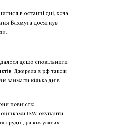
илися в останні дні, хоча
ення Бахмута досягнув
зи.
вдалося дещо сповільнити
ктів. Джерела в рф також
ни займали кілька днів
вони повністю
а оцінками ISW, окупанти
а грудні, разом узятих,