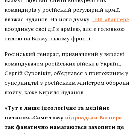
Бахмут, щоб витіснити конкурентних
командирів у російській регулярній армії,
вважає Буданов. На його думку,
ПВК «Вагнер»
координує свої дії з армією, але є головною
силою на Бахмутському фронті.
Російський генерал, призначений у вересні
командувачем російських військ в Україні,
Сергій Суровікін, об’єднався з пригожиним у
суперництві з російським міністром оборони
шойгу, каже Кирило Буданов.
«Тут є лише ідеологічне та медійне
питання…Саме тому
підрозділи Вагнера
так фанатично намагаються захопити це