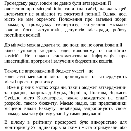
Громадську раду, зовсім не давно були затверджені П
оложення про місцеві ініціативи (на сайті, на жаль цей
інструмент не виділено) та електроні петиції. Однак, досі
місто не має окремого Положення про загальні збори
громадян, громадську експертизу, звітування міського
голови, його заступників, депутатів міськради, роботу
постійних комісій.
До мінусів можна додати те, що поки ще не організований
відео супровід засідань ради, виконкому та постійних
комісій. Не надана систематизована інформація про
інвестиційні програми і залучення бюджетних коштів.
Також, не впроваджений бюджет участі – це
коли самі мешканці міста пропонують та затверджують
міські проекти розвитку
. Вже в різних містах України, такий бюджет затверджений
та працює, наприклад Луцьк, Чернігів, Полтава, Черкаси.
Сусіднє місто Краматорськ також знаходиться на стадії
розробці такого бюджету. Маємо надію, що представники
місцевої влади Бахмуту, незабаром, запропонують своїм
громадянам таку форму участі у самоврядуванні.
В цілому в рейтингу прозорості було використано для
моніторингу 37 індикаторів за якими міста отримували, або