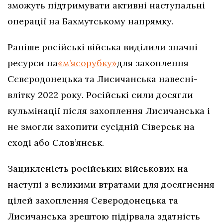
зможуть підтримувати активні наступальні
операції на Бахмутському напрямку.
Раніше російські війська виділили значні
ресурси на
«м’ясорубку»
для захоплення
Сєвєродонецька та Лисичанська навесні-
влітку 2022 року. Російські сили досягли
кульмінації після захоплення Лисичанська і
не змогли захопити сусідній Сіверськ на
сході або Слов’янськ.
Зацикленість російських військових на
наступі з великими втратами для досягнення
цілей захоплення Сєвєродонецька та
Лисичанська зрештою підірвала здатність