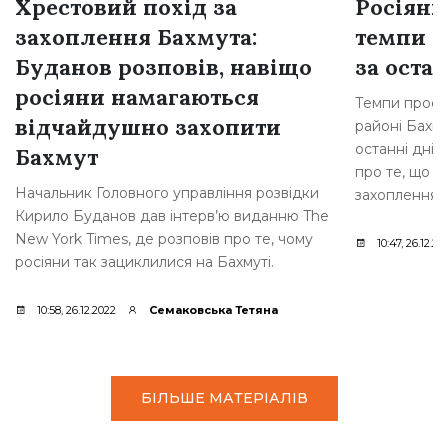
Хрестовий похід за
Росіяни
захоплення Бахмута:
темпи н
Буданов розповів, навіщо
за остан
росіяни намагаються
Темпи просув
відчайдушно захопити
районі Бахму
останні дні,
Бахмут
про те, що р
Начальник Головного управління розвідки
захоплення [
Кирило Буданов дав інтерв’ю виданню The
New York Times, де розповів про те, чому
10:47, 26.12.20
росіяни так зациклилися на Бахмуті.
10:58, 26.12.2022
Семаковська Тетяна
БІЛЬШЕ МАТЕРІАЛІВ