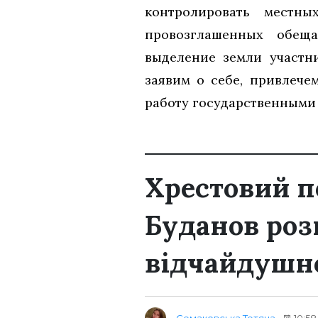
контролировать местн
провозглашенных обеща
выделение земли участн
заявим о себе, привлече
работу государственными
Хрестовий п
Буданов роз
відчайдушно
Семаковська Тетяна
10:58