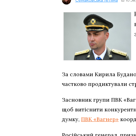
За словами Кирила Будано
частково продиктували стр
Засновник групи ПВК «Вагн
щоб витіснити конкурентни
думку,
ПВК «Вагнер»
коорд
Російський генерал, призн