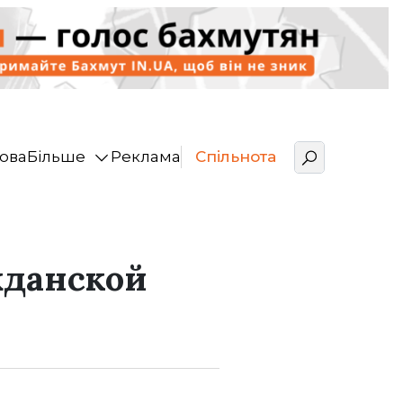
ова
Більше
Реклама
Спільнота
жданской