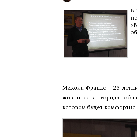
В 
по
«В
об
Микола Франко – 26-летн
жизни села, города, обл
котором будет комфортно