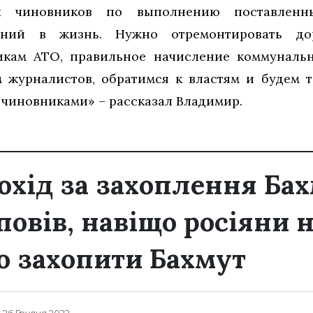
ых чиновников по выполнению поставленн
ний в жизнь. Нужно отремонтировать дор
икам АТО, правильное начисление коммунальн
м журналистов, обратимся к властям и будем 
 чиновниками» – рассказал Владимир.
охід за захоплення Бах
повів, навіщо росіяни 
 захопити Бахмут
, 26 Грудня 2022