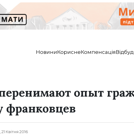
Новини
Корисне
Компенсація
Відбуд
 перенимают опыт гра
у франковцев
, 21 Квітня 2016