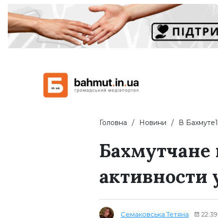
Головна
Новини
В Бахмуте1
Бахмутчане
активности 
Семаковська Тетяна
22:39