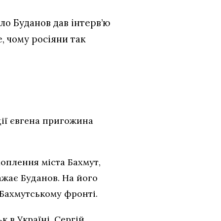
ло Буданов дав інтерв’ю
е, чому росіяни так
ції євгена пригожина
оплення міста Бахмут,
ажає Буданов. На його
 Бахмутському фронті.
 в Україні, Сергій