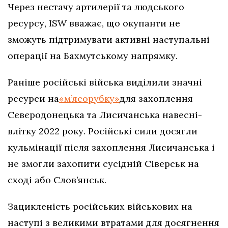
Через нестачу артилерії та людського
ресурсу, ISW вважає, що окупанти не
зможуть підтримувати активні наступальні
операції на Бахмутському напрямку.
Раніше російські війська виділили значні
ресурси на
«м’ясорубку»
для захоплення
Сєвєродонецька та Лисичанська навесні-
влітку 2022 року. Російські сили досягли
кульмінації після захоплення Лисичанська і
не змогли захопити сусідній Сіверськ на
сході або Слов’янськ.
Зацикленість російських військових на
наступі з великими втратами для досягнення