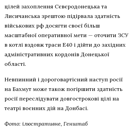
цілей захоплення Сєвєродонецька та
Лисичанська зрештою підірвала здатність
військових рф досягти своєї більш
масштабної оперативної мети — оточити ЗСУ
в котлі вздовж траси Е40 і дійти до західних
адміністративних кордонів Донецької
області.
Невпинний і дороговартісний наступ росії
на Бахмут може також погіршити здатність
росії переслідувати довгострокові цілі на
театрі воєнних дій на Донбасі.
Фото: ілюстративне, Генштаб