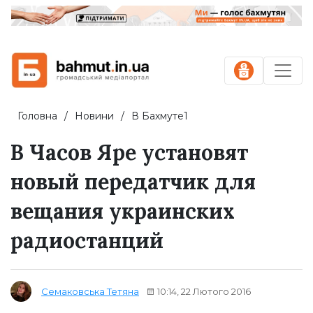
Головна
Новини
В Бахмуте1
В Часов Яре установят
новый передатчик для
вещания украинских
радиостанций
10:14, 22 Лютого 2016
Семаковська Тетяна