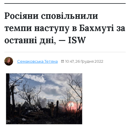
Росіяни сповільнили
темпи наступу в Бахмуті за
останні дні, — ISW
10:47, 26 Грудня 2022
Семаковська Тетяна