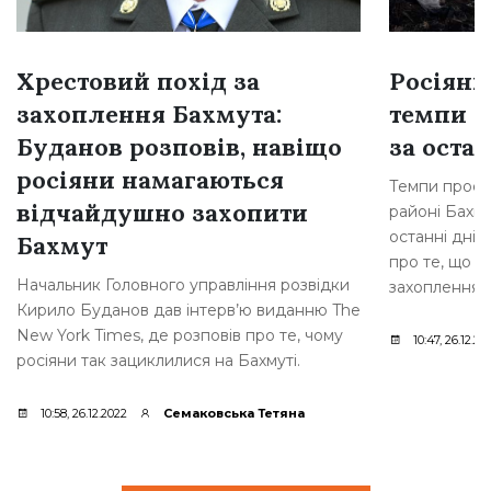
Хрестовий похід за
Росіяни
захоплення Бахмута:
темпи н
Буданов розповів, навіщо
за остан
росіяни намагаються
Темпи просув
відчайдушно захопити
районі Бахму
останні дні,
Бахмут
про те, що р
Начальник Головного управління розвідки
захоплення [
Кирило Буданов дав інтерв’ю виданню The
New York Times, де розповів про те, чому
10:47, 26.12.20
росіяни так зациклилися на Бахмуті.
10:58, 26.12.2022
Семаковська Тетяна