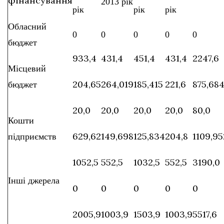
фінансування
2013 рік
рік
рік
рік
Обласний
0
0
0
0
0
бюджет
933,4
431,4
451,4
431,4
2247,6
Місцевий
204,65
264,019
185,415
221,6
875,68
бюджет
20,0
20,0
20,0
20,0
80,0
Кошти
629,62
149,698
125,834
204,8
1109,95
підприємств
1052,5
552,5
1032,5
552,5
3190,0
Інші джерела
0
0
0
0
0
2005,9
1003,9
1503,9
1003,9
5517,6