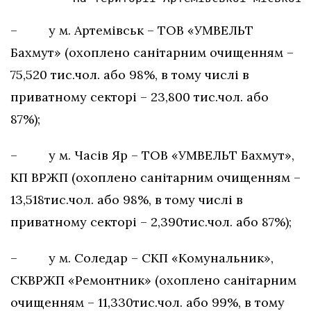
– у м. Артемівськ – ТОВ «УМВЕЛЬТ
Бахмут» (охоплено санітарним очищенням –
75,520 тис.чол. або 98%, в тому числі в
приватному секторі – 23,800 тис.чол. або
87%);
– у м. Часів Яр – ТОВ «УМВЕЛЬТ Бахмут»,
КП ВРЖП (охоплено санітарним очищенням –
13,518тис.чол. або 98%, в тому числі в
приватному секторі – 2,390тис.чол. або 87%);
– у м. Соледар – СКП «Комунальник»,
СКВРЖП «Ремонтник» (охоплено санітарним
очищенням – 11,330тис.чол. або 99%, в тому