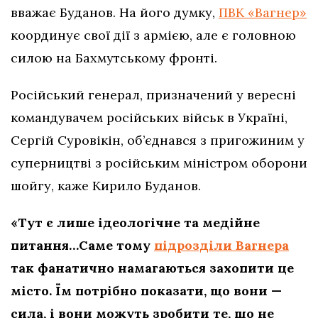
вважає Буданов. На його думку,
ПВК «Вагнер»
координує свої дії з армією, але є головною
силою на Бахмутському фронті.
Російський генерал, призначений у вересні
командувачем російських військ в Україні,
Сергій Суровікін, об’єднався з пригожиним у
суперництві з російським міністром оборони
шойгу, каже Кирило Буданов.
«Тут є лише ідеологічне та медійне
питання…Саме тому
підрозділи Вагнера
так фанатично намагаються захопити це
місто. Їм потрібно показати, що вони —
сила, і вони можуть зробити те, що не