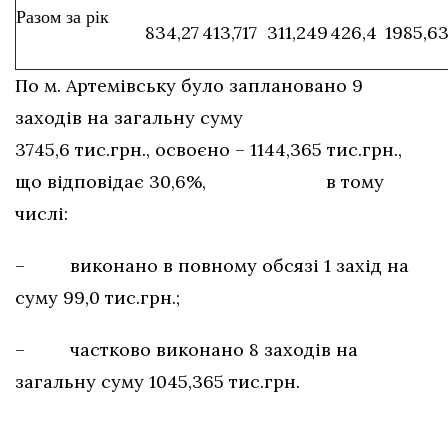
Разом за рік
834,27
413,717
311,249
426,4
1985,6
По м. Артемівську було заплановано 9
заходів на загальну суму
3745,6 тис.грн., освоєно – 1144,365 тис.грн.,
що відповідає 30,6%, в тому
числі:
– виконано в повному обсязі 1 захід на
суму 99,0 тис.грн.;
– частково виконано 8 заходів на
загальну суму 1045,365 тис.грн.