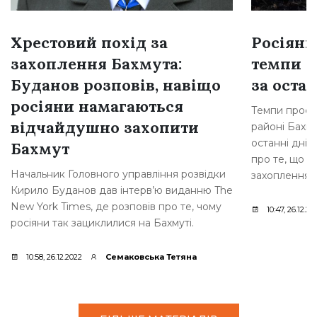
Хрестовий похід за
Росіяни
захоплення Бахмута:
темпи н
Буданов розповів, навіщо
за остан
росіяни намагаються
Темпи просув
відчайдушно захопити
районі Бахму
останні дні,
Бахмут
про те, що р
Начальник Головного управління розвідки
захоплення [
Кирило Буданов дав інтерв’ю виданню The
New York Times, де розповів про те, чому
10:47, 26.12.20
росіяни так зациклилися на Бахмуті.
10:58, 26.12.2022
Семаковська Тетяна