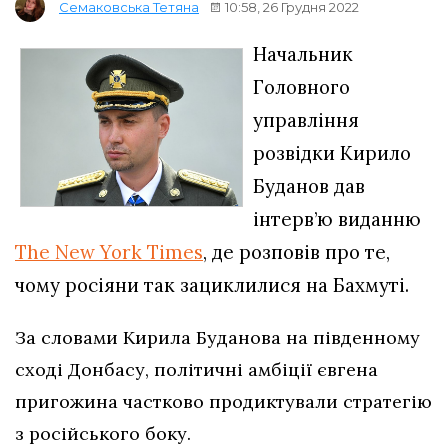
10:58, 26 Грудня 2022
Семаковська Тетяна
Начальник
Головного
управління
розвідки Кирило
Буданов дав
інтерв’ю виданню
The New York Times
, де розповів про те,
чому росіяни так зациклилися на Бахмуті.
За словами Кирила Буданова на південному
сході Донбасу, політичні амбіції євгена
пригожина частково продиктували стратегію
з російського боку.