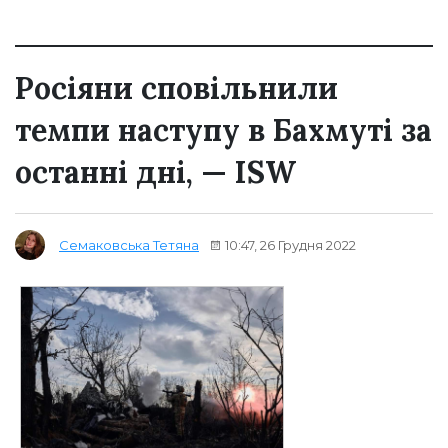
Росіяни сповільнили
темпи наступу в Бахмуті за
останні дні, — ISW
10:47, 26 Грудня 2022
Семаковська Тетяна