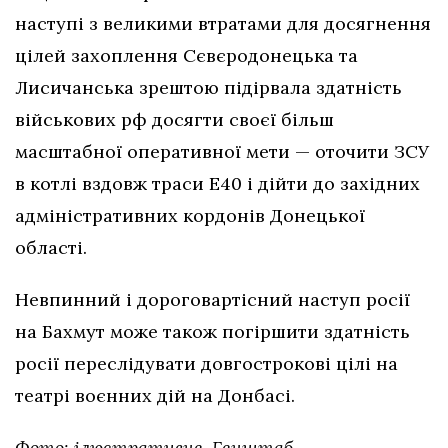
наступі з великими втратами для досягнення
цілей захоплення Сєвєродонецька та
Лисичанська зрештою підірвала здатність
військових рф досягти своєї більш
масштабної оперативної мети — оточити ЗСУ
в котлі вздовж траси Е40 і дійти до західних
адміністративних кордонів Донецької
області.
Невпинний і дороговартісний наступ росії
на Бахмут може також погіршити здатність
росії переслідувати довгострокові цілі на
театрі воєнних дій на Донбасі.
Фото: ілюстративне, Генштаб