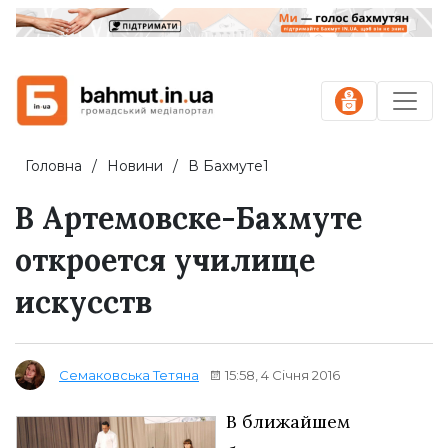
Головна
Новини
В Бахмуте1
В Артемовске-Бахмуте
откроется училище
искусств
15:58, 4 Січня 2016
Семаковська Тетяна
В ближайшем