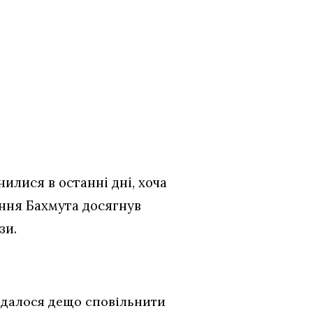
илися в останні дні, хоча
ення Бахмута досягнув
зи.
вдалося дещо сповільнити