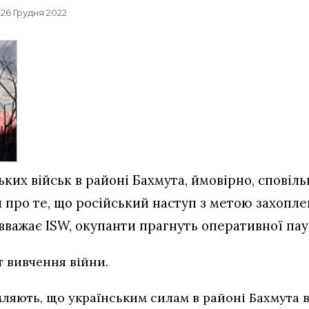
, 26 Грудня 2022
их військ в районі Бахмута, ймовірно, сповільн
 про те, що російський наступ з метою захопл
 вважає ISW, окупанти прагнуть оперативної пау
т вивчення війни.
мляють, що українським силам в районі Бахмута 