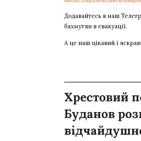
Додавайтесь в наш Телег
бахмутян в евакуації.
А це наш цікавий і яскра
Хрестовий п
Буданов роз
відчайдушно