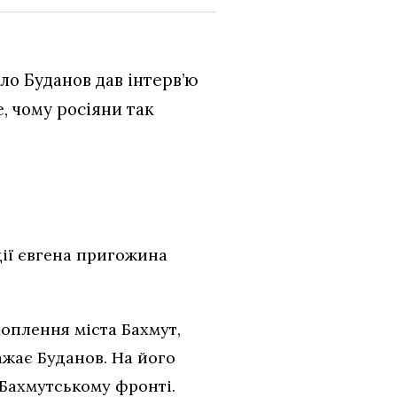
ло Буданов дав інтерв’ю
е, чому росіяни так
ції євгена пригожина
оплення міста Бахмут,
ажає Буданов. На його
 Бахмутському фронті.