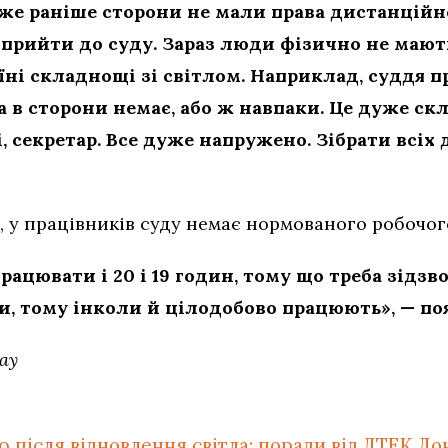
е раніше сторони не мали права дистанційно
о прийти до суду. Зараз люди фізично не маю
аїні складнощі зі світлом. Наприклад, суддя п
 а в сторони немає, або ж навпаки. Це дуже скл
, секретар. Все дуже напружено. Зібрати всіх
, у працівників суду немає нормованого робочог
ацювати і 20 і 19 годин, тому що треба зідзв
и, тому інколи й цілодобово працюють», — по
ay
ю після відновлення світла: поради від ДТЕК До