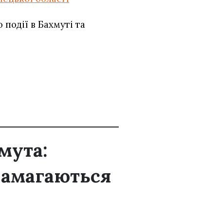
події в Бахмуті та
мута:
намагаються