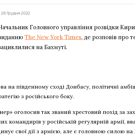
, 26 Грудня 2022
Начальник Головного управління розвідки Кири
виданню
The New York Times
, де розповів про т
зациклилися на Бахмуті.
ва на південному сході Донбасу, політичні амбі
атегію з російського боку.
ер» оголосив так званий хрестовий похід за зах
х командирів у російській регулярній армії, вв
инує свої дії з армією, але є головною силою на