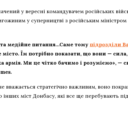
ачений у вересні командувачем російських військ
ригожиним у суперництві з російським міністром
е та медійне питання…Саме тому
підрозділи В
 місто. Їм потрібно показати, що вони — сила
ка армія. Ми це чітко бачимо і розуміємо», — 
imes.
е вважається стратегічно важливим, воно покращ
о інших міст Донбасу, які все ще перебувають пі