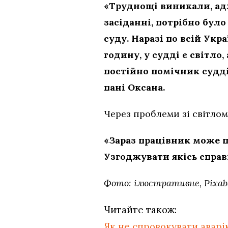
«Труднощі виникали, адж
засіданні, потрібно бул
суду. Наразі по всій Укр
годину, у судді є світло,
постійно помічник судді
пані Оксана.
Через проблеми зі світлом
«Зараз працівник може пр
Узгоджувати якісь справ
Фото: ілюстративне, Pixab
Читайте також:
Як не спровокувати аварі