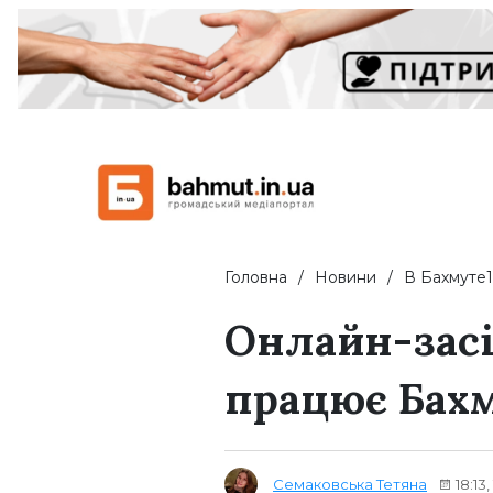
Головна
Новини
В Бахмуте1
Онлайн-засі
працює Бах
Семаковська Тетяна
18:13,