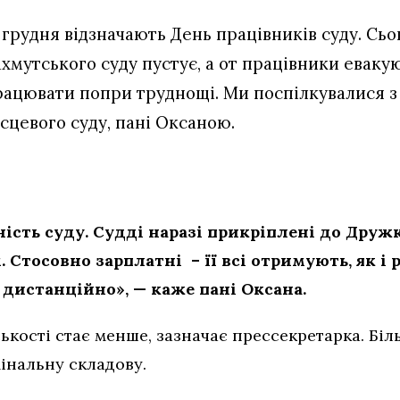
 грудня відзначають День працівників суду. Сьо
ахмутського суду пустує, а от працівники евак
рацювати попри труднощі. Ми поспілкувалися 
сцевого суду, пані Оксаною.
ість суду. Судді наразі прикріплені до Дружк
Стосовно зарплатні – її всі отримують, як і р
дистанційно», — каже пані Оксана.
ькості стає менше, зазначає прессекретарка. Біль
інальну складову.