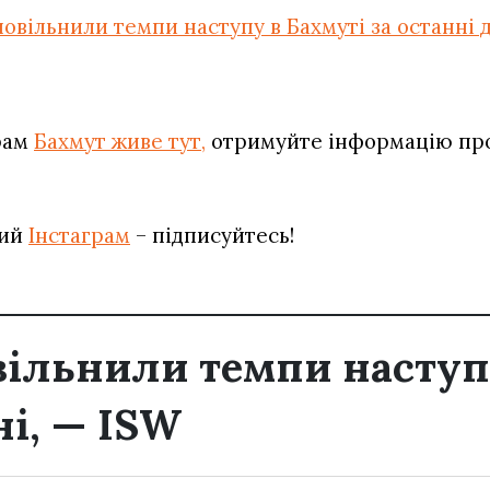
повільнили темпи наступу в Бахмуті за останні д
рам
Бахмут живе тут,
отримуйте інформацію про 
вий
Інстаграм
– підписуйтесь!
вільнили темпи наступ
ні, — ISW