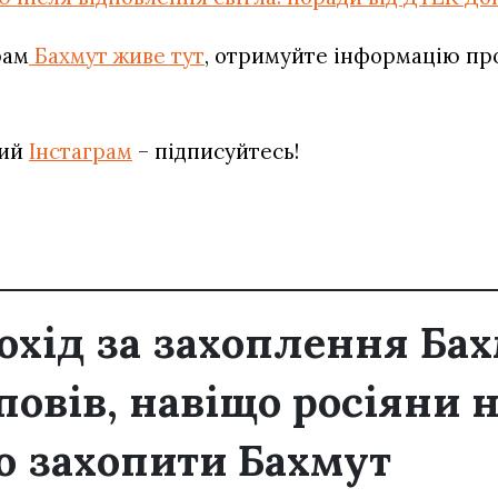
рам
Бахмут живе тут
, отримуйте інформацію про 
вий
Інстаграм
– підписуйтесь!
охід за захоплення Бах
повів, навіщо росіяни 
 захопити Бахмут