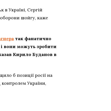
 в Україні, Сергій
 оборони шойгу, каже
агнера
так фанатично
, і вони можуть зробити
сказав Кирило Буданов в
ило б позиції росії на
д контролем України,