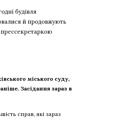
годні будівля
уювалися й продовжують
з прессекретаркою
івського міського суду,
аніше. Засідання зараз в
шість справ, які зараз