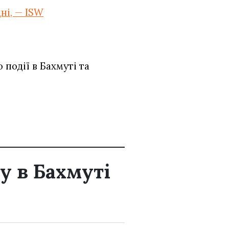
ні, — ISW
події в Бахмуті та
у в Бахмуті