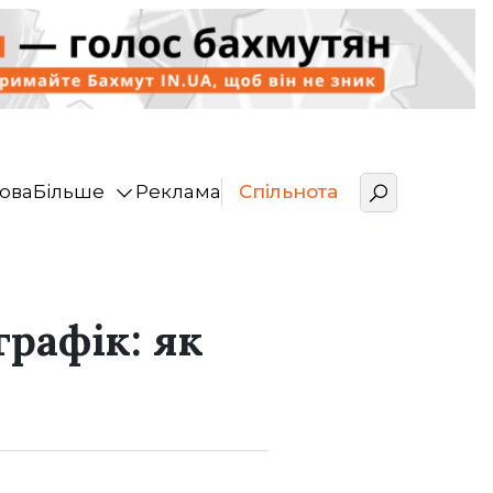
ова
Більше
Реклама
Спільнота
рафік: як