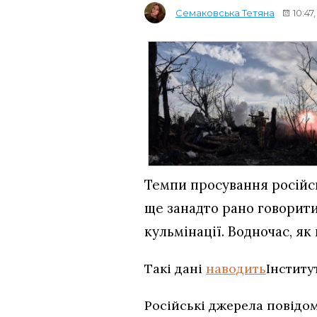
Семаковська Тетяна
10:47
Темпи просування російськ
ще занадто рано говорити
кульмінації. Водночас, як
Такі дані
наводить
Інститу
Російські джерела повідо