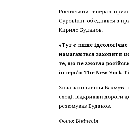
Російський генерал, призн
Суровікін, об’єднався з п
Кирило Буданов.
«Тут є лише ідеологічн
намагаються захопити це
те, що не змогла російсь
інтерв’ю The New York T
Хоча захоплення Бахмута н
сході, відкривши дороги д
резюмував Буданов.
Фото: Вікіпедія