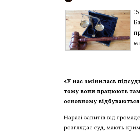
15
Б
п
мі
«У нас змінилась підсудн
тому вони працюють там. 
основному відбуваються 
Наразі запитів від громадс
розглядає суд, мають крим