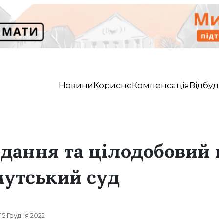
Новини
Корисне
Компенсація
Відбуд
дання та цілодобовий г
мутський суд
 15 Грудня 2022