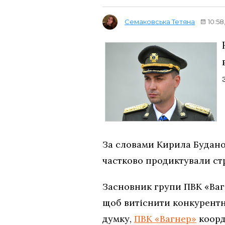
Семаковська Тетяна
10:58
За словами Кирила Будано
частково продиктували стр
Засновник групи ПВК «Вагн
щоб витіснити конкурентни
думку,
ПВК «Вагнер»
коорд