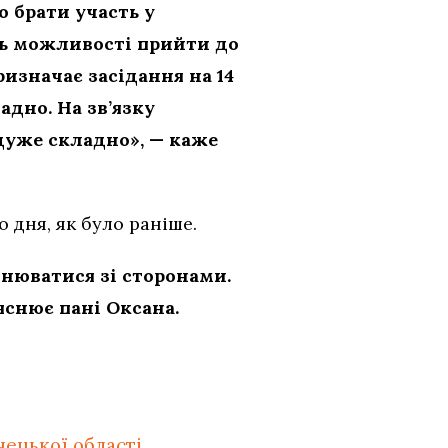
 брати участь у
ть можливості прийти до
ризначає засідання на 14
адно. На зв’язку
 дуже складно», — каже
о дня, як було раніше.
онюватися зі сторонами.
яснює пані Оксана.
нецької області