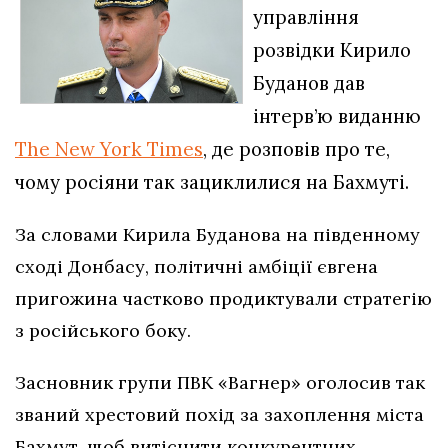
управління
розвідки Кирило
Буданов дав
інтерв’ю виданню
The New York Times
, де розповів про те,
чому росіяни так зациклилися на Бахмуті.
За словами Кирила Буданова на південному
сході Донбасу, політичні амбіції євгена
пригожина частково продиктували стратегію
з російського боку.
Засновник групи ПВК «Вагнер» оголосив так
званий хрестовий похід за захоплення міста
Бахмут, щоб витіснити конкурентних