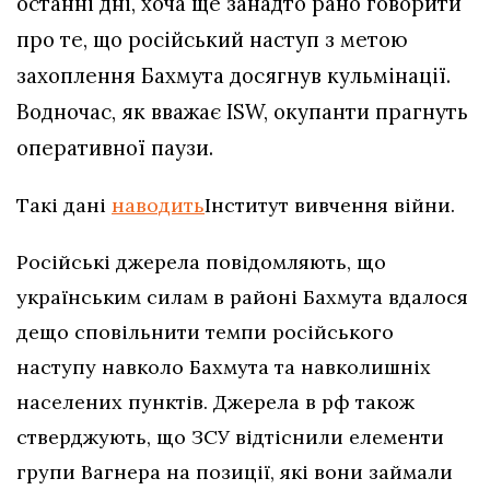
останні дні, хоча ще занадто рано говорити
про те, що російський наступ з метою
захоплення Бахмута досягнув кульмінації.
Водночас, як вважає ISW, окупанти прагнуть
оперативної паузи.
Такі дані
наводить
Інститут вивчення війни.
Російські джерела повідомляють, що
українським силам в районі Бахмута вдалося
дещо сповільнити темпи російського
наступу навколо Бахмута та навколишніх
населених пунктів. Джерела в рф також
стверджують, що ЗСУ відтіснили елементи
групи Вагнера на позиції, які вони займали