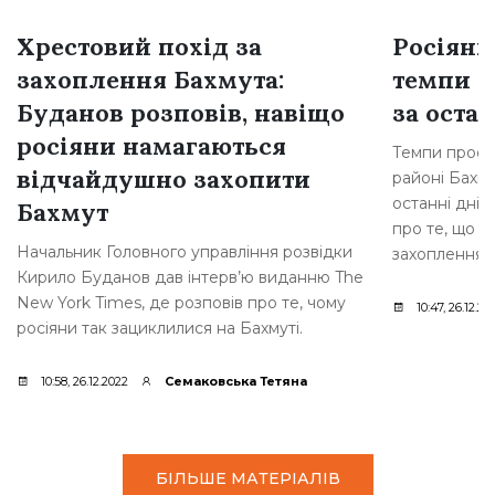
Хрестовий похід за
Росіяни
захоплення Бахмута:
темпи н
Буданов розповів, навіщо
за остан
росіяни намагаються
Темпи просув
відчайдушно захопити
районі Бахму
останні дні,
Бахмут
про те, що р
Начальник Головного управління розвідки
захоплення [
Кирило Буданов дав інтерв’ю виданню The
New York Times, де розповів про те, чому
10:47, 26.12.20
росіяни так зациклилися на Бахмуті.
10:58, 26.12.2022
Семаковська Тетяна
БІЛЬШЕ МАТЕРІАЛІВ