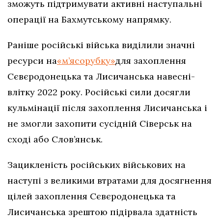
зможуть підтримувати активні наступальні
операції на Бахмутському напрямку.
Раніше російські війська виділили значні
ресурси на
«м’ясорубку»
для захоплення
Сєвєродонецька та Лисичанська навесні-
влітку 2022 року. Російські сили досягли
кульмінації після захоплення Лисичанська і
не змогли захопити сусідній Сіверськ на
сході або Слов’янськ.
Зацикленість російських військових на
наступі з великими втратами для досягнення
цілей захоплення Сєвєродонецька та
Лисичанська зрештою підірвала здатність