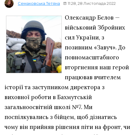
11:28, 28 Листопада 2022
Семаковська Тетяна
Олександр Бєлов —
військовий Збройних
сил України, з
позивним «Завуч». До
повномасштабного
вторгнення наш герой
працював вчителем
історії та заступником директора з
виховної роботи в Бахмутській
загальноосвітній школі №7. Ми
поспілкувались з бійцем, щоб дізнатись
чому він прийняв рішення піти на фронт, чи