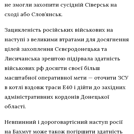
не змогли захопити сусідній Сіверськ на
сході або Слов’янськ.
Зацикленість російських військових на
наступі з великими втратами для досягнення
цілей захоплення Сєвєродонецька та
Лисичанська зрештою підірвала здатність
військових рф досягти своєї більш
масштабної оперативної мети — оточити ЗСУ
в котлі вздовж траси Е40 і дійти до західних
адміністративних кордонів Донецької
області.
Невпинний і дороговартісний наступ росії
на Бахмут може також погіршити здатність