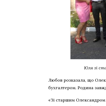
Юля зі ст
Любов розказала, що Олекс
бухгалтером. Родина завжд
«Зі старшим Олександром м