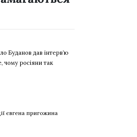
ло Буданов дав інтерв’ю
е, чому росіяни так
ції євгена пригожина