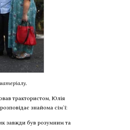
матеріалу.
цював трактористом, Юлія
розповідає знайома сім`ї:
чик завжди був розумним та