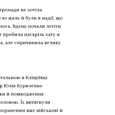
 громади не хотіла
уло жаль й були в надії, що
улось. Вдень почали летіти
т пробила наскрізь хату и
ла, але спричинила велику
тальною в Кліщіївці
ір Юлія Куриленко
уки й пошкодження
головою. Їх витягнули
 пораненим вже військові й