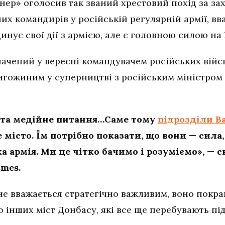
ер» оголосив так званий хрестовий похід за зах
х командирів у російській регулярній армії, вв
инує свої дії з армією, але є головною силою на
ачений у вересні командувачем російських військ
ригожиним у суперництві з російським міністром
е та медійне питання…Саме тому
підрозділи В
 місто. Їм потрібно показати, що вони — сила
ка армія. Ми це чітко бачимо і розуміємо», — 
imes.
е вважається стратегічно важливим, воно покращ
о інших міст Донбасу, які все ще перебувають пі