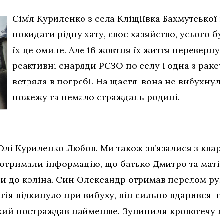
Сім’я Куриленко з села Кліщіївка Бахмутської
покидати рідну хату, своє хазяйство, усього б
їх це омине. Але 16 жовтня їх життя переверн
реактивні снаряди РСЗО по селу і одна з раке
встряла в погребі. На щастя, вона не вибухну
пожежу та немало страждань родині.
лі Куриленко Любов. Ми також зв’язалися з квар
отримали інформацію, що батько Дмитро та мат
ги до коліна. Син Олександр отримав перелом р
гія відкинуло при вибуху, він сильно вдарився 
 який постраждав найменше. Зупинили кровотечу