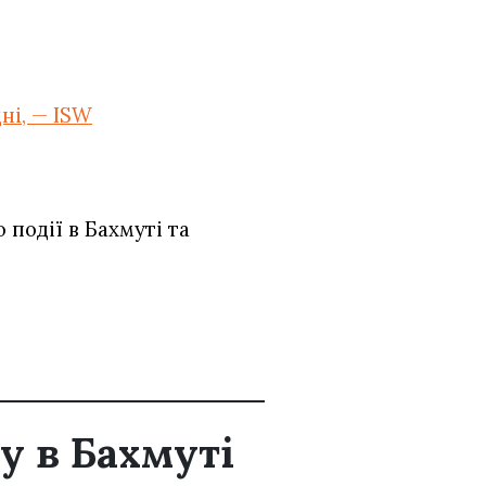
ні, — ISW
події в Бахмуті та
у в Бахмуті