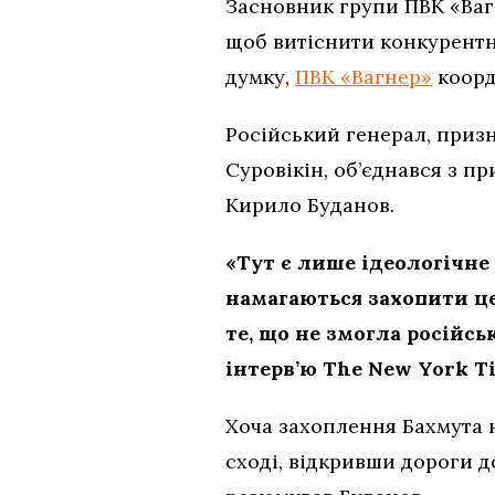
Засновник групи ПВК «Вагн
щоб витіснити конкурентни
думку,
ПВК «Вагнер»
коорд
Російський генерал, призн
Суровікін, об’єднався з п
Кирило Буданов.
«Тут є лише ідеологічн
намагаються захопити це
те, що не змогла російсь
інтерв’ю The New York T
Хоча захоплення Бахмута н
сході, відкривши дороги д