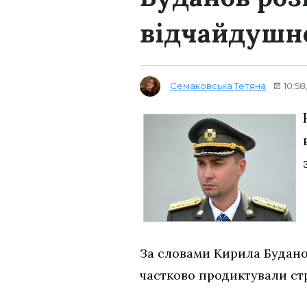
відчайдушно
Семаковська Тетяна
10:58
За словами Кирила Будано
частково продиктували стр