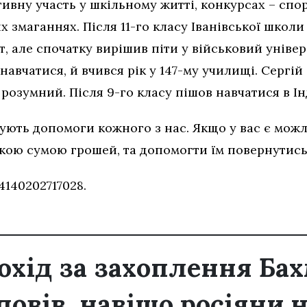
ивну участь у шкільному житті, конкурсах – спо
х змаганнях. Після 11-го класу Іванівської школи
, але спочатку вирішив піти у військовий універс
 навчатися, й вчився рік у 147-му училищі. Сергі
 розумний. Після 9-го класу пішов навчатися в І
ують допомоги кожного з нас. Якщо у вас є можл
кою сумою грошей, та допомогти їм повернутис
140202717028.
охід за захоплення Бах
повів, навіщо росіяни 