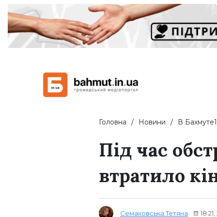
Головна
Новини
В Бахмуте1
Під час обс
втратило кі
Семаковська Тетяна
18:21