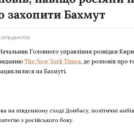
 захопити Бахмут
, 26 Грудня 2022
Начальник Головного управління розвідки Кири
виданню
The New York Times
, де розповів про т
зациклилися на Бахмуті.
ва на південному сході Донбасу, політичні амбі
атегію з російського боку.