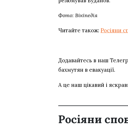
резюмував Буданов.
Фото: Вікіпедія
Читайте також:
Росіяни с
Додавайтесь в наш Телег
бахмутян в евакуації.
А це наш цікавий і яскра
Росіяни спо