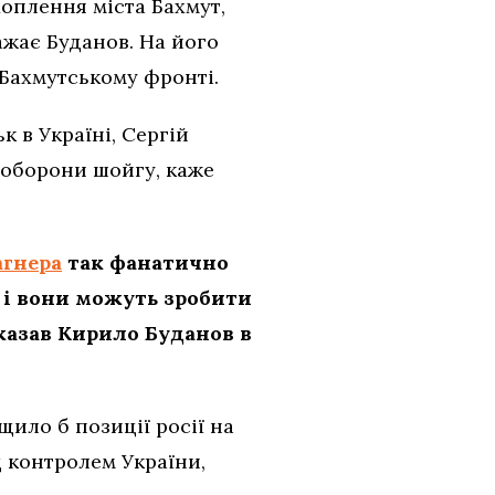
оплення міста Бахмут,
ажає Буданов. На його
 Бахмутському фронті.
 в Україні, Сергій
 оборони шойгу, каже
агнера
так фанатично
, і вони можуть зробити
сказав Кирило Буданов в
ило б позиції росії на
д контролем України,