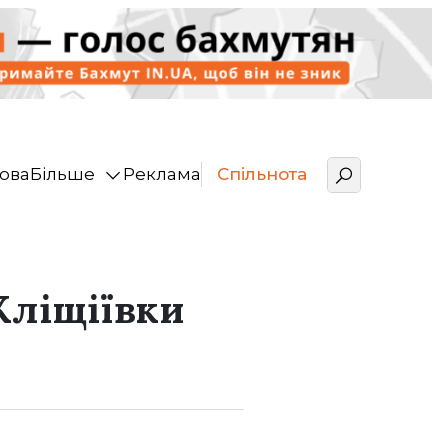
ова
Більше
Реклама
Спільнота
Кліщіївки