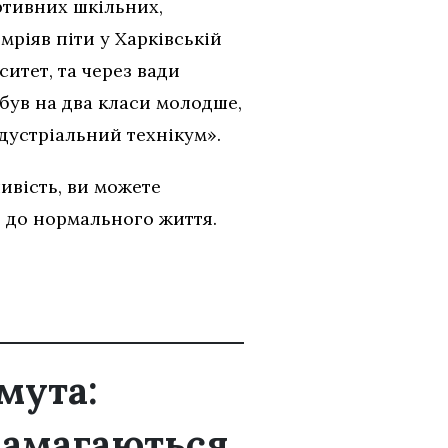
ртивних шкільних,
 мріяв піти у Харківській
итет, та через вади
й був на два класи молодше,
ндустріальний технікум».
ивість, ви можете
ь до нормального життя.
мута:
намагаються