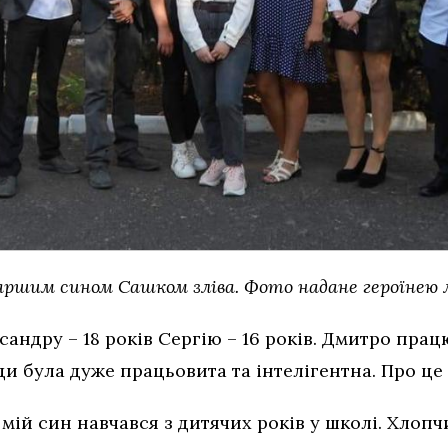
аршим сином Сашком зліва. Фото надане героїнею 
андру – 18 років Сергію – 16 років. Дмитро пра
и була дуже працьовита та інтелігентна. Про це 
ій син навчався з дитячих років у школі. Хлоп