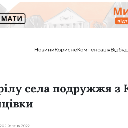
Новини
Корисне
Компенсація
Відбуд
трілу села подружжя з 
нцівки
, 20 Жовтня 2022