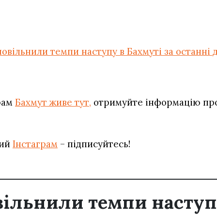
повільнили темпи наступу в Бахмуті за останні д
рам
Бахмут живе тут,
отримуйте інформацію про 
вий
Інстаграм
– підписуйтесь!
вільнили темпи наступ