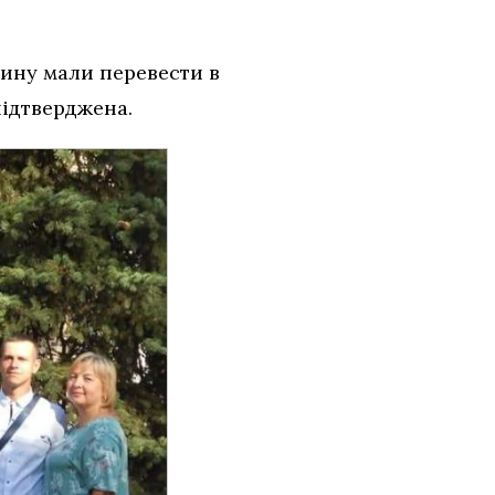
дину мали перевести в
підтверджена.