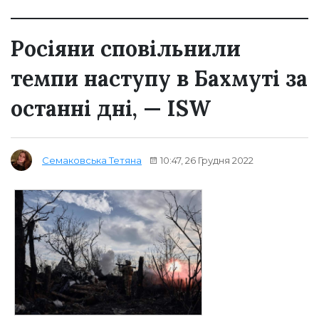
Росіяни сповільнили
темпи наступу в Бахмуті за
останні дні, — ISW
10:47, 26 Грудня 2022
Семаковська Тетяна