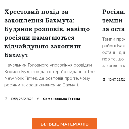
Хрестовий похід за
Росіяни
захоплення Бахмута:
темпи н
Буданов розповів, навіщо
за остан
росіяни намагаються
Темпи просув
відчайдушно захопити
районі Бахму
останні дні,
Бахмут
про те, що р
Начальник Головного управління розвідки
захоплення [
Кирило Буданов дав інтерв’ю виданню The
New York Times, де розповів про те, чому
10:47, 26.12.20
росіяни так зациклилися на Бахмуті.
10:58, 26.12.2022
Семаковська Тетяна
БІЛЬШЕ МАТЕРІАЛІВ