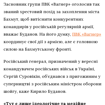
Засновник групи ПВК «Вагнер» оголосив так
званий хрестовий похід за захоплення міста
Бахмут, щоб витіснити конкурентних
командирів у російській регулярній армії,
вважає Буданов. На його думку,
ПВК «Вагнер»
координує свої дії з армією, але є головною
силою на Бахмутському фронті.
Російський генерал, призначений у вересні
командувачем російських військ в Україні,
Сергій Суровікін, об’єднався з пригожиним у
суперництві з російським міністром оборони
шойгу, каже Кирило Буданов.
«Тут є лише ідеологічне та медійне