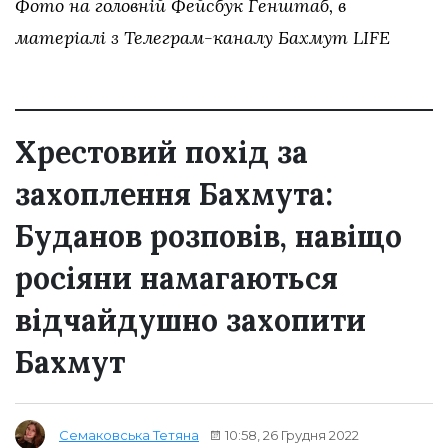
Фото на головній Фейсбук Генштаб, в
матеріалі з Телеграм-каналу Бахмут LІFЕ
Хрестовий похід за
захоплення Бахмута:
Буданов розповів, навіщо
росіяни намагаються
відчайдушно захопити
Бахмут
10:58, 26 Грудня 2022
Семаковська Тетяна