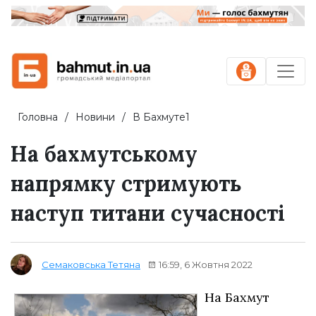
Головна
Новини
В Бахмуте1
На бахмутському
напрямку стримують
наступ титани сучасності
16:59, 6 Жовтня 2022
Семаковська Тетяна
На Бахмут