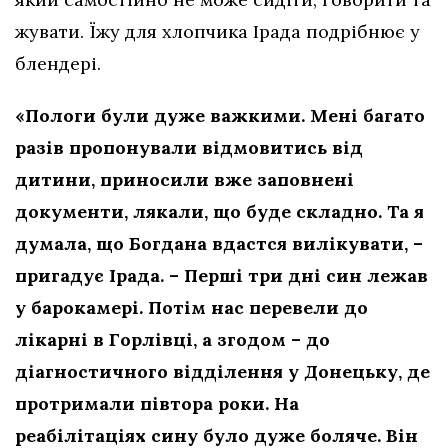
жувати. Їжу для хлопчика Ірада подрібнює у
блендері.
«Пологи були дуже важкими. Мені багато
разів пропонували відмовитись від
дитини, приносили вже заповнені
документи, лякали, що буде складно. Та я
думала, що Богдана вдастся вилікувати, –
пригадує Ірада. – Перші три дні син лежав
у барокамері. Потім нас перевели до
лікарні в Горлівці, а згодом – до
діагностичного відділення у Донецьку, де
протримали півтора роки. На
реабілітаціях сину було дуже боляче. Він