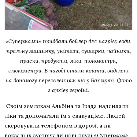
«Супермами» придбали бойлер для нагріву води,
пральну машинку, унітази, сушарки, чайники,
праски, продукти, ліки, тонометри,
глюкометри. В нагоді стали кошти, виділені
на допомогу переселенцям ще у Бахмуті.
Фото
з архіву героїні.
Своїм землякам Альбіна та Ірада надсилали
ліки та допомагали їм з евакуацією. Людей
скеровували телефоном в дорозі, а на
вокзалі їх зустрічали нові друзі «Супермам».