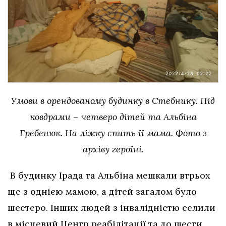
Умови в орендованому будинку в Стебнику. Під
ковдрами – четверо дітей та Альбіна
Гребенюк. На ліжку спить її мама.
Фото з
архіву героїні.
В будинку Ірада та Альбіна мешкали втрьох
ще з однією мамою, а дітей загалом було
шестеро. Інших людей з інвалідністю селили
в місцевий Центр реабілітації та до шести