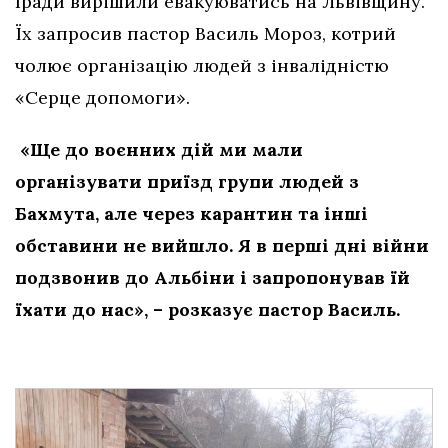
Іради вирішили евакуюватись на Львівщину.
Їх запросив пастор Василь Мороз, котрий
чолює організацію людей з інвалідністю
«Серце допомоги».
«Ще до воєнних дій ми мали
організувати приїзд групи людей з
Бахмута, але через карантин та інші
обставини не вийшло. Я в перші дні війни
подзвонив до Альбіни і запропонував їй
їхати до нас», – розказує пастор Василь.