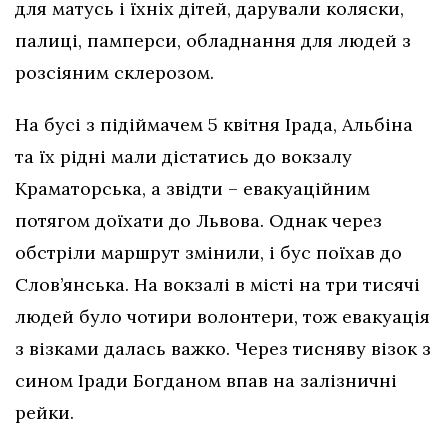
для матусь і їхніх дітей, дарували коляски,
палиці, памперси, обладнання для людей з
розсіяним склерозом.
На бусі з підіймачем 5 квітня Ірада, Альбіна
та їх рідні мали дістатись до вокзалу
Краматорська, а звідти – евакуаційним
потягом доїхати до Львова. Однак через
обстріли маршрут змінили, і бус поїхав до
Слов’янська. На вокзалі в місті на три тисячі
людей було чотири волонтери, тож евакуація
з візками далась важко. Через тисняву візок з
сином Іради Богданом впав на залізничні
рейки.