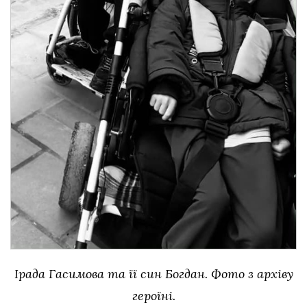
Ірада Гасимова та її син Богдан. Фото з архіву
героїні.