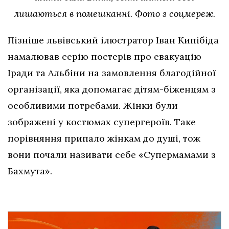
лишаються в помешканні. Фото з соцмереж.
Пізніше львівський ілюстратор Іван Кипібіда
намалював серію постерів про евакуацію
Іради та Альбіни на замовлення благодійної
організації, яка допомагає дітям-біженцям з
особливими потребами. Жінки були
зображені у костюмах супергероїв. Таке
порівняння припало жінкам до душі, тож
вони почали називати себе «Супермамами з
Бахмута».