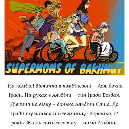
На коміксі дівчинка в комбінезоні – Ася, дочка
Іради. На руках в Альбіни – син Іради Богдан.
Дівчина на візку – донька Альбіни Саша. До
Іради тулиться її племінниця Вероніка, 12
років. Жінка похилого віку – мама Альбіни.