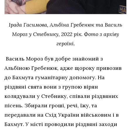
Ірада Гасимова, Альбіна Гребенюк та Василь
Мороз у Стебнику, 2022 рік. Фото з архіву
героїні.
Василь Мороз був добре знайомий з
Альбіною Гребенюк, адже щороку привозив
до Бахмута гуманітарну допомогу. На
різдвяні свята вони з групою вірян
колядували у Стебнику, співали різдвяних
пісень. Збирали гроші, речі, їжу, та
передавали на Схід України військовим і в
Бахмут. У місті проводили різдвяні заходи