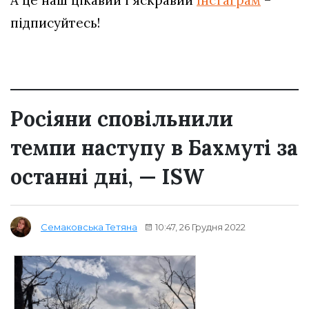
А це наш цікавий і яскравий
Інстаграм
–
підписуйтесь!
Росіяни сповільнили
темпи наступу в Бахмуті за
останні дні, — ISW
10:47, 26 Грудня 2022
Семаковська Тетяна