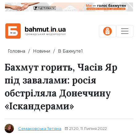
Головна
Новини
В Бахмуте1
Бахмут горить, Часів Яр
під завалами: росія
обстріляла Донеччину
«Іскандерами»
21:20, 11 Липня 2022
Семаковська Тетяна