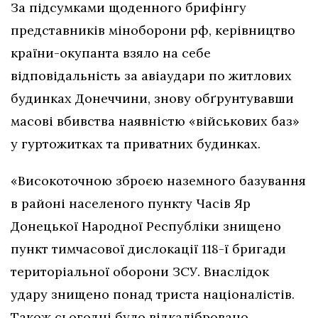
За підсумками щоденного брифінгу
представників міноборони рф, керівництво
країни-окупанта взяло на себе
відповідальність за авіаудари по житлових
будинках Донеччини, знову обґрунтувавши
масові вбивства наявністю «військових баз»
у гуртожитках та приватних будинках.
«Високоточною зброєю наземного базування
в районі населеного пункту Часів Яр
Донецької Народної Республіки знищено
пункт тимчасової дислокації 118-ї бригади
територіальної оборони ЗСУ. Внаслідок
удару знищено понад триста націоналістів.
Також сьогодні було відкалібровано