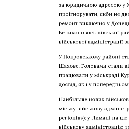
за юридичною адресою у Х
проігнорувати, якби не дв
ремонт виключно у Донець
Великоновосілківської рай
військової адміністрації 
У Покровському районі ство
Шахове. Головами стали в
працювали у міськраді Кур
досвід, як і у попередньо
Найбільше нових військов
міську військову адмініст
регіонів»); у Лимані на ц
військову адміністрацію 