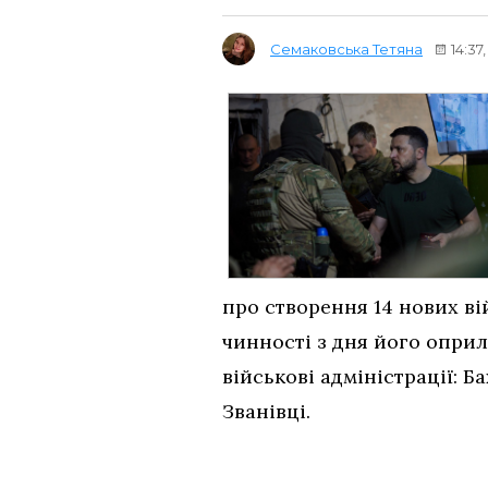
Семаковська Тетяна
14:37
про створення 14 нових ві
чинності з дня його оприл
військові адміністрації: Б
Званівці.