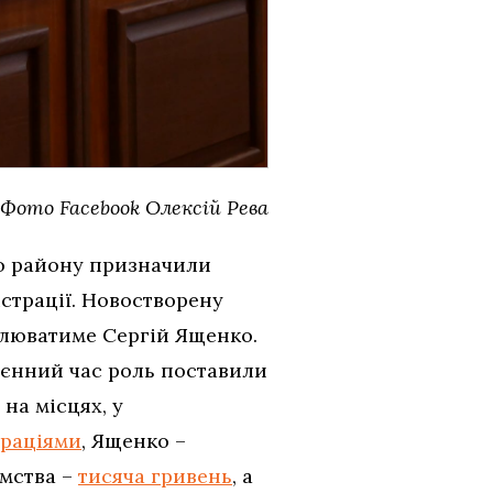
Фото Facebook Олексій Рева
го району призначили
страції. Новостворену
олюватиме Сергій Ященко.
воєнний час роль поставили
на місцях, у
араціями
, Ященко –
ємства –
тисяча гривень
, а