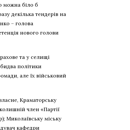
ю можна біло б
разу декілька тендерів на
нко – голова
етенція нового голови
урахове та у селищі
обидва політики
омади, але їх військовий
власне, Краматорську
 колишній член «Партії
); Миколаївську міську
ідувач кафедри