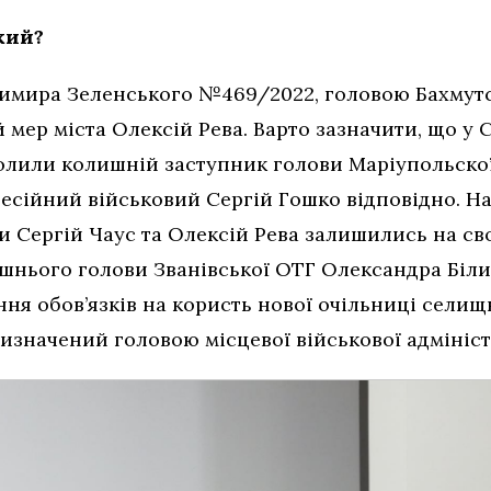
кий?
димира Зеленського №469/2022, головою Бахмутс
й мер міста Олексій Рева. Варто зазначити, що у 
очолили колишній заступник голови Маріупольско
есійний військовий Сергій Гошко відповідно. На
и Сергій Чаус та Олексій Рева залишились на сво
шнього голови Званівської ОТГ Олександра Білиц
ня обов’язків на користь нової очільниці селищ
изначений головою місцевої військової адмініст