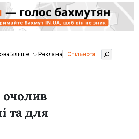
ова
Більше
Реклама
Спільнота
о очолив
і та для