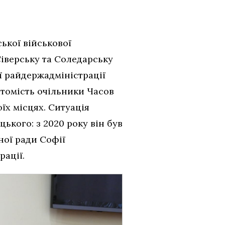
ької військової
Сіверську та Соледарську
ї райдержадміністрації
томість очільники Часов
їх місцях. Ситуація
ького: з 2020 року він був
ної ради Софії
рації.