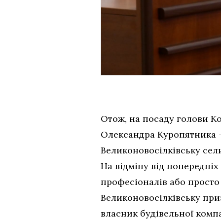
Отож, на посаду голови К
Олександра Куропятника –
Великоновосілківську сел
На відміну від попередніх
професіоналів або просто 
Великоновосілківську при
власник будівельної комп