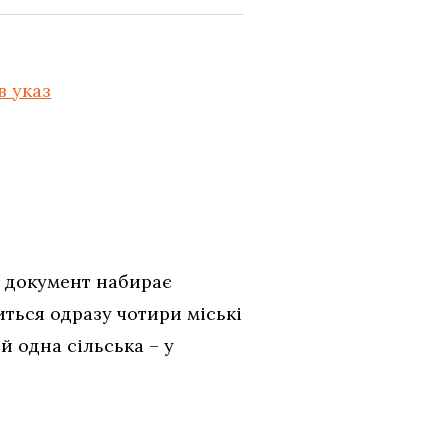
 указ
о документ набирає
иться одразу чотири міські
й одна сільська – у