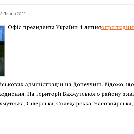
, 5 Липня 2022
Офіс президента України 4 липня
оприлюднив
йськових адміністрацій на Донеччині. Відомо, щ
юднення. На території Бахмутського району з’яв
ахмутська, Сіверська, Соледарська, Часовоярська, 