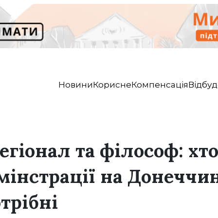
Новини
Корисне
Компенсація
Відбуд
егіонал та філософ: хт
мінстрації на Донеччин
трібні