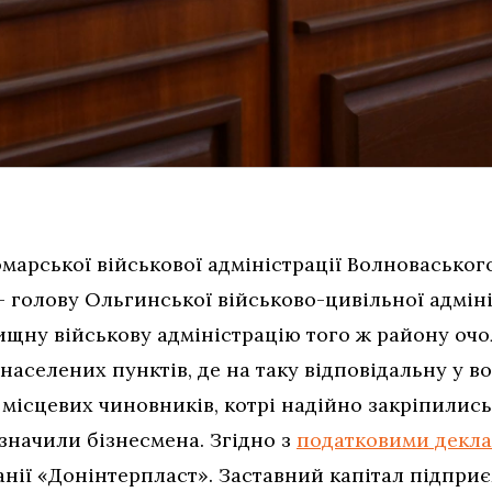
омарської військової адміністрації Волновасько
 голову Ольгинської військово-цивільної адміні
ищну військову адміністрацію того ж району оч
 населених пунктів, де на таку відповідальну у 
місцевих чиновників, котрі надійно закріпились 
значили бізнесмена. Згідно з
податковими декл
анії «Донінтерпласт». Заставний капітал підпри