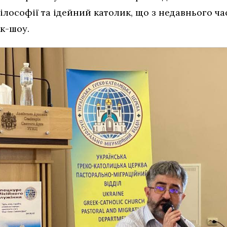
ілософії та ідейний католик, що з недавнього ча
ок-шоу.