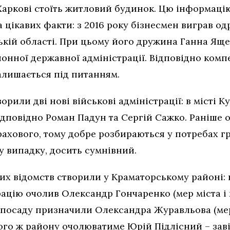
аркові стоїть житловий будинок. Цю інформаці
а цікавих факти: з 2016 року бізнесмен виграв од
кій області. При цьому його дружина Ганна Яще
онної державної адміністрації. Відповідно комп
залишається під питанням.
рили дві нові військові адміністрації: в місті К
ідповідно Роман Падун та Сергій Сажко. Раніше 
ахового, тому добре розбираються у потребах гр
му випадку, досить сумнівний.
их відомств створили у Краматорському районі: 
рацію очолив Олександр Гончаренко (мер міста і
ю посаду призначили Олександра Журавльова (мер
того ж району очолюватиме Юрій Підлісний – зав