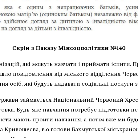
Скрін з Наказу Мінсоцполітики №140
нізацій, які можуть навчати і приймати іспити. П
йшло повідомлення від міського відділення Черв
ння осіб, які будуть надавати соціальні послуги 
ержави займається Національний Червоний Хрес
овка. Будь-яке навчання потребує підготовки пе
лісти мають пройти навчання, а потім вже ми буд
 Кривошеєва, в.о.голови Бахмутської міськрайон