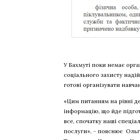
У Бахмуті поки немає орга
соціального захисту наді
готові організувати навча
«Цим питанням на рівні д
інформацію, що йде підгот
все, спочатку наші спеціа
послуги», – пояснює Ольга