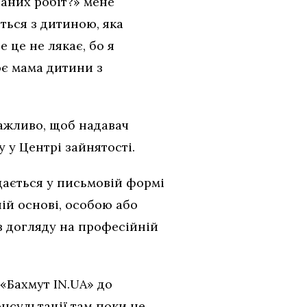
наних робіт?» мене
ться з дитиною, яка
 це не лякає, бо я
ює мама дитини з
важливо, щоб надавач
 у Центрі зайнятості.
дається у письмовій формі
ій основі, особою або
з догляду на професійній
«Бахмут IN.UA» до
онсультації там поки не