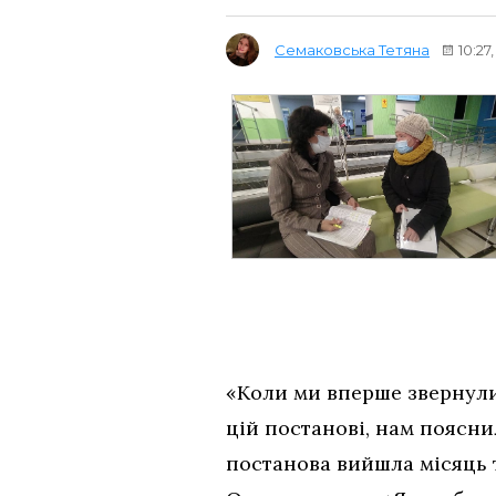
Семаковська Тетяна
10:27
«Коли ми вперше звернули
цій постанові, нам поясни
постанова вийшла місяць 