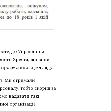
роте, до Управління
оного Хреста, що вони
з професійного догляду.
т. Ми отримали
рсоналу, тобто скоріш за
емо надавати такі
ної організації