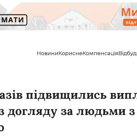
Новини
Корисне
Компенсація
Відбуд
разів підвищились вип
з догляду за людьми з
ю