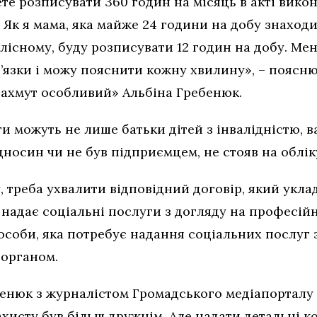
ете розписувати 360 годин на місяць в акті вико
 Як я мама, яка майже 24 години на добу знаходи
лісному, буду розписувати 12 годин на добу. Мене
’язки і можу пояснити кожну хвилину», – поясн
«Бахмут особливий» Альбіна Гребенюк.
и можуть не лише батьки дітей з інвалідністю, 
дносин чи не був підприємцем, не стояв на обліку
 треба ухвалити відповідний договір, який укла
надає соціальні послуги з догляду на професійн
соби, яка потребує надання соціальних послуг 
 органом.
бенюк з журналістом Громадського медіапорталу 
хисту був більш дружнім. Але надати детальні к