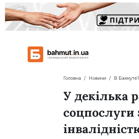
Головна
Новини
В Бахмуте1
У декілька 
соцпослуги 
інвалідніст