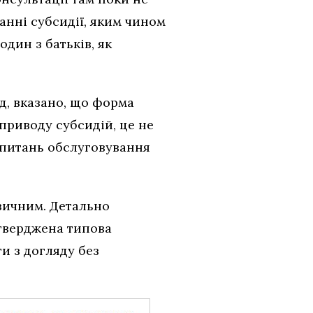
нні субсидії, яким чином
один з батьків, як
д, вказано, що форма
приводу субсидій, це не
з питань обслуговування
ізичним. Детально
атверджена типова
и з догляду без