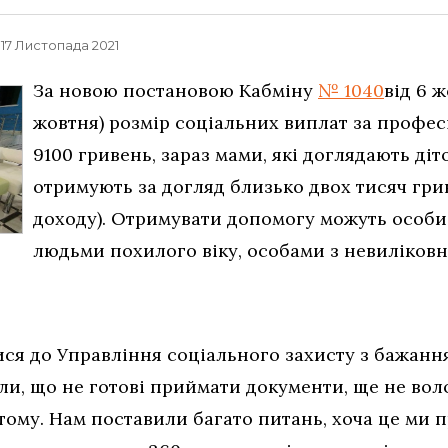
, 17 Листопада 2021
За новою постановою Кабміну
№ 1040
від 6 
жовтня) розмір соціальних виплат за профе
9100 гривень, зараз мами, які доглядають діто
отримують за догляд близько двох тисяч грив
доходу). Отримувати допомогу можуть особи,
людьми похилого віку, особами з невиліков
ся до Управління соціального захисту з бажан
ли, що не готові приймати документи, ще не вол
тому. Нам поставили багато питань, хоча це ми 