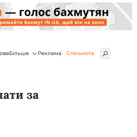
ова
Більше
Реклама
Спільнота
лати за