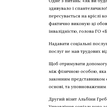
Одне з питань: «Як ви буд
здивувало і спантеличило!
пересувається на кріслі ко
фактично виконую ці обов
інвалідністю, голова ГО 
Надавати соціальні послуг
послуг не мав трудових ві
Щоб отримувати допомогу,
між фізичною особою, яка 
законним представником о
основі, та уповноваженим
Другий візит Альбіни Гре
Управління соціального за