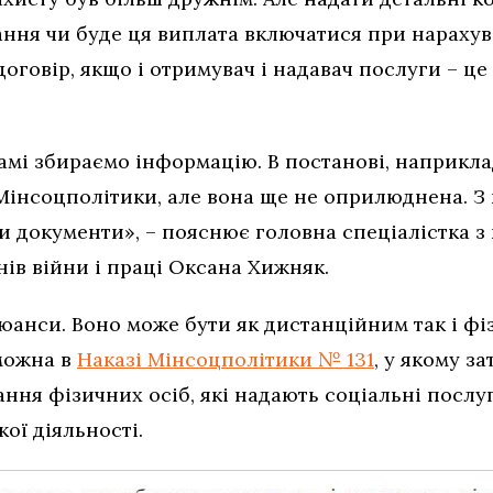
ння чи буде ця виплата включатися при нарахува
говір, якщо і отримувач і надавач послуги – це 
амі збираємо інформацію. В постанові, наприкла
Мінсоцполітики, але вона ще не оприлюднена. З 
и документи», – пояснює головна спеціалістка 
нів війни і праці Оксана Хижняк.
юанси. Воно може бути як дистанційним так і ф
можна в
Наказі Мінсоцполітики № 131
, у якому з
ння фізичних осіб, які надають соціальні послуг
ої діяльності.