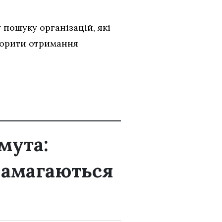
пошуку організацій, які
корити отримання
мута:
намагаються