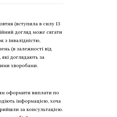
жовтня (вступила в силу 13
сійний догляд може сягати
к з інвалідністю,
ень (в залежності від
 які доглядають за
ними хворобами.
ням оформити виплати по
одіють інформацією, хоча
прийшли за консультацією.