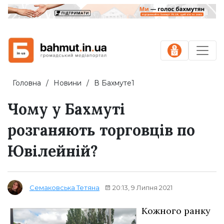
Головна
Новини
В Бахмуте1
Чому у Бахмуті
розганяють торговців по
Ювілейній?
20:13, 9 Липня 2021
Семаковська Тетяна
Кожного ранку