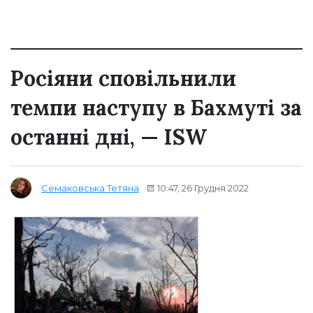
Росіяни сповільнили
темпи наступу в Бахмуті за
останні дні, — ISW
10:47, 26 Грудня 2022
Семаковська Тетяна