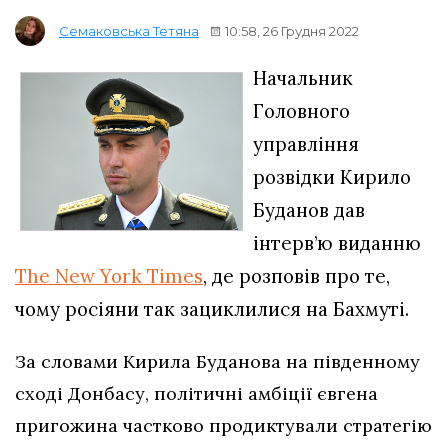
10:58, 26 Грудня 2022
Семаковська Тетяна
Начальник
Головного
управління
розвідки Кирило
Буданов дав
інтерв’ю виданню
The New York Times
, де розповів про те,
чому росіяни так зациклилися на Бахмуті.
За словами Кирила Буданова на південному
сході Донбасу, політичні амбіції євгена
пригожина частково продиктували стратегію