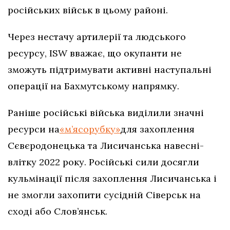
російських військ в цьому районі.
Через нестачу артилерії та людського
ресурсу, ISW вважає, що окупанти не
зможуть підтримувати активні наступальні
операції на Бахмутському напрямку.
Раніше російські війська виділили значні
ресурси на
«м’ясорубку»
для захоплення
Сєвєродонецька та Лисичанська навесні-
влітку 2022 року. Російські сили досягли
кульмінації після захоплення Лисичанська і
не змогли захопити сусідній Сіверськ на
сході або Слов’янськ.