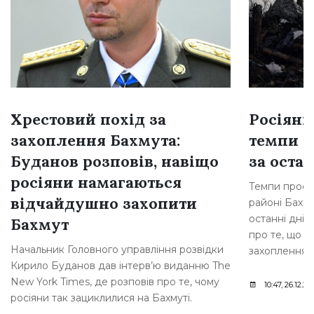
Хрестовий похід за
Росіяни
захоплення Бахмута:
темпи н
Буданов розповів, навіщо
за остан
росіяни намагаються
Темпи просув
відчайдушно захопити
районі Бахму
останні дні,
Бахмут
про те, що р
Начальник Головного управління розвідки
захоплення [
Кирило Буданов дав інтерв’ю виданню The
New York Times, де розповів про те, чому
10:47, 26.12.20
росіяни так зациклилися на Бахмуті.