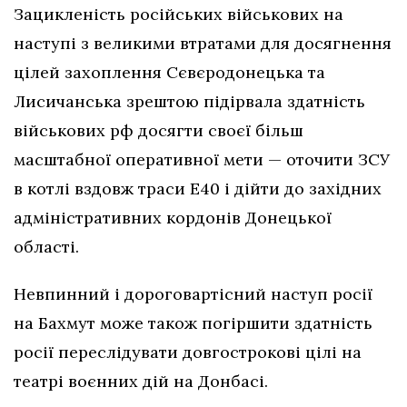
Зацикленість російських військових на
наступі з великими втратами для досягнення
цілей захоплення Сєвєродонецька та
Лисичанська зрештою підірвала здатність
військових рф досягти своєї більш
масштабної оперативної мети — оточити ЗСУ
в котлі вздовж траси Е40 і дійти до західних
адміністративних кордонів Донецької
області.
Невпинний і дороговартісний наступ росії
на Бахмут може також погіршити здатність
росії переслідувати довгострокові цілі на
театрі воєнних дій на Донбасі.