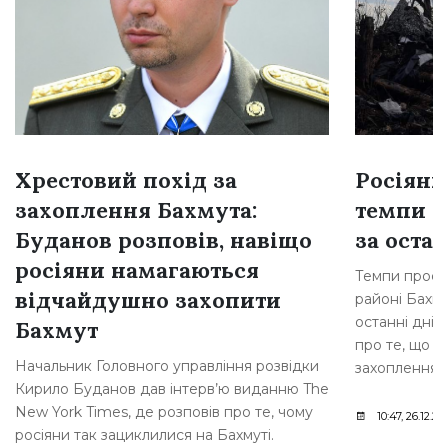
Хрестовий похід за
Росіяни
захоплення Бахмута:
темпи н
Буданов розповів, навіщо
за остан
росіяни намагаються
Темпи просув
відчайдушно захопити
районі Бахму
останні дні,
Бахмут
про те, що р
Начальник Головного управління розвідки
захоплення [
Кирило Буданов дав інтерв’ю виданню The
New York Times, де розповів про те, чому
10:47, 26.12.20
росіяни так зациклилися на Бахмуті.