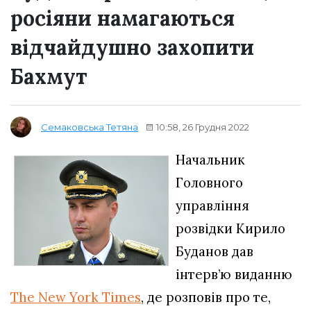
росіяни намагаються
відчайдушно захопити
Бахмут
10:58, 26 Грудня 2022
Семаковська Тетяна
Начальник
Головного
управління
розвідки Кирило
Буданов дав
інтерв’ю виданню
The New York Times
, де розповів про те,