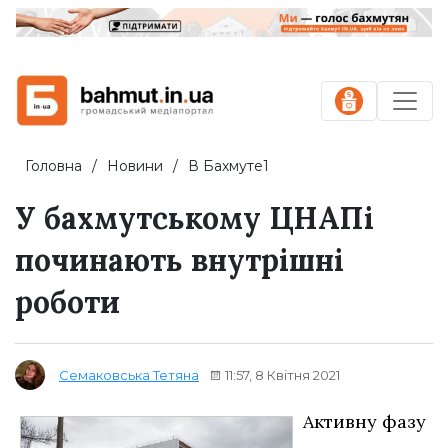
Головна
Новини
В Бахмуте1
У бахмутському ЦНАПі
починають внутрішні
роботи
11:57, 8 Квітня 2021
Семаковська Тетяна
Активну фазу