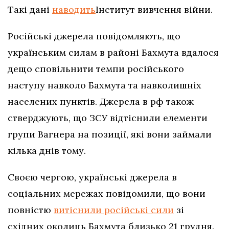
Такі дані
наводить
Інститут вивчення війни.
Російські джерела повідомляють, що
українським силам в районі Бахмута вдалося
дещо сповільнити темпи російського
наступу навколо Бахмута та навколишніх
населених пунктів. Джерела в рф також
стверджують, що ЗСУ відтіснили елементи
групи Вагнера на позиції, які вони займали
кілька днів тому.
Своєю чергою, українські джерела в
соціальних мережах повідомили, що вони
повністю
витіснили російські сили
зі
східних околиць Бахмута близько 21 грудня.