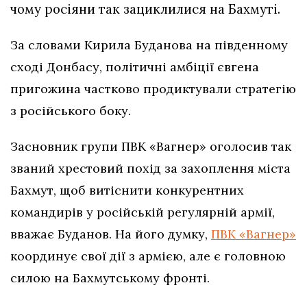
чому росіяни так зациклилися на Бахмуті.
За словами Кирила Буданова на південному
сході Донбасу, політичні амбіції євгена
пригожина частково продиктували стратегію
з російського боку.
Засновник групи ПВК «Вагнер» оголосив так
званий хрестовий похід за захоплення міста
Бахмут, щоб витіснити конкурентних
командирів у російській регулярній армії,
вважає Буданов. На його думку,
ПВК «Вагнер»
координує свої дії з армією, але є головною
силою на Бахмутському фронті.