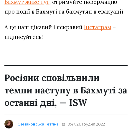
Бахмут живе тут,
отримуйте інформацію
про події в Бахмуті та бахмутян в евакуації.
А це наш цікавий і яскравий
Інстаграм
–
підписуйтесь!
Росіяни сповільнили
темпи наступу в Бахмуті за
останні дні, — ISW
10:47, 26 Грудня 2022
Семаковська Тетяна