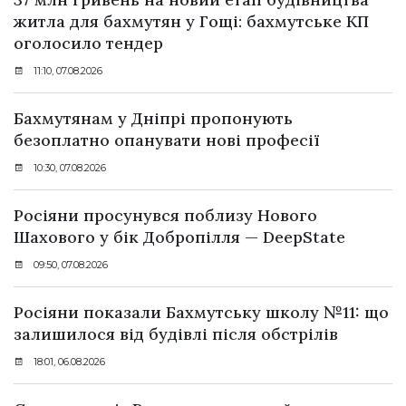
житла для бахмутян у Гощі: бахмутське КП
оголосило тендер
11:10, 07.08.2026
Бахмутянам у Дніпрі пропонують
безоплатно опанувати нові професії
10:30, 07.08.2026
Росіяни просунувся поблизу Нового
Шахового у бік Добропілля — DeepState
09:50, 07.08.2026
Росіяни показали Бахмутську школу №11: що
залишилося від будівлі після обстрілів
18:01, 06.08.2026