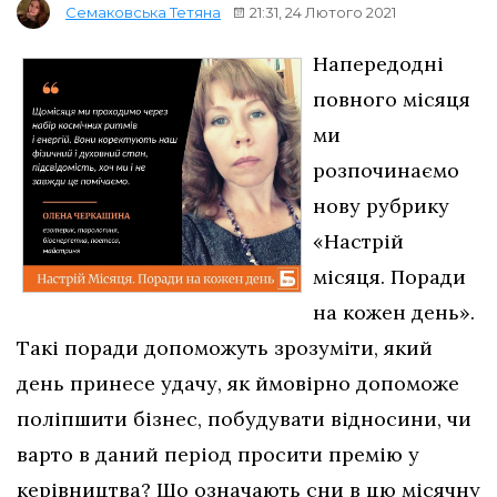
21:31, 24 Лютого 2021
Семаковська Тетяна
Напередодні
повного місяця
ми
розпочинаємо
нову рубрику
«Настрій
місяця. Поради
на кожен день».
Такі поради допоможуть зрозуміти, який
день принесе удачу, як ймовірно допоможе
поліпшити бізнес, побудувати відносини, чи
варто в даний період просити премію у
керівництва? Що означають сни в цю місячну