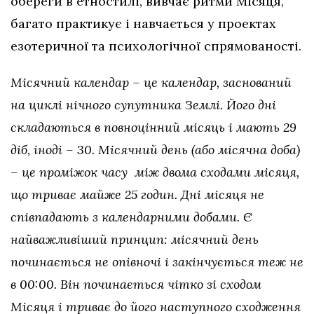
обереги в етностилі, вивчає ритми Місяця,
багато практикує і навчається у проектах
езотеричної та психологічної спрямованості.
Місячний календар – це календар, заснований
на
циклі нічного супутника Землі. Його дні
складаються в повноцінний місяць і мають 29
діб, іноді – 30. Місячний день (або місячна доба)
– це проміжок часу між двома сходами місяця,
що триває майже 25 годин. Дні місяця не
співпадають з календарними добами.
Є
найважливіший принцип: місячний день
починається не опівночі і закінчується теж не
в 00:00. Він починається чітко зі сходом
Місяця і триває до
його наступного сходження