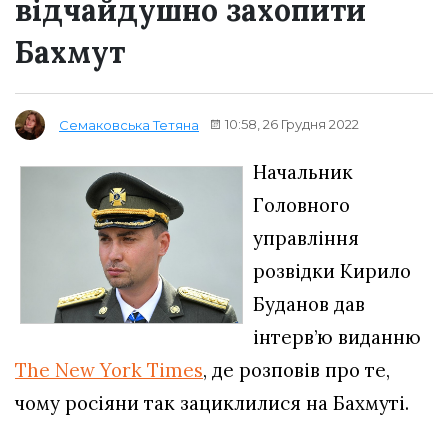
відчайдушно захопити
Бахмут
10:58, 26 Грудня 2022
Семаковська Тетяна
Начальник
Головного
управління
розвідки Кирило
Буданов дав
інтерв’ю виданню
The New York Times
, де розповів про те,
чому росіяни так зациклилися на Бахмуті.