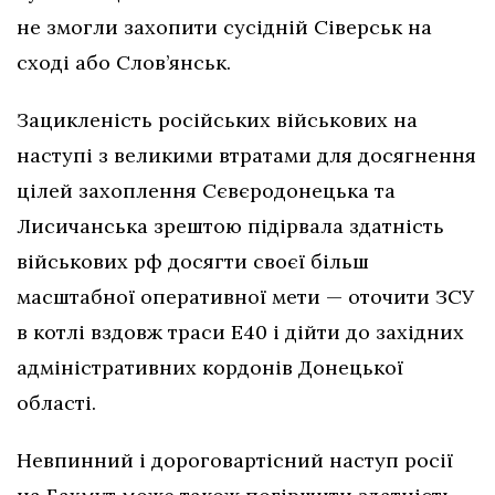
не змогли захопити сусідній Сіверськ на
сході або Слов’янськ.
Зацикленість російських військових на
наступі з великими втратами для досягнення
цілей захоплення Сєвєродонецька та
Лисичанська зрештою підірвала здатність
військових рф досягти своєї більш
масштабної оперативної мети — оточити ЗСУ
в котлі вздовж траси Е40 і дійти до західних
адміністративних кордонів Донецької
області.
Невпинний і дороговартісний наступ росії