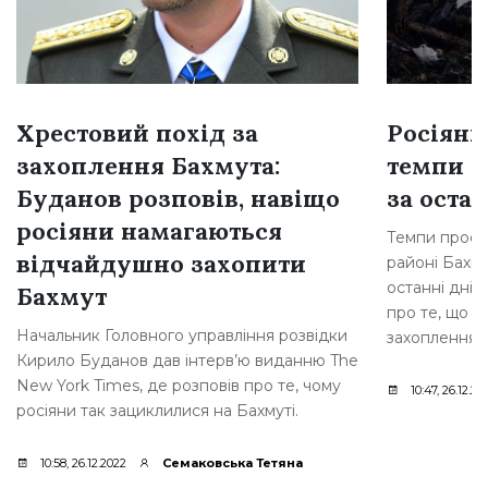
Хрестовий похід за
Росіяни
захоплення Бахмута:
темпи н
Буданов розповів, навіщо
за остан
росіяни намагаються
Темпи просув
відчайдушно захопити
районі Бахму
останні дні,
Бахмут
про те, що р
Начальник Головного управління розвідки
захоплення [
Кирило Буданов дав інтерв’ю виданню The
New York Times, де розповів про те, чому
10:47, 26.12.20
росіяни так зациклилися на Бахмуті.
10:58, 26.12.2022
Семаковська Тетяна