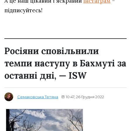
А це наш цікавий і яскравий
Інстаграм
–
підписуйтесь!
Росіяни сповільнили
темпи наступу в Бахмуті за
останні дні, — ISW
10:47, 26 Грудня 2022
Семаковська Тетяна