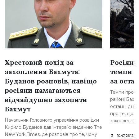
Хрестовий похід за
Росіяни
захоплення Бахмута:
темпи н
Буданов розповів, навіщо
за остан
росіяни намагаються
Темпи просув
відчайдушно захопити
районі Бахму
останні дні,
Бахмут
про те, що р
Начальник Головного управління розвідки
захоплення [
Кирило Буданов дав інтерв’ю виданню The
New York Times, де розповів про те, чому
10:47, 26.12.20