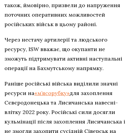
також, ймовірно, призвели до напруження
поточних оперативних можливостей
російських військ в цьому районі.
Через нестачу артилерії та людського
ресурсу, ISW вважає, що окупанти не
зможуть підтримувати активні наступальні
операції на Бахмутському напрямку.
Раніше російські війська виділили значні
ресурси на
«м’ясорубку»
для захоплення
Сєвєродонецька та Лисичанська навесні-
влітку 2022 року. Російські сили досягли
кульмінації після захоплення Лисичанська і
не змогли захопити сусідній Сіверськ на