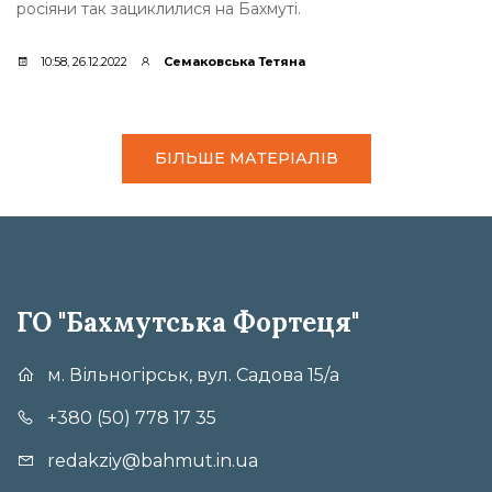
росіяни так зациклилися на Бахмуті.
10:58, 26.12.2022
Семаковська Тетяна
БІЛЬШЕ МАТЕРІАЛІВ
ГО "Бахмутська Фортеця"
м. Вільногірськ, вул. Садова 15/а
+380 (50) 778 17 35
redakziy@bahmut.in.ua