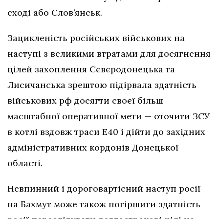
сході або Слов’янськ.
Зацикленість російських військових на
наступі з великими втратами для досягнення
цілей захоплення Сєвєродонецька та
Лисичанська зрештою підірвала здатність
військових рф досягти своєї більш
масштабної оперативної мети — оточити ЗСУ
в котлі вздовж траси Е40 і дійти до західних
адміністративних кордонів Донецької
області.
Невпинний і дороговартісний наступ росії
на Бахмут може також погіршити здатність