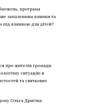
бмежень, програма
ише запаленням ялинки та
ди під ялинкою для дітей?
ися про жителів громади.
іологічну ситуацію в
чистостей та святкових
дому Ольга Дригіна