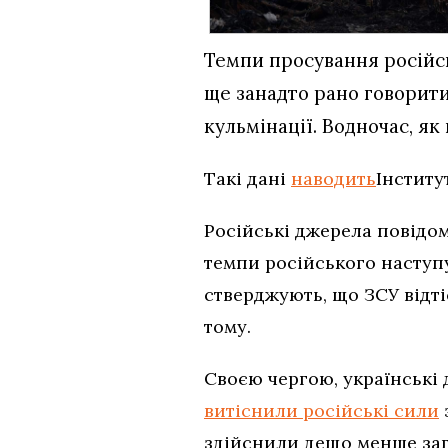
Темпи просування російськ
ще занадто рано говорити
кульмінації. Водночас, як
Такі дані
наводить
Інститу
Російські джерела повідо
темпи російського наступ
стверджують, що ЗСУ відті
тому.
Своєю чергою, українські
витіснили російські сили
здійснили дещо менше зага