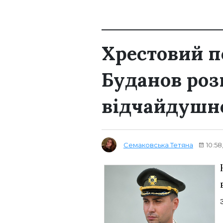
Хрестовий п
Буданов роз
відчайдушно
Семаковська Тетяна
10:58