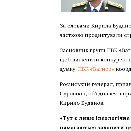
За словами Кирила Будано
частково продиктували стр
Засновник групи ПВК «Вагн
щоб витіснити конкурентни
думку,
ПВК «Вагнер»
коорд
Російський генерал, призн
Суровікін, об’єднався з п
Кирило Буданов.
«Тут є лише ідеологічн
намагаються захопити це