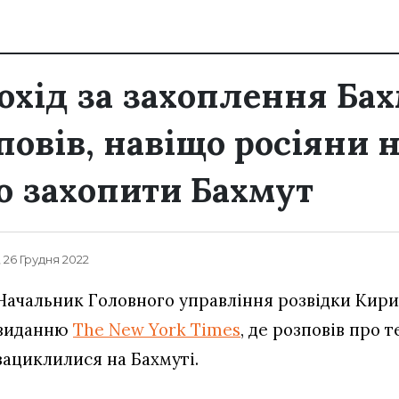
охід за захоплення Бах
повів, навіщо росіяни 
 захопити Бахмут
, 26 Грудня 2022
Начальник Головного управління розвідки Кири
виданню
The New York Times
, де розповів про т
зациклилися на Бахмуті.