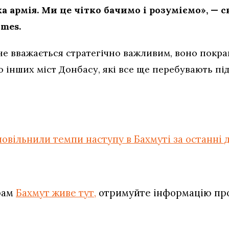
ка армія. Ми це чітко бачимо і розуміємо», — 
imes.
е вважається стратегічно важливим, воно покращ
о інших міст Донбасу, які все ще перебувають пі
повільнили темпи наступу в Бахмуті за останні д
рам
Бахмут живе тут,
отримуйте інформацію про 