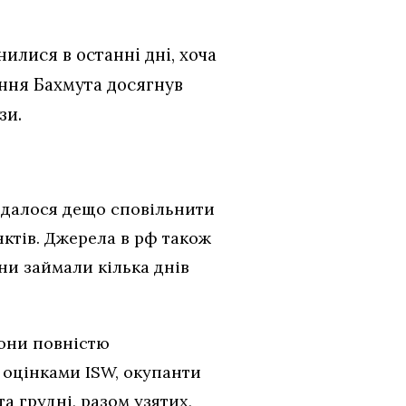
илися в останні дні, хоча
ення Бахмута досягнув
зи.
вдалося дещо сповільнити
ктів. Джерела в рф також
ни займали кілька днів
вони повністю
а оцінками ISW, окупанти
а грудні, разом узятих,