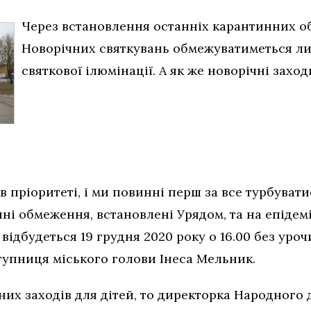
Через встановлення останніх карантинних о
Новорічних святкувань обмежуватиметься л
святкової ілюмінації. А як же новорічні захо
в пріоритеті, і ми повинні перш за все турбуват
нні обмеження, встановлені Урядом, та на епідем
відбудеться 19 грудня 2020 року о 16.00 без уро
тупниця міського голови Інеса Мельник.
их заходів для дітей, то директорка Народного 