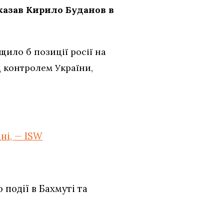
сказав Кирило Буданов в
ило б позиції росії на
д контролем України,
ні, — ISW
події в Бахмуті та