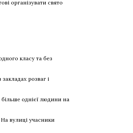
ові організувати свято
одного класу та без
 закладах розваг і
х більше однієї людини на
. На вулиці учасники