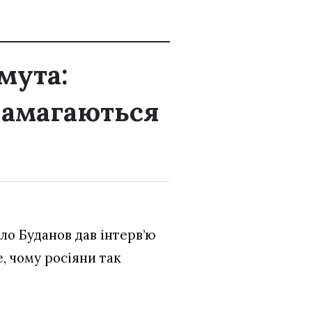
мута:
намагаються
ло Буданов дав інтерв’ю
е, чому росіяни так