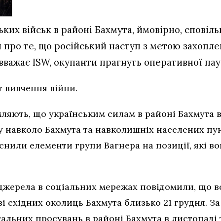
их військ в районі Бахмута, ймовірно, сповільн
 про те, що російський наступ з метою захопл
 вважає ISW, окупанти прагнуть оперативної пау
т вивчення війни.
мляють, що українським силам в районі Бахмута 
у навколо Бахмута та навколишніх населених пун
снили елементи групи Вагнера на позиції, які во
 джерела в соціальних мережах повідомили, що 
зі східних околиць Бахмута близько 21 грудня. З
льних просувань в районі Бахмута в листопаді т