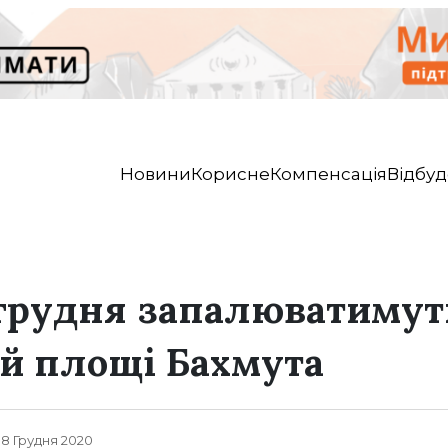
Новини
Корисне
Компенсація
Відбуд
9 грудня запалюватиму
й площі Бахмута
, 18 Грудня 2020