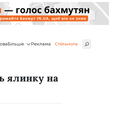
ова
Більше
Реклама
Спільнота
ть ялинку на