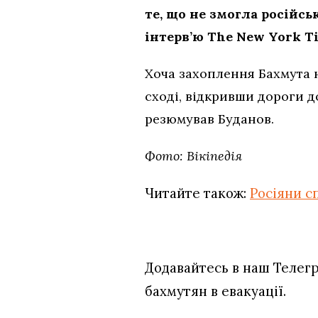
те, що не змогла російсь
інтерв’ю The New York T
Хоча захоплення Бахмута н
сході, відкривши дороги д
резюмував Буданов.
Фото: Вікіпедія
Читайте також:
Росіяни с
Додавайтесь в наш Телег
бахмутян в евакуації.