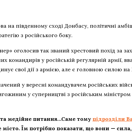
ва на південному сході Донбасу, політичні амбі
атегію з російського боку.
ер» оголосив так званий хрестовий похід за зах
х командирів у російській регулярній армії, вв
инує свої дії з армією, але є головною силою на
ачений у вересні командувачем російських військ
ригожиним у суперництві з російським міністром
е та медійне питання…Саме тому
підрозділи В
 місто. Їм потрібно показати, що вони — сила