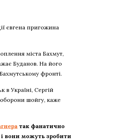
ції євгена пригожина
оплення міста Бахмут,
ажає Буданов. На його
 Бахмутському фронті.
 в Україні, Сергій
 оборони шойгу, каже
агнера
так фанатично
, і вони можуть зробити