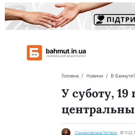
Головна
Новини
В Бахмуте1
У суботу, 1
центральны
Семаковська Тетяна
11:22