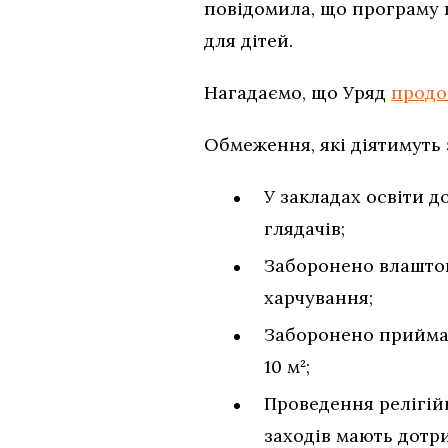
повідомила, що програму г
для дітей.
Нагадаємо, що Уряд
продо
Обмеження, які діятимуть з
У закладах освіти д
глядачів;
Заборонено влаштову
харчування;
Заборонено прийманн
10 м²;
Проведення релігійн
заходів мають дотри