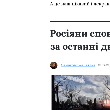
А це наш цікавий і яскра
Росіяни спо
за останні д
Семаковська Тетяна
10:47