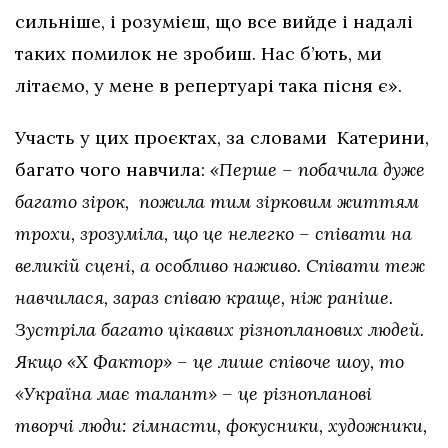
сильніше, і розумієш, що все вийде і надалі
таких помилок не зробиш. Нас б’ють, ми
літаємо, у мене в репертуарі така пісня є».
Участь у цих проєктах, за словами Катерини,
багато чого навчила:
«Перше – побачила дуже
багато зірок, пожила тим зірковим життям
трохи, зрозуміла, що це нелегко – співати на
великій сцені, а особливо наживо. Співати теж
навчилася, зараз співаю краще, ніж раніше.
Зустріла багато цікавих різнопланових людей.
Якщо «Х Фактор» – це лише співоче шоу, то
«Україна має талант» – це різнопланові
творчі люди: гімнасти, фокусники, художники,