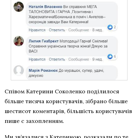
Співом Катерини Соколенко поділилося
більше тисяча користувачів, зібрано більше
шестисот коментарів, більшість користувачів
пише с захопленням.
Ми зв’язалися з Катериною, розказали по те,