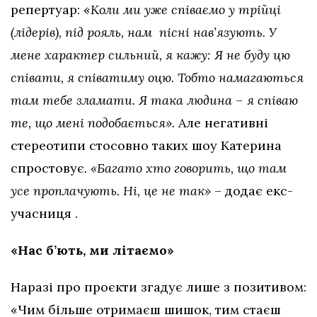
репертуар: «
Коли ми уже співаємо у трійці
(лідерів), під рояль, нам пісні нав’язують. У
мене характер сильний, я кажу: Я не буду цю
співати, я співатиму оцю. Тобто намагаються
там тебе зламати. Я така людина – я співаю
те, що мені подобається».
Але негативні
стереотипи стосовно таких шоу Катерина
спростовує
. «Багато хто говорить, що там
усе проплачують. Ні, це не так»
– додає екс-
учасниця .
«Нас б’ють, ми літаємо»
Наразі про проєкти згадує лише з позитивом:
«Чим більше отримаєш шишок, тим стаєш