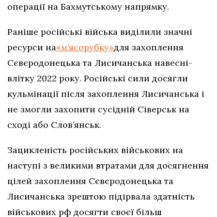
операції на Бахмутському напрямку.
Раніше російські війська виділили значні
ресурси на
«м’ясорубку»
для захоплення
Сєвєродонецька та Лисичанська навесні-
влітку 2022 року. Російські сили досягли
кульмінації після захоплення Лисичанська і
не змогли захопити сусідній Сіверськ на
сході або Слов’янськ.
Зацикленість російських військових на
наступі з великими втратами для досягнення
цілей захоплення Сєвєродонецька та
Лисичанська зрештою підірвала здатність
військових рф досягти своєї більш