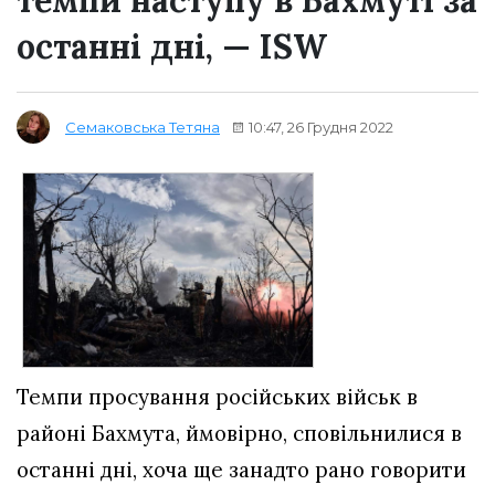
темпи наступу в Бахмуті за
останні дні, — ISW
10:47, 26 Грудня 2022
Семаковська Тетяна
Темпи просування російських військ в
районі Бахмута, ймовірно, сповільнилися в
останні дні, хоча ще занадто рано говорити