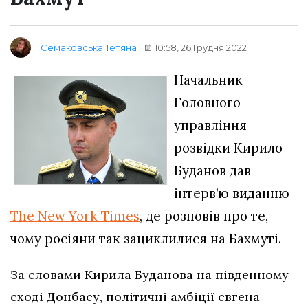
10:58, 26 Грудня 2022
Семаковська Тетяна
Начальник
Головного
управління
розвідки Кирило
Буданов дав
інтерв’ю виданню
The New York Times
, де розповів про те,
чому росіяни так зациклилися на Бахмуті.
За словами Кирила Буданова на південному
сході Донбасу, політичні амбіції євгена