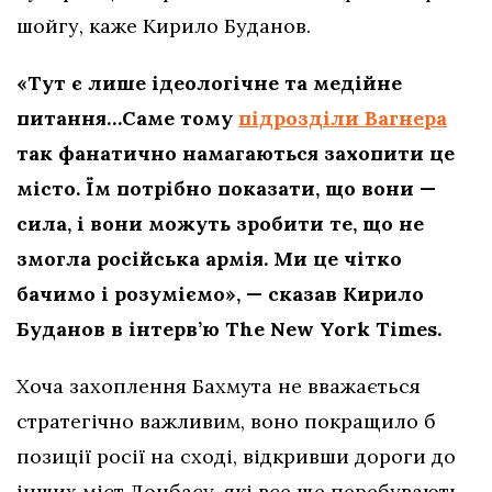
шойгу, каже Кирило Буданов.
«Тут є лише ідеологічне та медійне
питання…Саме тому
підрозділи Вагнера
так фанатично намагаються захопити це
місто. Їм потрібно показати, що вони —
сила, і вони можуть зробити те, що не
змогла російська армія. Ми це чітко
бачимо і розуміємо», — сказав Кирило
Буданов в інтерв’ю The New York Times.
Хоча захоплення Бахмута не вважається
стратегічно важливим, воно покращило б
позиції росії на сході, відкривши дороги до
інших міст Донбасу, які все ще перебувають