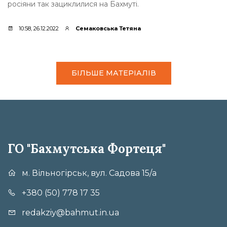
росіяни так зациклилися на Бахмуті.
10:58, 26.12.2022
Семаковська Тетяна
БІЛЬШЕ МАТЕРІАЛІВ
ГО "Бахмутська Фортеця"
м. Вільногірськ, вул. Садова 15/а
+380 (50) 778 17 35
redakziy@bahmut.in.ua