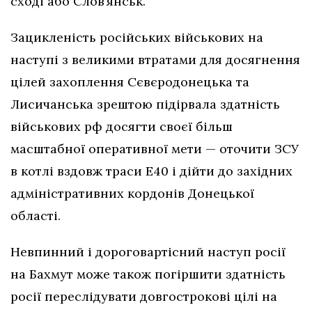
сході або Слов’янськ.
Зацикленість російських військових на
наступі з великими втратами для досягнення
цілей захоплення Сєвєродонецька та
Лисичанська зрештою підірвала здатність
військових рф досягти своєї більш
масштабної оперативної мети — оточити ЗСУ
в котлі вздовж траси Е40 і дійти до західних
адміністративних кордонів Донецької
області.
Невпинний і дороговартісний наступ росії
на Бахмут може також погіршити здатність
росії переслідувати довгострокові цілі на