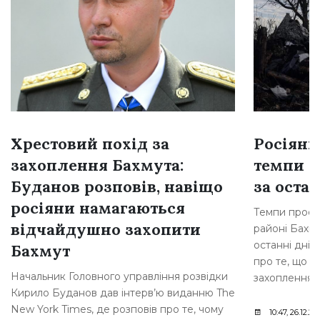
Хрестовий похід за
Росіяни
захоплення Бахмута:
темпи н
Буданов розповів, навіщо
за остан
росіяни намагаються
Темпи просув
відчайдушно захопити
районі Бахму
останні дні,
Бахмут
про те, що р
Начальник Головного управління розвідки
захоплення [
Кирило Буданов дав інтерв’ю виданню The
New York Times, де розповів про те, чому
10:47, 26.12.20