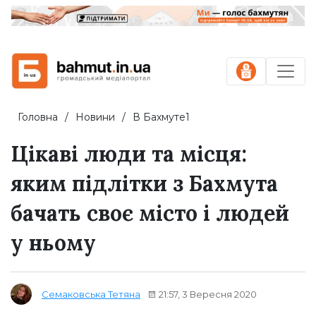
Головна
Новини
В Бахмуте1
Цікаві люди та місця:
яким підлітки з Бахмута
бачать своє місто і людей
у ньому
21:57, 3 Вересня 2020
Семаковська Тетяна