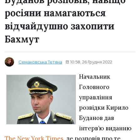
росіяни намагаються
відчайдушно захопити
Бахмут
10:58, 26 Грудня 2022
Семаковська Тетяна
Начальник
Головного
управління
розвідки Кирило
Буданов дав
інтерв’ю виданню
The New York Times
, де розповів про те,