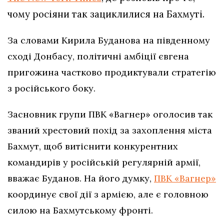
чому росіяни так зациклилися на Бахмуті.
За словами Кирила Буданова на південному
сході Донбасу, політичні амбіції євгена
пригожина частково продиктували стратегію
з російського боку.
Засновник групи ПВК «Вагнер» оголосив так
званий хрестовий похід за захоплення міста
Бахмут, щоб витіснити конкурентних
командирів у російській регулярній армії,
вважає Буданов. На його думку,
ПВК «Вагнер»
координує свої дії з армією, але є головною
силою на Бахмутському фронті.