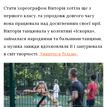
Стати хореографом Вікторія хотіла ще з
першого класу, та упродовж довгого часу
вона працювала над досягненням своєї мрії.
Вікторія танцювала у колективі «Іскорка»,
займалася народними та бальними танцями,
а музика завжди вдохновляля її і занурювала
в світ творчості.
Дивитися більше.