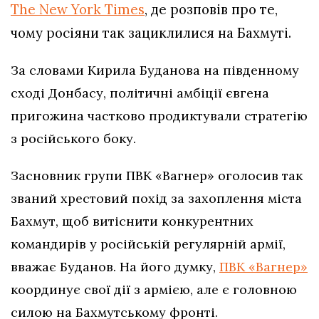
The New York Times
, де розповів про те,
чому росіяни так зациклилися на Бахмуті.
За словами Кирила Буданова на південному
сході Донбасу, політичні амбіції євгена
пригожина частково продиктували стратегію
з російського боку.
Засновник групи ПВК «Вагнер» оголосив так
званий хрестовий похід за захоплення міста
Бахмут, щоб витіснити конкурентних
командирів у російській регулярній армії,
вважає Буданов. На його думку,
ПВК «Вагнер»
координує свої дії з армією, але є головною
силою на Бахмутському фронті.