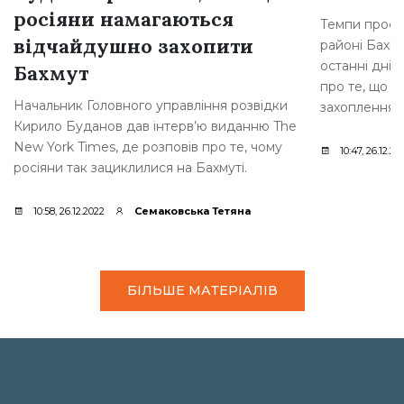
росіяни намагаються
Темпи просув
відчайдушно захопити
районі Бахму
останні дні,
Бахмут
про те, що р
Начальник Головного управління розвідки
захоплення [
Кирило Буданов дав інтерв’ю виданню The
New York Times, де розповів про те, чому
10:47, 26.12.20
росіяни так зациклилися на Бахмуті.
10:58, 26.12.2022
Семаковська Тетяна
БІЛЬШЕ МАТЕРІАЛІВ