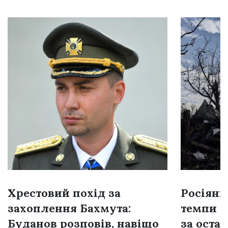
Хрестовий похід за
Росіяни
захоплення Бахмута:
темпи н
Буданов розповів, навіщо
за остан