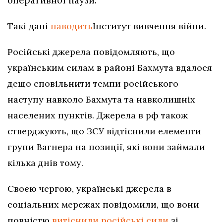
Такі дані
наводить
Інститут вивчення війни.
Російські джерела повідомляють, що
українським силам в районі Бахмута вдалося
дещо сповільнити темпи російського
наступу навколо Бахмута та навколишніх
населених пунктів. Джерела в рф також
стверджують, що ЗСУ відтіснили елементи
групи Вагнера на позиції, які вони займали
кілька днів тому.
Своєю чергою, українські джерела в
соціальних мережах повідомили, що вони
повністю
витіснили російські сили
зі