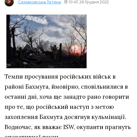
10:47, 26 Грудня 2022
Семаковська Тетяна
Темпи просування російських військ в
районі Бахмута, ймовірно, сповільнилися в
останні дні, хоча ще занадто рано говорити
про те, що російський наступ з метою
захоплення Бахмута досягнув кульмінації.
Водночас, як вважає ISW, окупанти прагнуть
оперативної паузи.