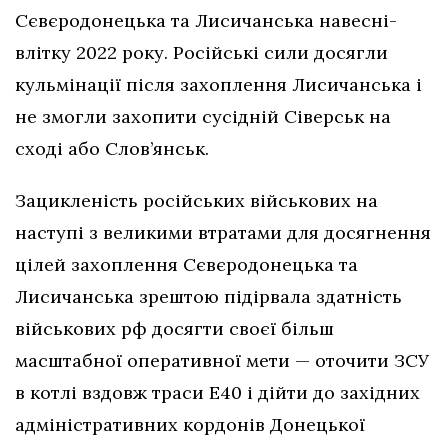
Сєвєродонецька та Лисичанська навесні-
влітку 2022 року. Російські сили досягли
кульмінації після захоплення Лисичанська і
не змогли захопити сусідній Сіверськ на
сході або Слов’янськ.
Зацикленість російських військових на
наступі з великими втратами для досягнення
цілей захоплення Сєвєродонецька та
Лисичанська зрештою підірвала здатність
військових рф досягти своєї більш
масштабної оперативної мети — оточити ЗСУ
в котлі вздовж траси Е40 і дійти до західних
адміністративних кордонів Донецької