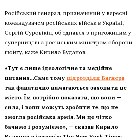
Російський генерал, призначений у вересні
командувачем російських військ в Україні,
Сергій Суровікін, об’єднався з пригожиним у
суперництві з російським міністром оборони
шойгу, каже Кирило Буданов.
«Тут є лише ідеологічне та медійне
питання…Саме тому
підрозділи Вагнера
так фанатично намагаються захопити це
місто. Їм потрібно показати, що вони —
сила, і вони можуть зробити те, що не
змогла російська армія. Ми це чітко
бачимо і розуміємо», — сказав Кирило
Буданов в інтерв’ю The New York Times.