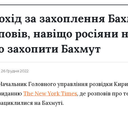
охід за захоплення Бах
повів, навіщо росіяни 
 захопити Бахмут
, 26 Грудня 2022
Начальник Головного управління розвідки Кири
виданню
The New York Times
, де розповів про т
зациклилися на Бахмуті.