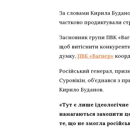
За словами Кирила Будано
частково продиктували стр
Засновник групи ПВК «Вагн
щоб витіснити конкурентни
думку,
ПВК «Вагнер»
коорд
Російський генерал, призн
Суровікін, об’єднався з п
Кирило Буданов.
«Тут є лише ідеологічн
намагаються захопити це
те, що не змогла російсь