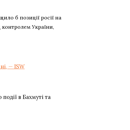
ило б позиції росії на
д контролем України,
ні, — ISW
події в Бахмуті та