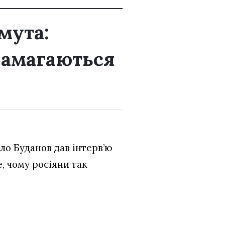
мута:
намагаються
ло Буданов дав інтерв’ю
е, чому росіяни так