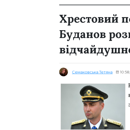
Хрестовий п
Буданов роз
відчайдушно
Семаковська Тетяна
10:58