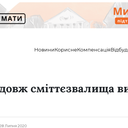
Новини
Корисне
Компенсація
Відбуд
здовж сміттєзвалища в
, 28 Липня 2020