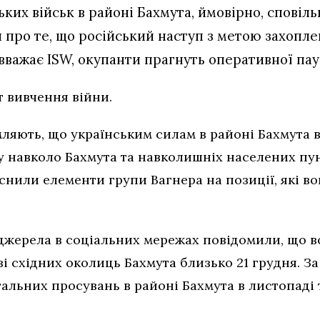
их військ в районі Бахмута, ймовірно, сповільн
 про те, що російський наступ з метою захопл
 вважає ISW, окупанти прагнуть оперативної пау
т вивчення війни.
мляють, що українським силам в районі Бахмута 
у навколо Бахмута та навколишніх населених пун
снили елементи групи Вагнера на позиції, які во
 джерела в соціальних мережах повідомили, що 
зі східних околиць Бахмута близько 21 грудня. З
льних просувань в районі Бахмута в листопаді т