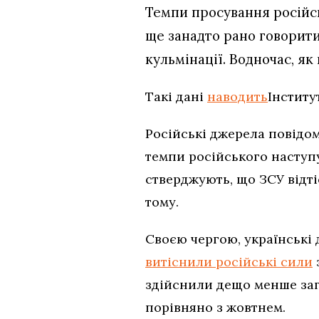
Темпи просування російськ
ще занадто рано говорити
кульмінації. Водночас, як
Такі дані
наводить
Інститу
Російські джерела повідо
темпи російського наступ
стверджують, що ЗСУ відті
тому.
Своєю чергою, українські
витіснили російські сили
здійснили дещо менше зага
порівняно з жовтнем.