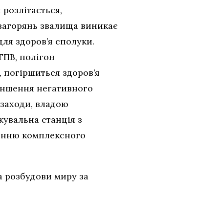
 розлітається,
с загорянь звалища виникає
для здоров’я сполуки.
ТПВ, полігон
, погіршиться здоров’я
меншення негативного
заходи, владою
жувальна станція з
женню комплексного
а розбудови миру за