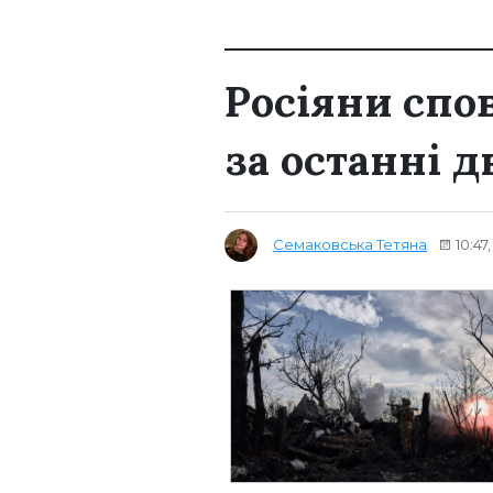
Росіяни спо
за останні д
Семаковська Тетяна
10:47