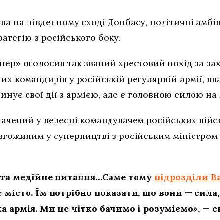
ва на південному сході Донбасу, політичні амбі
атегію з російського боку.
ер» оголосив так званий хрестовий похід за зах
х командирів у російській регулярній армії, вв
инує свої дії з армією, але є головною силою на
ачений у вересні командувачем російських військ
ригожиним у суперництві з російським міністром
е та медійне питання…Саме тому
підрозділи В
 місто. Їм потрібно показати, що вони — сила
ка армія. Ми це чітко бачимо і розуміємо», — 