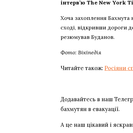
інтерв’ю The New York T
Хоча захоплення Бахмута н
сході, відкривши дороги д
резюмував Буданов.
Фото: Вікіпедія
Читайте також:
Росіяни с
Додавайтесь в наш Телег
бахмутян в евакуації.
А це наш цікавий і яскра