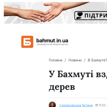
Головна
Новини
В Бахмуте1
У Бахмуті в
дерев
Семаковська Тетяна
11:53