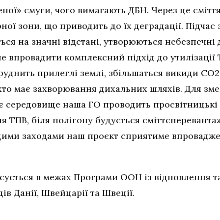
еної» смуги, чого вимагають ДБН. Через це сміття
ної зони, що приводить до їх деградації. Підча
ся на значні відстані, утворюються небезпечні 
 впровадити комплексний підхід до утилізації 
руднить прилеглі землі, збільшаться викиди СО2
 хто має захворювання дихальних шляхів. Для з
 середовище наша ГО проводить просвітницькі 
я ТПВ, біля полігону будується сміттєпереванта
з цими заходами наш проєкт сприятиме впровад
сується в межах Програми ООН із відновлення т
ів Данії, Швейцарії та Швеції.