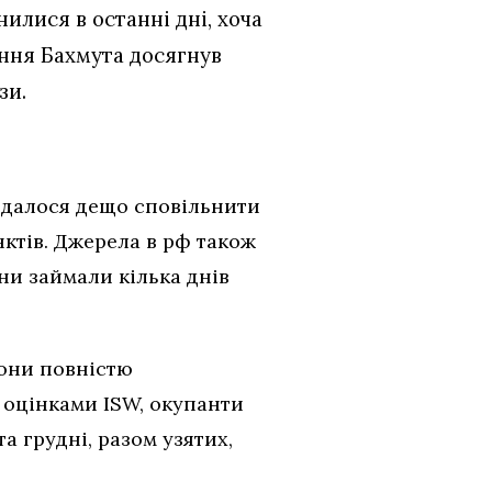
илися в останні дні, хоча
ення Бахмута досягнув
зи.
вдалося дещо сповільнити
ктів. Джерела в рф також
ни займали кілька днів
вони повністю
а оцінками ISW, окупанти
а грудні, разом узятих,