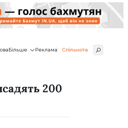
ова
Більше
Реклама
Спільнота
исадять 200