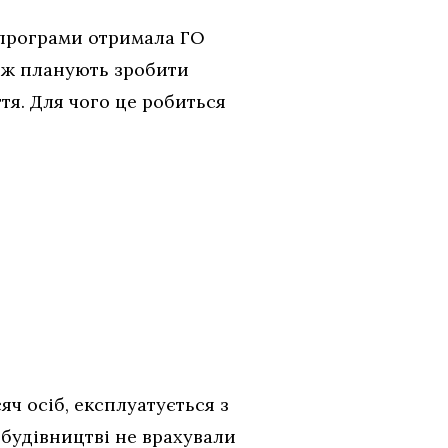
 програми отримала ГО
ож планують зробити
я. Для чого це робиться
ч осіб, експлуатується з
о будівництві не врахували