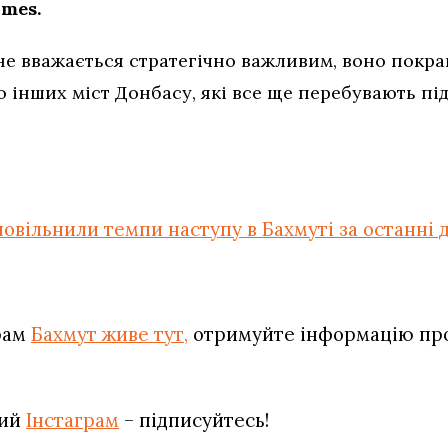
imes.
е вважається стратегічно важливим, воно покращ
о інших міст Донбасу, які все ще перебувають пі
повільнили темпи наступу в Бахмуті за останні д
рам
Бахмут живе тут,
отримуйте інформацію про 
вий
Інстаграм
– підписуйтесь!