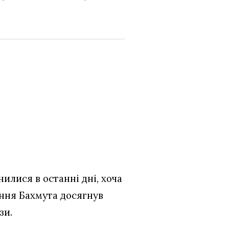
илися в останні дні, хоча
ення Бахмута досягнув
зи.