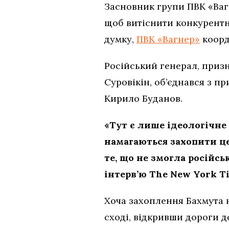
Засновник групи ПВК «Вагн
щоб витіснити конкурентни
думку,
ПВК «Вагнер»
коорд
Російський генерал, призн
Суровікін, об’єднався з п
Кирило Буданов.
«Тут є лише ідеологічн
намагаються захопити це
те, що не змогла російсь
інтерв’ю The New York T
Хоча захоплення Бахмута н
сході, відкривши дороги д