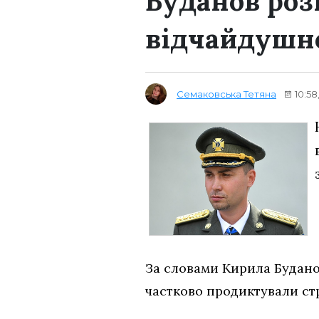
Буданов роз
відчайдушно
Семаковська Тетяна
10:58
За словами Кирила Будано
частково продиктували стр