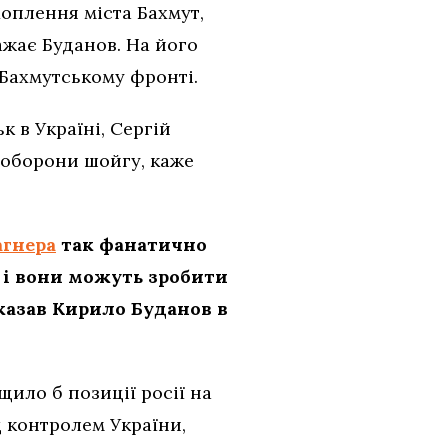
оплення міста Бахмут,
ажає Буданов. На його
 Бахмутському фронті.
 в Україні, Сергій
 оборони шойгу, каже
агнера
так фанатично
, і вони можуть зробити
сказав Кирило Буданов в
ило б позиції росії на
д контролем України,