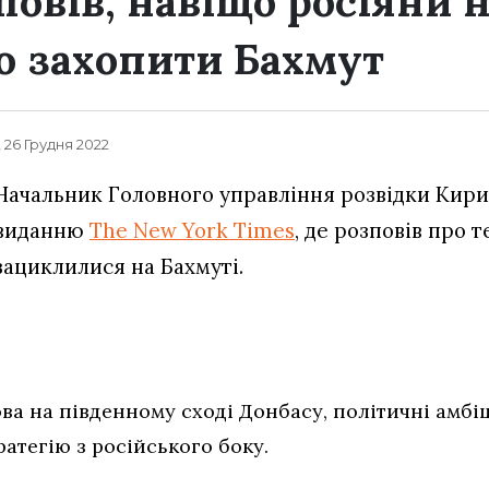
повів, навіщо росіяни 
 захопити Бахмут
, 26 Грудня 2022
Начальник Головного управління розвідки Кири
виданню
The New York Times
, де розповів про т
зациклилися на Бахмуті.
ва на південному сході Донбасу, політичні амбі
атегію з російського боку.