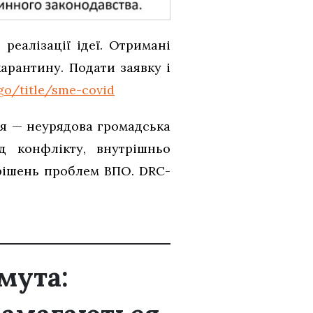
реалізації ідеї. Отримані
арантину. Подати заявку і
ngo/title/sme-covid
ня — неурядова громадська
д конфлікту, внутрішньо
рішень проблем ВПО. DRC-
мута: