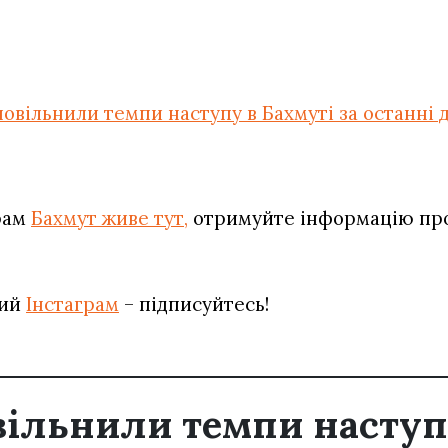
повільнили темпи наступу в Бахмуті за останні д
рам
Бахмут живе тут,
отримуйте інформацію про 
вий
Інстаграм
– підписуйтесь!
вільнили темпи наступ