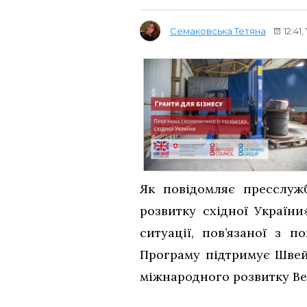
Семаковська Тетяна
12:41
Як повідомляє пресслуж
розвитку східної України
ситуації, пов’язаної з 
Програму підтримує Швейц
міжнародного розвитку Вел