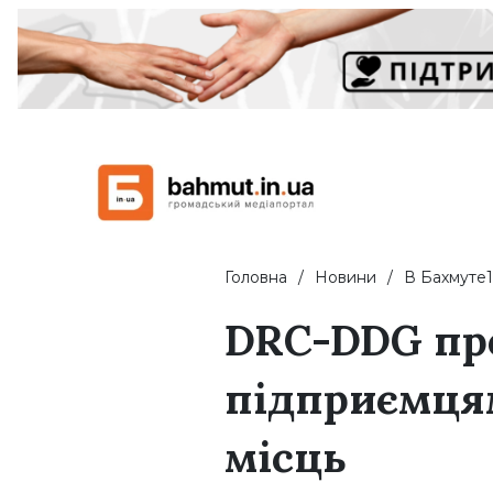
Головна
Новини
В Бахмуте1
DRC-DDG про
підприємця
місць