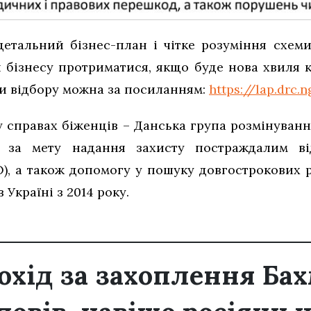
детальний бізнес-план і чітке розуміння схеми 
бізнесу протриматися, якщо буде нова хвиля к
и відбору можна за посиланням:
https://lap.drc.
у справах біженців – Данська група розмінуван
ть за мету надання захисту постраждалим ві
), а також допомогу у пошуку довгострокових 
Україні з 2014 року.
охід за захоплення Бах