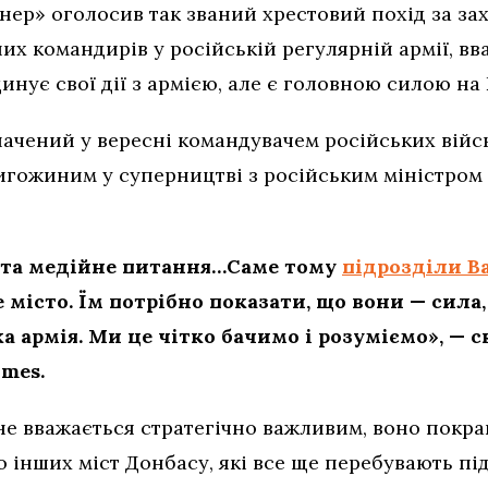
ер» оголосив так званий хрестовий похід за зах
х командирів у російській регулярній армії, вв
инує свої дії з армією, але є головною силою на
ачений у вересні командувачем російських військ
ригожиним у суперництві з російським міністром
е та медійне питання…Саме тому
підрозділи В
 місто. Їм потрібно показати, що вони — сила
ка армія. Ми це чітко бачимо і розуміємо», — 
imes.
е вважається стратегічно важливим, воно покращ
о інших міст Донбасу, які все ще перебувають пі