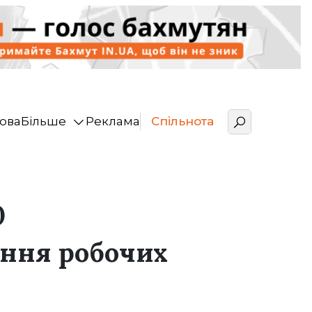
ова
Більше
Реклама
Спільнота
0
ння робочих