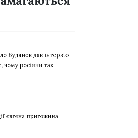
намагаються
ло Буданов дав інтерв’ю
е, чому росіяни так
ції євгена пригожина