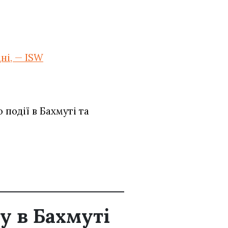
ні, — ISW
події в Бахмуті та
у в Бахмуті