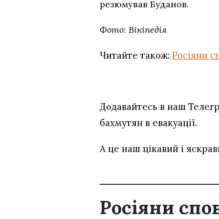
резюмував Буданов.
Фото: Вікіпедія
Читайте також:
Росіяни с
Додавайтесь в наш Телег
бахмутян в евакуації.
А це наш цікавий і яскра
Росіяни спо