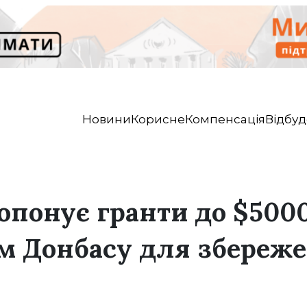
Новини
Корисне
Компенсація
Відбуд
понує гранти до $500
м Донбасу для збереже