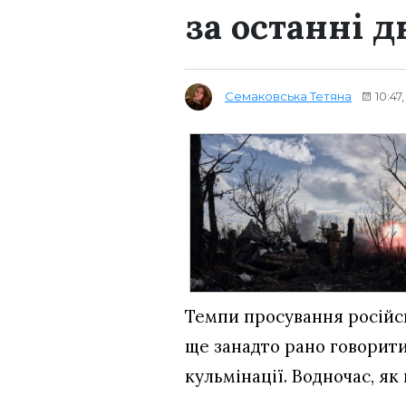
за останні д
Семаковська Тетяна
10:47
Темпи просування російськ
ще занадто рано говорити
кульмінації. Водночас, як