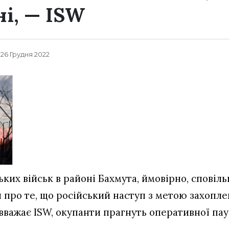
ні, — ISW
, 26 Грудня 2022
их військ в районі Бахмута, ймовірно, сповільн
 про те, що російський наступ з метою захопл
 вважає ISW, окупанти прагнуть оперативної пау