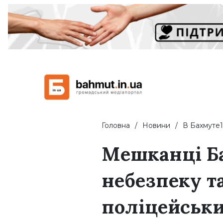
Головна
Новини
В Бахмуте1
Мешканці Б
небезпеку т
поліцейськи