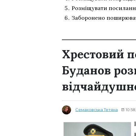
Розміщувати посилання 
Заборонено поширюват
Хрестовий п
Буданов роз
відчайдушно
Семаковська Тетяна
10:58