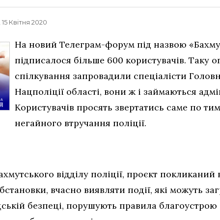
, 15 Квітня 2020
На новий Телеграм-форум під назвою «Бахму
підписалося більше 600 користувачів. Таку 
спілкування запровадили спеціалісти Голов
Нацполіції області, вони ж і займаються адм
Користувачів просять звертатись саме по ти
негайного втручання поліції.
Бахмутського відділу поліції, проєкт покликаний
становки, вчасно виявляти події, які можуть за
дській безпеці, порушують правила благоустрою