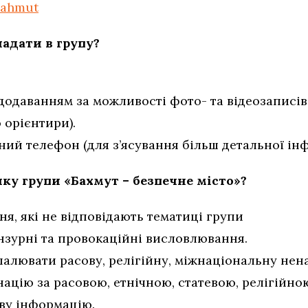
Bahmut
адати в групу?
додаванням за можливості фото- та відеозаписів
 орієнтири).
ий телефон (для з’ясування більш детальної інф
ку групи «Бахмут – безпечне місто»?
я, які не відповідають тематиці групи
зурні та провокаційні висловлювання.
палювати расову, релігійну, міжнаціональну нен
ацію за расовою, етнічною, статевою, релігійно
ву інформацію.