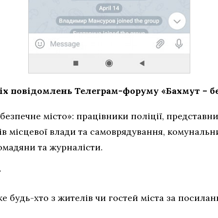
іх повідомлень Телеграм-форуму «Бахмут – б
безпечне місто»: працівники поліції, представн
ів місцевої влади та самоврядування, комунальн
омадяни та журналісти.
?
 будь-хто з жителів чи гостей міста за посилан