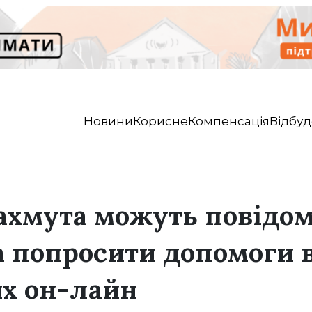
Новини
Корисне
Компенсація
Відбуд
ахмута можуть повідом
а попросити допомоги 
х он-лайн