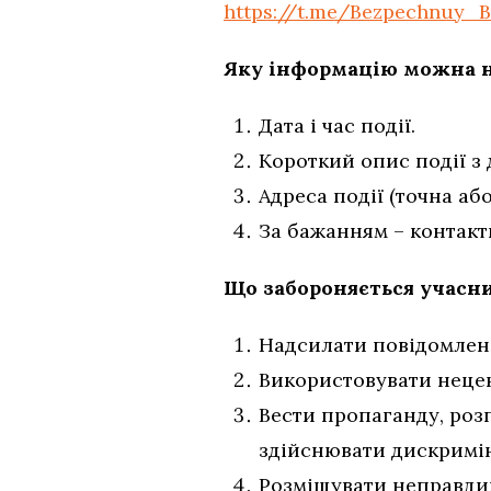
https://t.me/Bezpechnuy_
Яку інформацію можна н
Дата і час події.
Короткий опис події з 
Адреса події (точна або
За бажанням – контактн
Що забороняється учасни
Надсилати повідомленн
Використовувати нецен
Вести пропаганду, роз
здійснювати дискримін
Розміщувати неправди