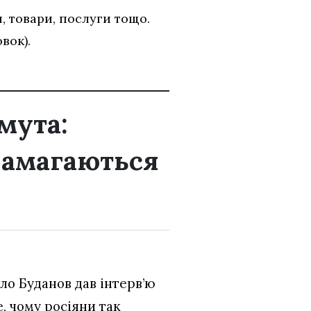
, товари, послуги тощо.
вок).
мута:
намагаються
ло Буданов дав інтерв’ю
е, чому росіяни так