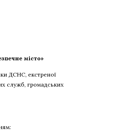
езпечне місто»
ики ДСНС, екстреної
их служб, громадських
ням: