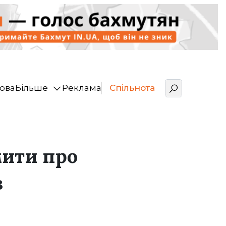
ова
Більше
Реклама
Спільнота
ити про
в