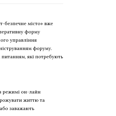
т-безпечне місто» вже
оперативну форму
ного управління
ініструванням форуму.
м питанням, які потребують
 в режимі он-лайн
грожувати життю та
 або заважають