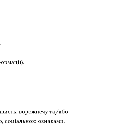
.
ормації).
ависть, ворожнечу та/або
ю, соціальною ознаками.