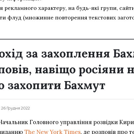
рекламного характеру, на будь-які групи, сайти
и флуд (множинне повторення текстових загото
охід за захоплення Бах
повів, навіщо росіяни 
 захопити Бахмут
, 26 Грудня 2022
Начальник Головного управління розвідки Кири
виданню
The New York Times
, де розповів про т