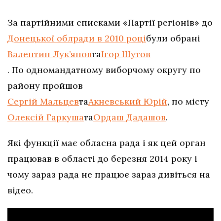
За партійними списками «Партії регіонів» до
Донецької облради в 2010 році
були обрані
Валентин Лук’янов
та
Ігор Шутов
. По одномандатному виборчому округу по
району пройшов
Сергій Мальцев
та
Акневський Юрій
, по місту
Олексій Гаркуша
та
Ордаш Дадашов
.
Які функції має обласна рада і як цей орган
працював в області до березня 2014 року і
чому зараз рада не працює зараз дивіться на
відео.