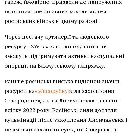
також, ймовірно, призвели до напруження
поточних оперативних можливостей
російських військ в цьому районі.
Через нестачу артилерії та людського
ресурсу, ISW вважає, що окупанти не
зможуть підтримувати активні наступальні
операції на Бахмутському напрямку.
Раніше російські війська виділили значні
ресурси на
«м’ясорубку»
для захоплення
Сєвєродонецька та Лисичанська навесні-
влітку 2022 року. Російські сили досягли
кульмінації після захоплення Лисичанська і
не змогли захопити сусідній Сіверськ на