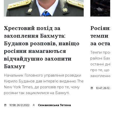
Хрестовий похід за
Росіяни
захоплення Бахмута:
темпи н
Буданов розповів, навіщо
за остан
росіяни намагаються
Темпи просув
відчайдушно захопити
районі Бахму
останні дні,
Бахмут
про те, що р
Начальник Головного управління розвідки
захоплення [
Кирило Буданов дав інтерв’ю виданню The
New York Times, де розповів про те, чому
10:47, 26.12.20
росіяни так зациклилися на Бахмуті.
10:58, 26.12.2022
Семаковська Тетяна