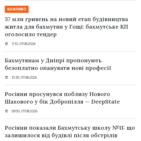
ВАЖЛИВО
37 млн гривень на новий етап будівництва
житла для бахмутян у Гощі: бахмутське КП
оголосило тендер
11:10, 07.08.2026
Бахмутянам у Дніпрі пропонують
безоплатно опанувати нові професії
10:30, 07.08.2026
Росіяни просунувся поблизу Нового
Шахового у бік Добропілля — DeepState
09:50, 07.08.2026
Росіяни показали Бахмутську школу №11: що
залишилося від будівлі після обстрілів