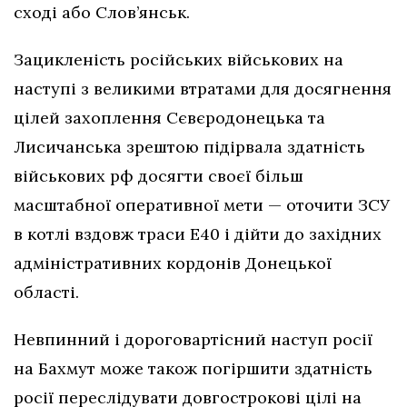
сході або Слов’янськ.
Зацикленість російських військових на
наступі з великими втратами для досягнення
цілей захоплення Сєвєродонецька та
Лисичанська зрештою підірвала здатність
військових рф досягти своєї більш
масштабної оперативної мети — оточити ЗСУ
в котлі вздовж траси Е40 і дійти до західних
адміністративних кордонів Донецької
області.
Невпинний і дороговартісний наступ росії
на Бахмут може також погіршити здатність
росії переслідувати довгострокові цілі на