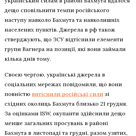
українським силам в районі Бахмута вдалося
дещо сповільнити темпи російського
наступу навколо Бахмута та навколишніх
населених пунктів. Джерела в рф також
стверджують, що ЗСУ відтіснили елементи
групи Вагнера на позиції, які вони займали
кілька днів тому.
Своєю чергою, українські джерела в
соціальних мережах повідомили, що вони
повністю
витіснили російські сили
зі
східних околиць Бахмута близько 21 грудня.
За оцінками ISW, окупанти здійснили дещо
менше загальних просувань в районі
Бахмута в листопаді та грудні, разом узятих,