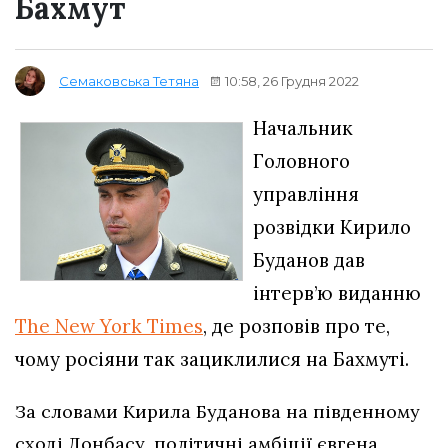
Бахмут
10:58, 26 Грудня 2022
Семаковська Тетяна
Начальник
Головного
управління
розвідки Кирило
Буданов дав
інтерв’ю виданню
The New York Times
, де розповів про те,
чому росіяни так зациклилися на Бахмуті.
За словами Кирила Буданова на південному
сході Донбасу, політичні амбіції євгена