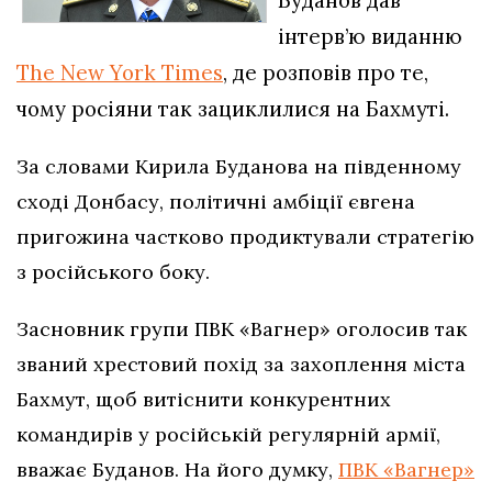
Буданов дав
інтерв’ю виданню
The New York Times
, де розповів про те,
чому росіяни так зациклилися на Бахмуті.
За словами Кирила Буданова на південному
сході Донбасу, політичні амбіції євгена
пригожина частково продиктували стратегію
з російського боку.
Засновник групи ПВК «Вагнер» оголосив так
званий хрестовий похід за захоплення міста
Бахмут, щоб витіснити конкурентних
командирів у російській регулярній армії,
вважає Буданов. На його думку,
ПВК «Вагнер»