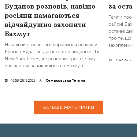
Буданов розповів, навіщо
за остан
росіяни намагаються
Темпи просув
відчайдушно захопити
районі Бахму
останні дні,
Бахмут
про те, що р
Начальник Головного управління розвідки
захоплення [
Кирило Буданов дав інтерв’ю виданню The
New York Times, де розповів про те, чому
10:47, 26.12.20
росіяни так зациклилися на Бахмуті.
10:58, 26.12.2022
Семаковська Тетяна
БІЛЬШЕ МАТЕРІАЛІВ