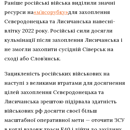
Раніше російські війська виділили значні
ресурси на
«м’ясорубку»
для захоплення
Сєвєродонецька та Лисичанська навесні-
влітку 2022 року. Російські сили досягли
кульмінації після захоплення Лисичанська і
не змогли захопити сусідній Сіверськ на
сході або Слов’янськ.
Зацикленість російських військових на
наступі з великими втратами для досягнення
цілей захоплення Сєвєродонецька та
Лисичанська зрештою підірвала здатність
військових рф досягти своєї більш
масштабної оперативної мети — оточити ЗСУ
в котлі вздовж траси Е40 і дійти до західних