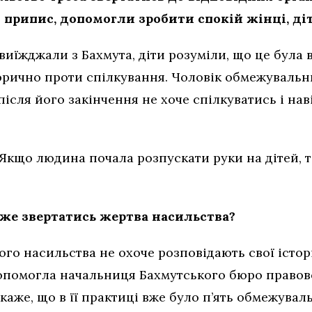
рипис, допомогли зробити спокій жінці, діт
виїжджали з Бахмута, діти розуміли, що це була 
горично проти спілкування. Чоловік обмежуваль
після його закінчення не хоче спілкуватись і нав
 Якщо людина почала розпускати руки на дітей, т
же звертатись жертва насильства?
го насильства не охоче розповідають свої істор
опомогла начальниця Бахмутського бюро правов
аже, що в її практиці вже було п’ять обмежувал