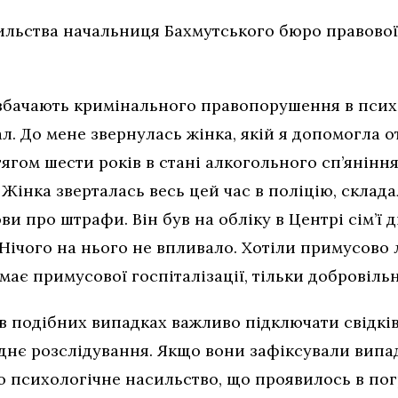
ильства начальниця Бахмутського бюро правово
е вбачають кримінального правопорушення в псих
ал. До мене звернулась жінка, якій я допомогла
ягом шести років в стані алкогольного сп’янінн
 Жінка зверталась весь цей час в поліцію, склад
ви про штрафи. Він був на обліку в Центрі сім’ї д
ічого на нього не впливало. Хотіли примусово л
емає примусової госпіталізації, тільки добровільн
в подібних випадках важливо підключати свідків
днє розслідування. Якщо вони зафіксували випа
о психологічне насильство, що проявилось в пог