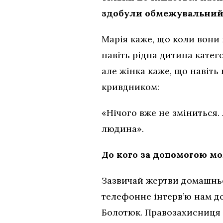
здобули обмежувальний п
Марія каже, що коли вони 
навіть рідна дитина кате
але жінка каже, що навіть 
кривдником:
«Нічого вже не зміниться.
людина».
До кого за допомогою мо
Зазвичай жертви домашньо
телефонне інтерв’ю нам д
Болотюк. Правозахисниця к