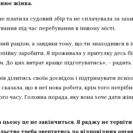
снює жінка.
не платила судовий збір та не сплачувала за захи
вання під час перебування в іншому місті.
ий раціон, а завдяки тому, що ти знаходишся в 
опійку заробити. Я проживала у притулку десь бі
м. До цих витрат краще підготуватись», – радить 
ія ділитись своїм досвідом і підтримувати психо
 сказала, що в неї нова робота, крім того потріб
ного часу. Головна порада, яку вона хоче дати жі
 цьому це не закінчиться. Я раджу не терпіти т
ьство треба звертатись до відповідних органі