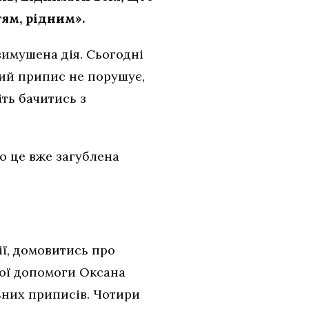
ям, рідним».
вимушена дія. Сьогодні
ний припис не порушує,
іть бачитись з
о це вже загублена
ії, домовитись про
ої допомоги Оксана
ьних приписів. Чотири