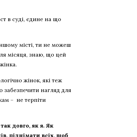
ст в суді, єдине на що
іншому місті, ти не можеш
ля місяця, знаю, що цей
жінка.
логічно жінок, які теж
но забезпечити нагляд для
нкам – не терпіти
ак довго, як я. Як
в, піднімати всіх, щоб