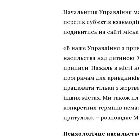
Начальниця Управління мо
перелік суб’єктів взаємод
подивитись на сайті місь
«В наше Управління з при
насильства над дитиною. 
приписи. Нажаль в місті 
програмам для кривдників.
працювати тільки з жертвам
інших містах. Ми також пл
конкретних термінів немає
притулок», – розповідає М
Психологічне насильст