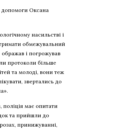
ї допомоги Оксана
ологічному насильстві і
 отримати обмежувальний
я ображав і погрожував
али протоколи більше
ітей та молоді, вони теж
ікувати, звертались до
а».
, поліція має опитати
док та прийшли до
розах, принижуванні,