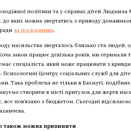
лодіжної політики та у справах дітей Людмила 
ії, до яких можна звертатись з приводу домашнь
кради
за посиланням
.
воду насильства зверталось близько ста людей, 
Хоча закон працює декілька років, ми отримали 
немає спеціаліста, який може працювати з кривд
 Психологині Центру соціальних служб для дітей
и. Така проблема не тільки в Бахмуті, подібних 
ануємо створити в місті притулок для жертв нас
, все пов’язано з бюджетом. Сьогодні відсилаєм
ахничева.
во також можна припинити