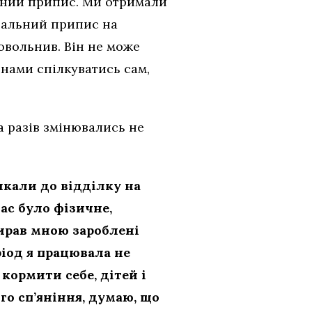
онний припис. Ми отримали
вальний припис на
овольнив. Він не може
 нами спілкуватись сам,
ка разів змінювались не
икали до відділку на
нас було фізичне,
бирав мною зароблені
ріод я працювала не
кормити себе, дітей і
ого сп’яніння, думаю, що