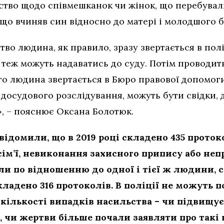
ство щодо співмешканок чи жінок, що перебували
що вчиняв син відносно до матері і молодшого б
во людина, як правило, зразу звертається в полі
о теж можуть надаватись до суду. Потім проводи
го людина звертається в Бюро правової допомоги
 досудового розслідування, можуть бути свідки,
, – пояснює Оксана Болотюк.
ідомили, що в 2019 році складено 435 протокол
сім’ї, невиконання захисного припису або не
оли по відношенню до одної і тієї ж людини, 
складено 316 протоколів. В поліції не можуть 
кількості випадків насильства – чи підвищує
і, чи жертви більше почали заявляти про такі