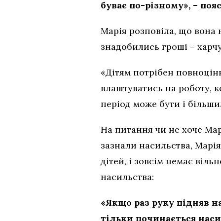
буває по-різному», – поя
Марія розповіла, що вона 
знадобились гроші – харчу
«Дітям потрібен повноцінн
влаштуватись на роботу, к
період може бути і більши
На питання чи не хоче Мар
зазнали насильства, Марія
дітей, і зовсім немає віль
насильства:
«Якщо раз руку підняв на
тільки починається насил