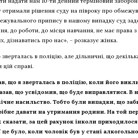
агати надати нам 10-ти денний терміновий забор
у отримали рішення суду на півроку про обмежу
межувального припису в нашому випадку суд зад
, до роботи, до місця навчання, не має права з
х, дізнаватись про нас», – розказує жінка.
 зверталась в поліцію, але дільничні, що декіль
 цій справі.
в, що я зверталась в поліцію, коли його викл
азав, що усвідомив, що буде виправлятися. В 
ічне насильство. Тобто були випадки, що за
трібне давати на утримання родини. На той пе
 сказати, за цей рахунок інколи приходилося 
ї це було, коли чоловік був у стані алкогольн