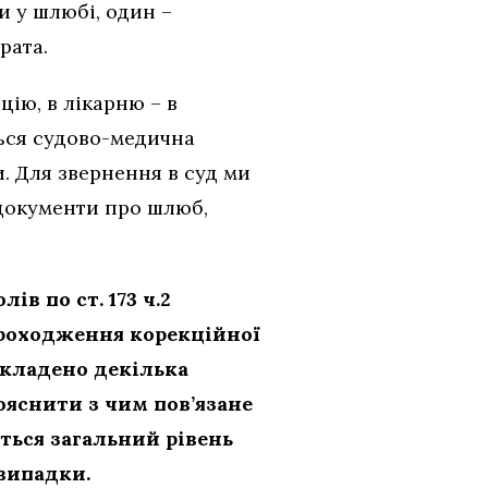
 у шлюбі, один –
рата.
цію, в лікарню – в
ться судово-медична
. Для звернення в суд ми
 документи про шлюб,
ів по ст. 173 ч.2
проходження корекційної
складено декілька
пояснити з чим пов’язане
ться загальний рівень
 випадки.