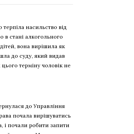
 терпіла насильство від
о в стані алкогольного
дітей, вона вирішила як
йшла до суду, який видав
цього терміну чоловік не
вернулася до Управління
рава почала вирішуватись
а, і почали робити запити