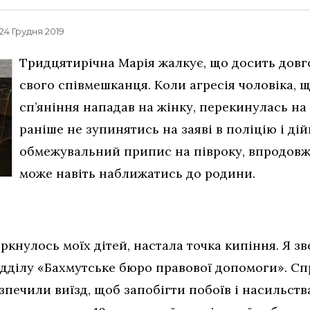
, 24 Грудня 2019
Тридцятирічна Марія жалкує, що досить довго
свого співмешканця. Коли агресія чоловіка, щ
сп’яніння нападав на жінку, перекинулась на 
раніше не зупинятись на заяві в поліцію і ді
обмежувальний припис на півроку, впродовж 
може навіть наближатись до родини.
кнулось моїх дітей, настала точка кипіння. Я з
ідділу «Бахмутське бюро правової допомоги». Сп
зпечили виїзд, щоб запобігти побоїв і насильств