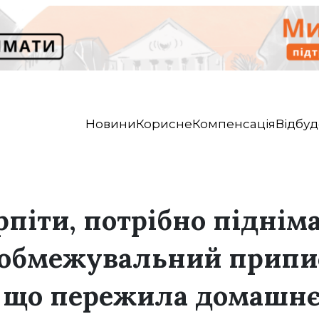
Новини
Корисне
Компенсація
Відбуд
рпіти, потрібно підніма
обмежувальний припис
 що пережила домашнє