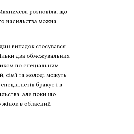
Махничева розповіла, що
ого насильства можна
один випадок стосувався
тільки два обмежувальних
ником по спеціальним
, сім’ї та молоді можуть
спеціалістів бракує і в
ильства, але поки що
о жінок в обласний