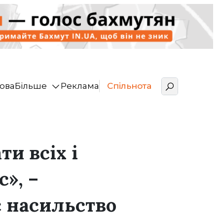
ова
Більше
Реклама
Спільнота
ти всіх і
», –
 насильство