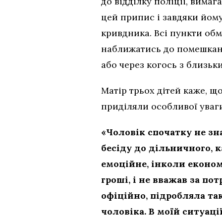
до відділку поліції, вим
цей припис і завдяки йом
кривдника. Всі пункти об
наближатись до помешкання
або через когось з близьки
Матір трьох дітей каже, що
приділяли особливої уваги
«Чоловік спочатку не зна
бесіду до дільничного, к
емоційне, інколи економ
гроші, і не вважав за по
офіційно, підробляла так
чоловіка. В моїй ситуаці