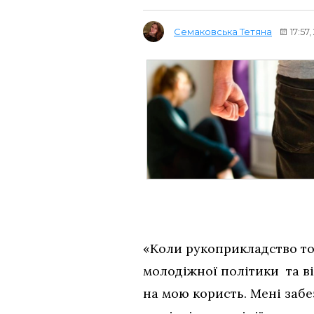
Семаковська Тетяна
17:57
«Коли рукоприкладство тор
молодіжної політики та в
на мою користь. Мені забе