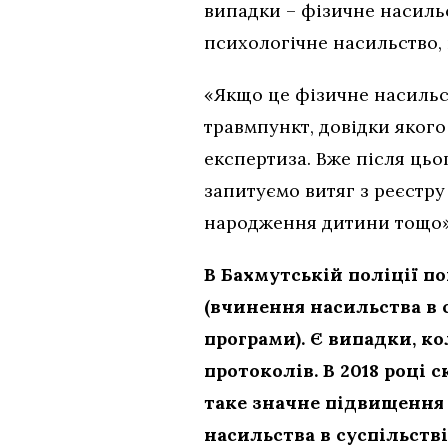
випадки – фізичне насиль
психологічне насильство, 
«Якщо це фізичне насильст
травмпункт, довідки яког
експертиза. Вже після цьо
запитуємо витяг з реєстру
народження дитини тощо»
В Бахмутській поліції пов
(вчинення насильства в 
програми). Є випадки, к
протоколів. В 2018 році 
таке значне підвищення 
насильства в суспільств