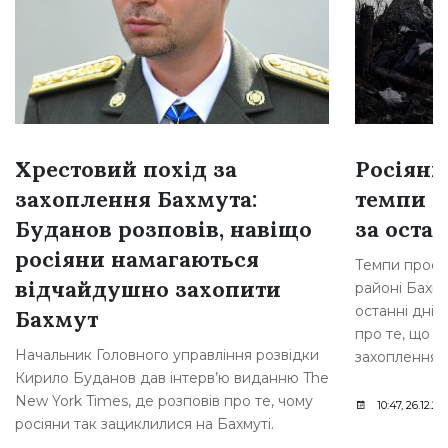
Хрестовий похід за
Росіяни
захоплення Бахмута:
темпи н
Буданов розповів, навіщо
за остан
росіяни намагаються
Темпи просув
відчайдушно захопити
районі Бахму
останні дні,
Бахмут
про те, що р
Начальник Головного управління розвідки
захоплення [
Кирило Буданов дав інтерв’ю виданню The
New York Times, де розповів про те, чому
10:47, 26.12.20
росіяни так зациклилися на Бахмуті.