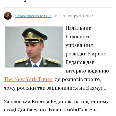
10:58, 26 Грудня 2022
Семаковська Тетяна
Начальник
Головного
управління
розвідки Кирило
Буданов дав
інтерв’ю виданню
The New York Times
, де розповів про те,
чому росіяни так зациклилися на Бахмуті.
За словами Кирила Буданова на південному
сході Донбасу, політичні амбіції євгена