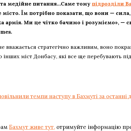
е та медійне питання…Саме тому
підрозділи В
 місто. Їм потрібно показати, що вони — сила
ка армія. Ми це чітко бачимо і розуміємо», — 
imes.
е вважається стратегічно важливим, воно покращ
о інших міст Донбасу, які все ще перебувають пі
повільнили темпи наступу в Бахмуті за останні д
рам
Бахмут живе тут,
отримуйте інформацію про 