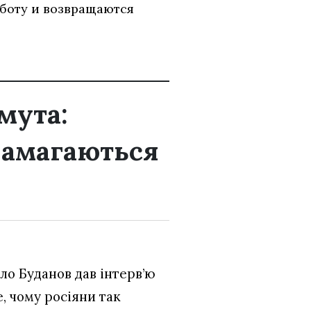
аботу и возвращаются
мута:
намагаються
ло Буданов дав інтерв’ю
е, чому росіяни так