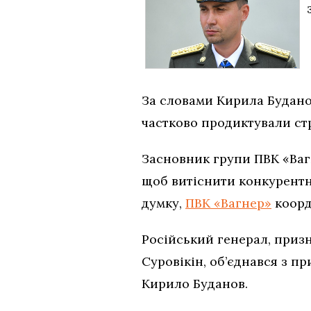
За словами Кирила Будано
частково продиктували стр
Засновник групи ПВК «Вагн
щоб витіснити конкурентни
думку,
ПВК «Вагнер»
коорд
Російський генерал, призн
Суровікін, об’єднався з п
Кирило Буданов.