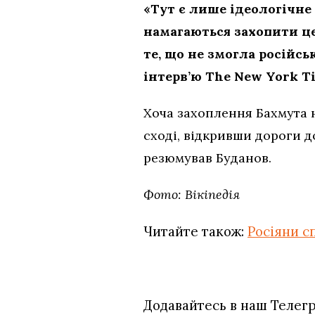
«Тут є лише ідеологічн
намагаються захопити це
те, що не змогла російсь
інтерв’ю The New York T
Хоча захоплення Бахмута н
сході, відкривши дороги д
резюмував Буданов.
Фото: Вікіпедія
Читайте також:
Росіяни с
Додавайтесь в наш Телег