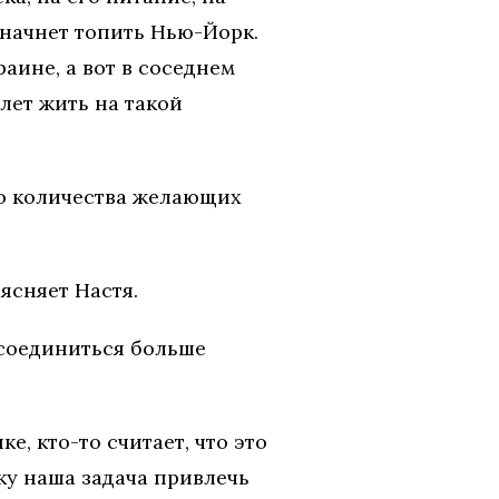
у начнет топить Нью-Йорк.
аине, а вот в соседнем
 лет жить на такой
го количества желающих
ясняет Настя.
рисоединиться больше
, кто-то считает, что это
ку наша задача привлечь