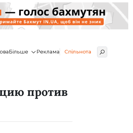
ова
Більше
Реклама
Спільнота
кцию против