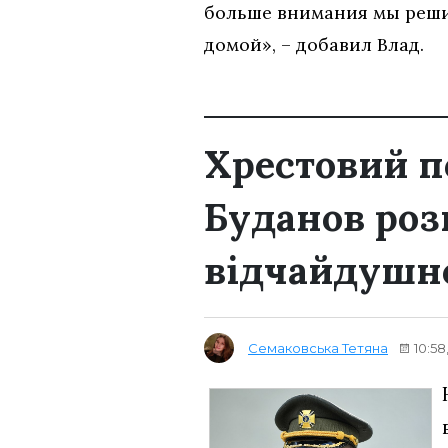
больше внимания мы решил
домой», – добавил Влад.
Хрестовий п
Буданов роз
відчайдушно
Семаковська Тетяна
10:58