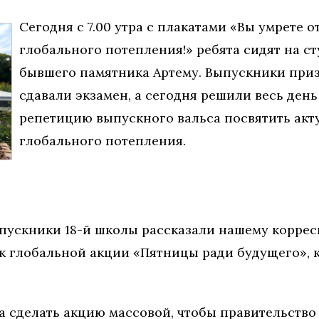
Сегодня с 7.00 утра с плакатами «Вы умрете от
глобального потепления!» ребята сидят на с
бывшего памятника Артему. Выпускники приз
сдавали экзамен, а сегодня решили весь ден
репетицию выпускного вальса посвятить ак
глобального потепления.
выпускники 18-й школы рассказали нашему коррес
 глобальной акции «Пятницы ради будущего», к
ча сделать акцию массовой, чтобы правительств