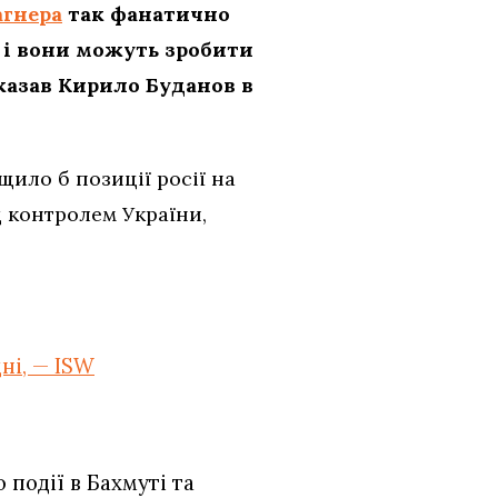
агнера
так фанатично
, і вони можуть зробити
сказав Кирило Буданов в
ило б позиції росії на
д контролем України,
ні, — ISW
події в Бахмуті та