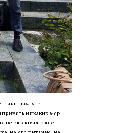
ительствам, что
едпринять никаких мер
ногие экологические
ка, на его питание, на