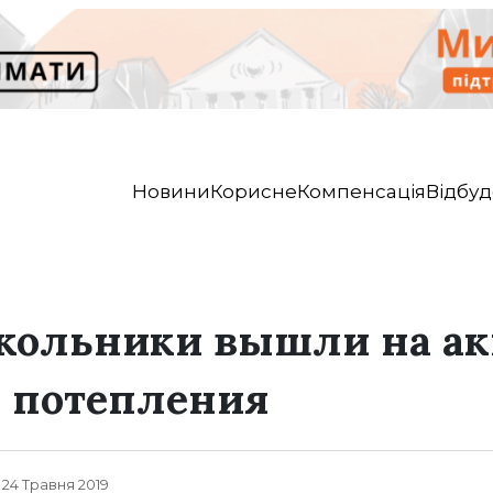
Новини
Корисне
Компенсація
Відбуд
школьники вышли на а
о потепления
, 24 Травня 2019