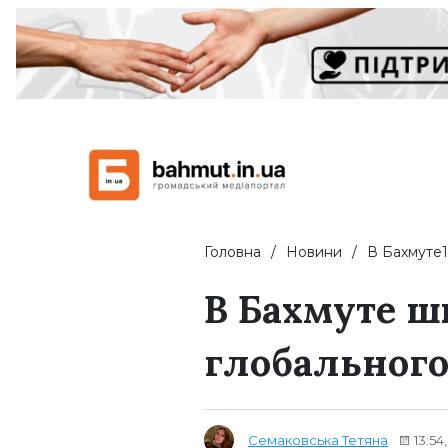
Головна
Новини
В Бахмуте1
В Бахмуте 
глобальног
Семаковська Тетяна
13:54