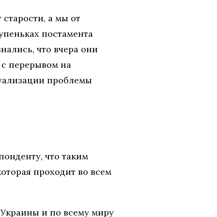
 старости, а мы от
тупеньках постамента
нались, что вчера они
ь с перерывом на
туализации проблемы
понденту, что таким
оторая проходит во всем
о Украины и по всему миру