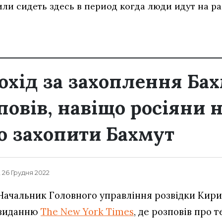
и сидеть здесь в период когда люди идут на р
охід за захоплення Бах
повів, навіщо росіяни 
 захопити Бахмут
, 26 Грудня 2022
Начальник Головного управління розвідки Кири
виданню
The New York Times
, де розповів про т