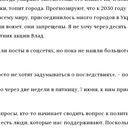
ки, топит города. Прогнозируют, что к 2030 год
всему миру, присоединилось много городов в Укр
ми воюет, они запрещены. Я не хочу через десять
стник акции Влад.
али посты в соцсетях, но пока не нашли большо
то не хотят задумываться о последствиях», – по
то через две недели в пятницу, 7 июня, к ним п
росы, кто-то начинает сводить вопрос к политике
 есть люди, которые нас поддерживают. Посколь