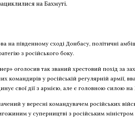
зациклилися на Бахмуті.
ва на південному сході Донбасу, політичні амбі
атегію з російського боку.
ер» оголосив так званий хрестовий похід за зах
х командирів у російській регулярній армії, вв
инує свої дії з армією, але є головною силою на
ачений у вересні командувачем російських військ
ригожиним у суперництві з російським міністром