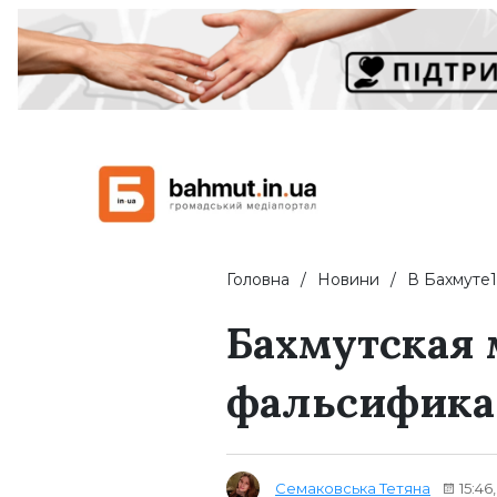
Головна
Новини
В Бахмуте1
Бахмутская 
фальсифика
Семаковська Тетяна
15:46