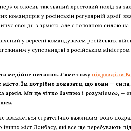
ер» оголосив так званий хрестовий похід за зах
х командирів у російській регулярній армії, вв
инує свої дії з армією, але є головною силою на
ачений у вересні командувачем російських військ
ригожиним у суперництві з російським міністром
е та медійне питання…Саме тому
підрозділи В
 місто. Їм потрібно показати, що вони — сила
ка армія. Ми це чітко бачимо і розуміємо», — 
imes.
е вважається стратегічно важливим, воно покращ
о інших міст Донбасу, які все ще перебувають пі