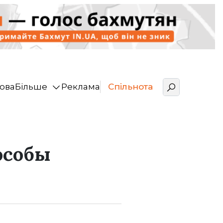
ова
Більше
Реклама
Спільнота
особы