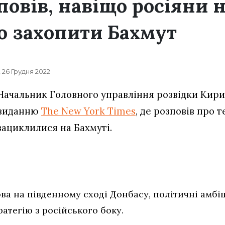
повів, навіщо росіяни 
 захопити Бахмут
, 26 Грудня 2022
Начальник Головного управління розвідки Кири
виданню
The New York Times
, де розповів про т
зациклилися на Бахмуті.
ва на південному сході Донбасу, політичні амбі
атегію з російського боку.