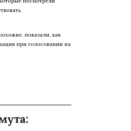
 которые посмотрели
ствовать
охожие, показали, как
кация при голосовании на
мута: