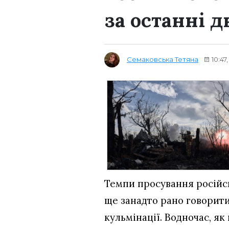
за останні д
Семаковська Тетяна
10:47
Темпи просування російськ
ще занадто рано говорити
кульмінації. Водночас, як