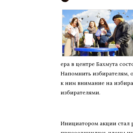
ера в центре Бахмута сос
Напомнить избирателям, о
к ним внимание на избира
избирателями.
Инициатором акции стал р
присоединились члены ин