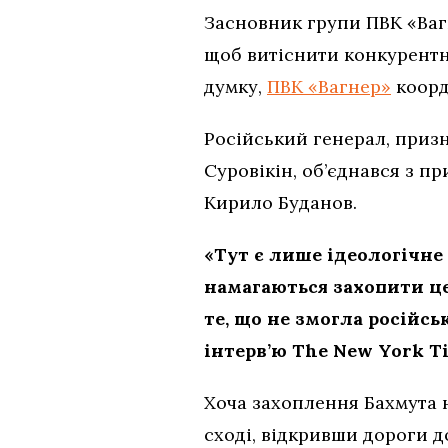
Засновник групи ПВК «Вагн
щоб витіснити конкурентни
думку,
ПВК «Вагнер»
коорд
Російський генерал, призн
Суровікін, об’єднався з п
Кирило Буданов.
«Тут є лише ідеологічн
намагаються захопити це
те, що не змогла російсь
інтерв’ю The New York T
Хоча захоплення Бахмута н
сході, відкривши дороги д