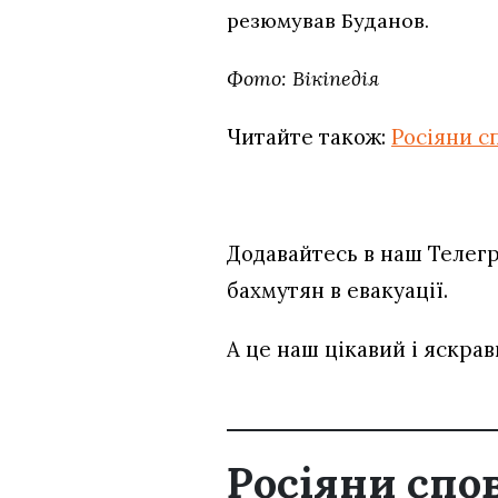
резюмував Буданов.
Фото: Вікіпедія
Читайте також:
Росіяни с
Додавайтесь в наш Телег
бахмутян в евакуації.
А це наш цікавий і яскра
Росіяни спо