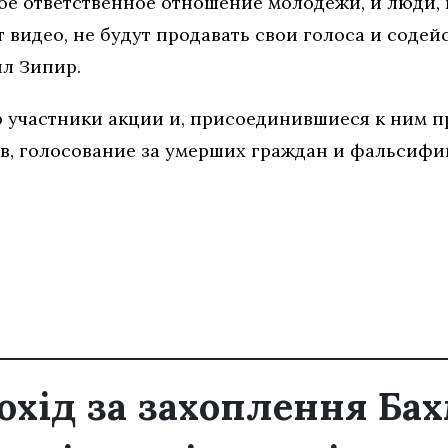
ое ответственное отношение молодежи, и люди,
 видео, не будут продавать свои голоса и содей
л Зипир.
 участники акции и, присоединившиеся к ним пр
в, голосование за умерших граждан и фальсифи
охід за захоплення Бах