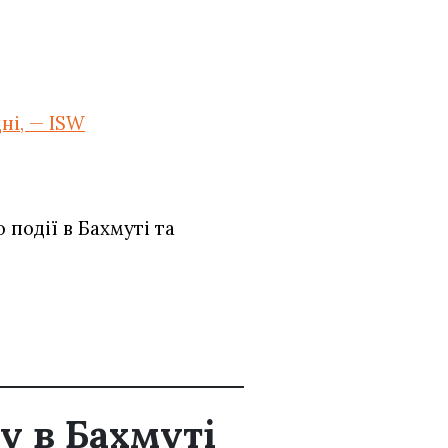
ні, — ISW
події в Бахмуті та
у в Бахмуті