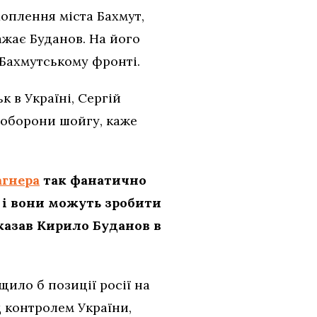
оплення міста Бахмут,
ажає Буданов. На його
 Бахмутському фронті.
 в Україні, Сергій
 оборони шойгу, каже
агнера
так фанатично
, і вони можуть зробити
сказав Кирило Буданов в
ило б позиції росії на
д контролем України,