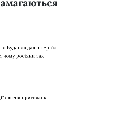
намагаються
ло Буданов дав інтерв’ю
е, чому росіяни так
ції євгена пригожина