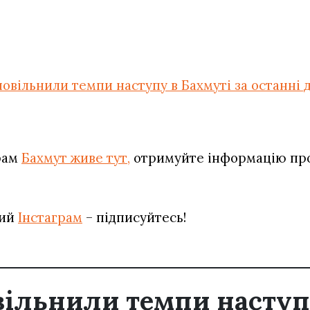
повільнили темпи наступу в Бахмуті за останні д
рам
Бахмут живе тут,
отримуйте інформацію про 
вий
Інстаграм
– підписуйтесь!
вільнили темпи наступ