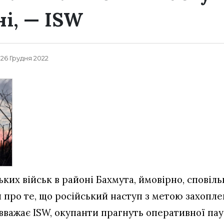
ні, — ISW
, 26 Грудня 2022
их військ в районі Бахмута, ймовірно, сповільн
 про те, що російський наступ з метою захопл
 вважає ISW, окупанти прагнуть оперативної пау