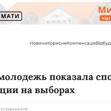
Новини
Корисне
Компенсація
Відбуд
молодежь показала сп
ции на выборах
, 30 Березня 2019