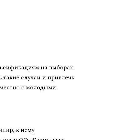
льсификациям на выборах.
 такие случаи и привлечь
вместно с молодыми
пир, к нему
ды» и ОО «Бахмутська