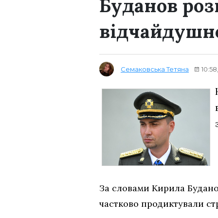
Буданов роз
відчайдушно
Семаковська Тетяна
10:58
За словами Кирила Будано
частково продиктували стр