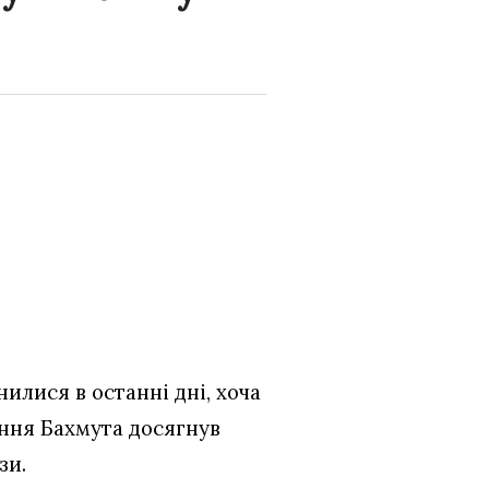
илися в останні дні, хоча
ення Бахмута досягнув
зи.