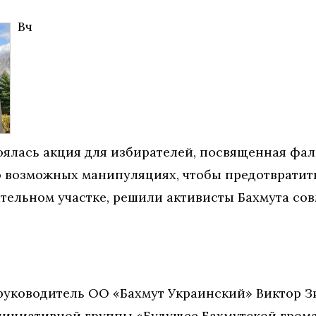
Вч
тоялась акция для избирателей, посвященная фа
 возможных манипуляциях, чтобы предотвратить
тельном участке, решили активисты Бахмута со
уководитель ОО «Бахмут Украинский» Виктор Зи
ициативной группы «Будущее Бахмутской грома