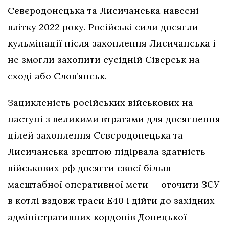
Сєвєродонецька та Лисичанська навесні-
влітку 2022 року. Російські сили досягли
кульмінації після захоплення Лисичанська і
не змогли захопити сусідній Сіверськ на
сході або Слов’янськ.
Зацикленість російських військових на
наступі з великими втратами для досягнення
цілей захоплення Сєвєродонецька та
Лисичанська зрештою підірвала здатність
військових рф досягти своєї більш
масштабної оперативної мети — оточити ЗСУ
в котлі вздовж траси Е40 і дійти до західних
адміністративних кордонів Донецької