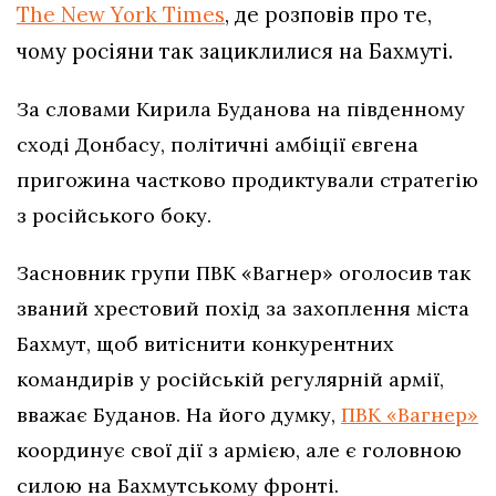
The New York Times
, де розповів про те,
чому росіяни так зациклилися на Бахмуті.
За словами Кирила Буданова на південному
сході Донбасу, політичні амбіції євгена
пригожина частково продиктували стратегію
з російського боку.
Засновник групи ПВК «Вагнер» оголосив так
званий хрестовий похід за захоплення міста
Бахмут, щоб витіснити конкурентних
командирів у російській регулярній армії,
вважає Буданов. На його думку,
ПВК «Вагнер»
координує свої дії з армією, але є головною
силою на Бахмутському фронті.