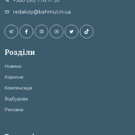
+380 (50) 778 17 35
redakziy@bahmut.in.ua
Розділи
Новини
Корисне
Компенсація
Відбудова
Реклама