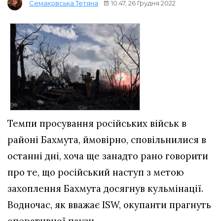
10:47, 26 Грудня 2022
Семаковська Тетяна
Темпи просування російських військ в
районі Бахмута, ймовірно, сповільнилися в
останні дні, хоча ще занадто рано говорити
про те, що російський наступ з метою
захоплення Бахмута досягнув кульмінації.
Водночас, як вважає ISW, окупанти прагнуть
оперативної паузи.