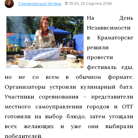
19:20, 25 Серпня 2018
Семаковська Тетяна
На День
Независимости
в Краматорске
решили
провести
фестиваль еды,
но не со всем в обычном формате.
Организаторы устроили кулинарный батл.
Участники соревнования – представители
местного самоуправления городов и ОТГ
готовили на выбор блюдо, затем угощали
всех желающих и уже они выбирали
победителей.