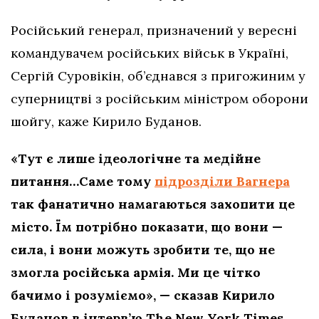
Російський генерал, призначений у вересні
командувачем російських військ в Україні,
Сергій Суровікін, об’єднався з пригожиним у
суперництві з російським міністром оборони
шойгу, каже Кирило Буданов.
«Тут є лише ідеологічне та медійне
питання…Саме тому
підрозділи Вагнера
так фанатично намагаються захопити це
місто. Їм потрібно показати, що вони —
сила, і вони можуть зробити те, що не
змогла російська армія. Ми це чітко
бачимо і розуміємо», — сказав Кирило
Буданов в інтерв’ю The New York Times.