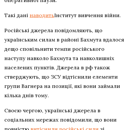
Такі дані
наводить
Інститут вивчення війни.
Російські джерела повідомляють, що
українським силам в районі Бахмута вдалося
дещо сповільнити темпи російського
наступу навколо Бахмута та навколишніх
населених пунктів. Джерела в рф також
стверджують, що ЗСУ відтіснили елементи
групи Вагнера на позиції, які вони займали
кілька днів тому.
Своєю чергою, українські джерела в
соціальних мережах повідомили, що вони
повністю
витіснили російські сили
зі