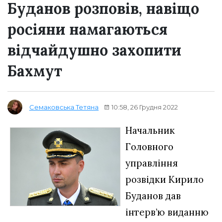
Буданов розповів, навіщо
росіяни намагаються
відчайдушно захопити
Бахмут
10:58, 26 Грудня 2022
Семаковська Тетяна
Начальник
Головного
управління
розвідки Кирило
Буданов дав
інтерв’ю виданню