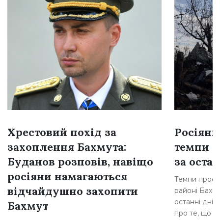
Хрестовий похід за
Росіяни
захоплення Бахмута:
темпи н
Буданов розповів, навіщо
за остан
росіяни намагаються
Темпи просув
відчайдушно захопити
районі Бахму
останні дні,
Бахмут
про те, що р