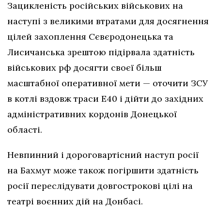
Зацикленість російських військових на
наступі з великими втратами для досягнення
цілей захоплення Сєвєродонецька та
Лисичанська зрештою підірвала здатність
військових рф досягти своєї більш
масштабної оперативної мети — оточити ЗСУ
в котлі вздовж траси Е40 і дійти до західних
адміністративних кордонів Донецької
області.
Невпинний і дороговартісний наступ росії
на Бахмут може також погіршити здатність
росії переслідувати довгострокові цілі на
театрі воєнних дій на Донбасі.