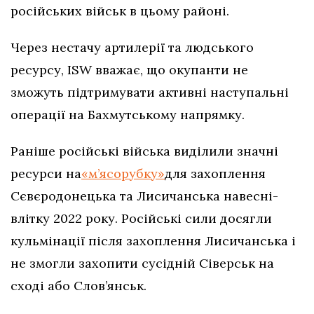
російських військ в цьому районі.
Через нестачу артилерії та людського
ресурсу, ISW вважає, що окупанти не
зможуть підтримувати активні наступальні
операції на Бахмутському напрямку.
Раніше російські війська виділили значні
ресурси на
«м’ясорубку»
для захоплення
Сєвєродонецька та Лисичанська навесні-
влітку 2022 року. Російські сили досягли
кульмінації після захоплення Лисичанська і
не змогли захопити сусідній Сіверськ на
сході або Слов’янськ.