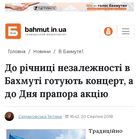
Головна
Новини
В Бахмуте1
До річниці незалежності в
Бахмуті готують концерт, а
до Дня прапора акцію
16:42, 20 Серпня 2018
Семаковська Тетяна
Традиційно