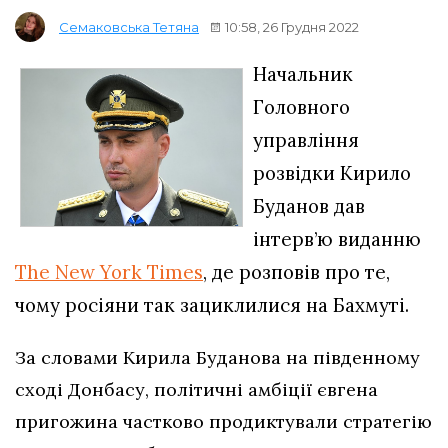
10:58, 26 Грудня 2022
Семаковська Тетяна
Начальник
Головного
управління
розвідки Кирило
Буданов дав
інтерв’ю виданню
The New York Times
, де розповів про те,
чому росіяни так зациклилися на Бахмуті.
За словами Кирила Буданова на південному
сході Донбасу, політичні амбіції євгена
пригожина частково продиктували стратегію