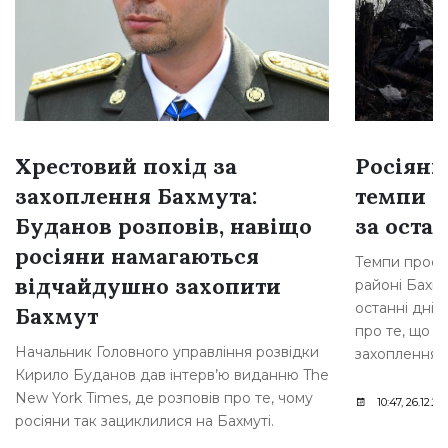
Хрестовий похід за
Росіяни
захоплення Бахмута:
темпи н
Буданов розповів, навіщо
за остан
росіяни намагаються
Темпи просув
відчайдушно захопити
районі Бахму
останні дні,
Бахмут
про те, що р
Начальник Головного управління розвідки
захоплення [
Кирило Буданов дав інтерв’ю виданню The
New York Times, де розповів про те, чому
10:47, 26.12.20
росіяни так зациклилися на Бахмуті.