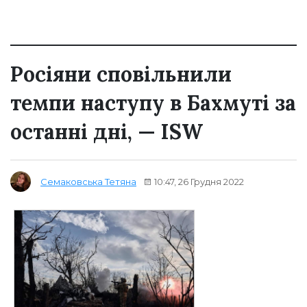
Росіяни сповільнили
темпи наступу в Бахмуті за
останні дні, — ISW
10:47, 26 Грудня 2022
Семаковська Тетяна